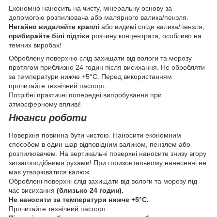
Економно наносить на чисту, мінеральну основу за
допомогою розпилювача або малярного валика/пензля.
Негайно видаляйте краплі
або видимі сліди валика/пензля,
прибирайте білі підтіки
розчину концентрата, особливо на
темних виробах!
Оброблену поверхню слід захищати від вологи та морозу
протягом приблизно 24 годин після висихання. Не обробляти
за температури нижче +5°С. Перед використанням
прочитайте технічний паспорт.
Потрібні практичні попередні випробування при
атмосферному впливі!
Нюанси роботи
Поверхня повинна бути чистою. Наносити економним
способом в один шар відповідним валиком, пензлем або
розпилювачем. На вертикальні поверхні наносите знизу вгору
зигзагоподібними рухами! При горизонтальному нанесенні не
має утворюватися калюж.
Оброблені поверхні слід захищати від вологи та морозу під
час висихання
(близько 24 годин).
Не наносити за температури нижче +5°С.
Прочитайте технічний паспорт.