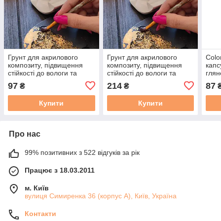
Грунт для акрилового
Грунт для акрилового
Colo
композиту, підвищення
композиту, підвищення
капс
стійкості до вологи та
стійкості до вологи та
глян
забрудненням. Уп. 100
забрудненням. Уп. 250
акри
97
214
87
₴
₴
мл, концентрат
мл, концентрат
бето
бруд
Купити
Купити
Про нас
99% позитивних з 522 відгуків за рік
Працює з 18.03.2011
м. Київ
вулиця Симиренка 36 (корпус А), Київ, Україна
Контакти