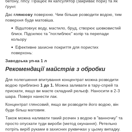
бетону, гіпсу. Працює як капсулятор (закриває пори) та як
ґрунт.
Дає
глянсову
поверхню. Чим більше розводити водою, тим
поверхня буде матовіша.
Відштовхує воду, мастило, бруд, створює шовковистий
блиск. Підсилює та "поглиблює" колір та перепади
кольору
Ефективне захисне покриття для пористих
поверхонь:
Заводська уп-ка 1 л
Рекомендації майстрів з обробки
Для полегшення впитування концентрат можна розводити
водою приблизно
1 до 1.
Можна заливати в тару-спрей та
прискати, якщо ви маєте складний рельєф. Наносити в 2-3
шара. Поверх нанести лак.
Концентрат глянсовий, якщо ви розводите його водою, він
буде більш матовим.
Також можна наливати такий розчин з водою в "ванночку" та
просто опускати туди вироби (метод окунання). Ретельно
потріть виріб руками в захисних руквичках у цьому випадку.