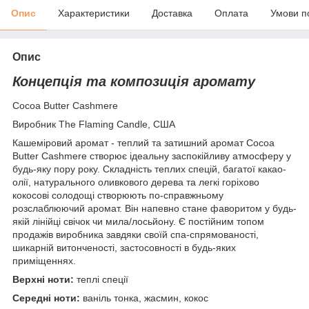
Опис
Характеристики
Доставка
Оплата
Умови п
Опис
Концепція та композиція аромату
Cocoa Butter Cashmere
Виробник The Flaming Candle, США
Кашеміровий аромат - теплий та затишний аромат Cocoa
Butter Cashmere створює ідеальну заспокійливу атмосферу у
будь-яку пору року. Складність теплих спецій, багатої какао-
олії, натурального оливкового дерева та легкі горіхово
кокосові солодощі створюють по-справжньому
розслаблюючий аромат. Він напевно стане фаворитом у будь-
якій лінійці свічок чи мила/лосьйону. Є постійним топом
продажів виробника завдяки своїй спа-спрямованості,
шикарній витонченості, застосовності в будь-яких
приміщеннях.
Верхні ноти:
теплі спеції
Середні ноти:
ваніль тонка, жасмин, кокос