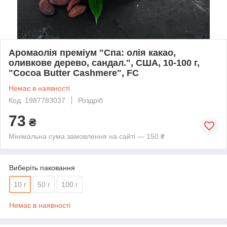
Аромаолія преміум "Спа: олія какао,
оливкове дерево, сандал.", США, 10-100 г,
"Cocoa Butter Cashmere", FC
Немає в наявності
Код: 1987783037
Роздріб
73
₴
Мінімальна сума замовлення на сайті — 150 ₴
Виберіть паковання
10 г
50 г
100 г
Немає в наявності