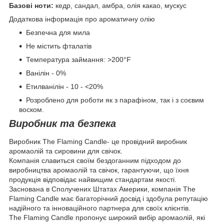
Базові ноти:
кедр, сандал, амбра, олія какао, мускус
Додаткова інформація про ароматичну олію
Безпечна для мила
Не містить фталатів
Температура займання: >200°F
Ванілін - 0%
Етилванілін - 10 - <20%
Розроблено для роботи як з парафіном, так і з соєвим
воском.
Виробник та безпека
Виробник The Flaming Candle- це провідний виробник
аромаолій та сировини для свічок.
Компанія славиться своїм бездоганним підходом до
виробництва аромаолій та свічок, гарантуючи, що їхня
продукція відповідає найвищим стандартам якості.
Заснована в Сполучених Штатах Америки, компанія The
Flaming Candle має багаторічний досвід і здобула репутацію
надійного та інноваційного партнера для своїх клієнтів.
The Flaming Candle пропонує широкий вибір аромаолій, які