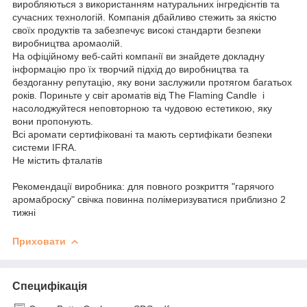
виробляються з використанням натуральних інгредієнтів та
сучасних технологій. Компанія дбайливо стежить за якістю
своїх продуктів та забезпечує високі стандарти безпеки
виробництва аромаолій.
На офіційному веб-сайті компанії ви знайдете докладну
інформацію про їх творчий підхід до виробництва та
бездоганну репутацію, яку вони заслужили протягом багатьох
років. Пориньте у світ ароматів від The Flaming Candle і
насолоджуйтеся неповторною та чудовою естетикою, яку
вони пропонують.
Всі аромати сертифіковані та мають сертифікати безпеки
системи IFRA.
Не містить фталатів
Рекомендації виробника: для повного розкриття "гарячого
аромаброску" свічка повинна полімеризуватися приблизно 2
тижні
Приховати
Специфікація