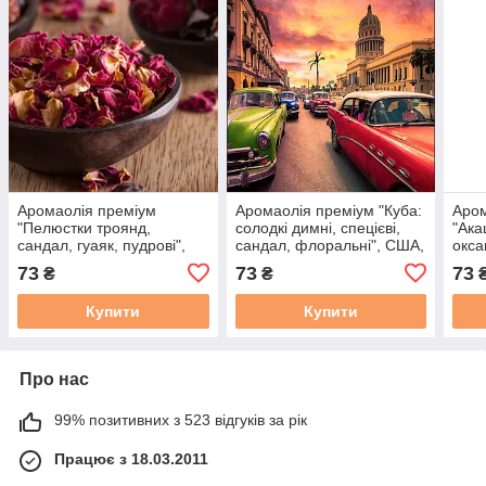
Аромаолія преміум
Аромаолія преміум "Куба:
Аром
"Пелюстки троянд,
солодкі димні, спецієві,
"Ака
сандал, гуаяк, пудрові",
сандал, флоральні", США,
окса
США, 10-100 г,
10-100 г, "Cuban Cigar",
США,
73
73
73
₴
₴
"Sandalwood Rose",
Flaming candle
Hone
Flaming candle
Купити
Купити
Про нас
99% позитивних з 523 відгуків за рік
Працює з 18.03.2011