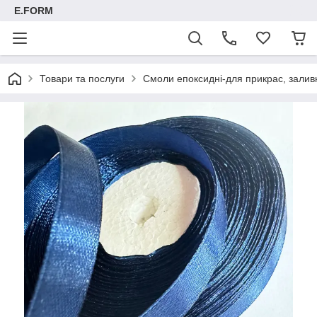
E.FORM
Товари та послуги
Смоли епоксидні-для прикрас, заливк