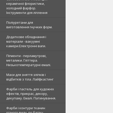
керамічної флористики,
холодний фарфор.
Інструменти для ліплення
Поліуретани для
виготовлення гнучких форм.
Додаткове обладнання і
матеріали - вакуумні
камери.Електронні ваги.
Пігменти - перламутрові,
металики. Гліттера.
Низькотемпературні емалі.
Маси для зняття зліпків і
відбитків з тіла. Лайфкастинг
Фарби і пастель для художніх
ефектів, прикрас, декору,
декупажу. Емалі. Патинування.
Фарби і контури тканин
різного виду, по батіку