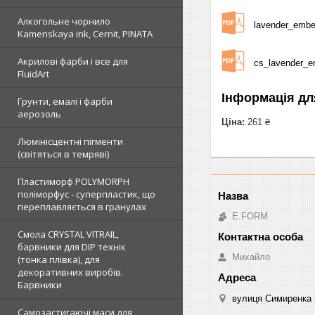
Алкогольне чорнило
lavender_ember
Kamenskaya ink, Cernit, PINATA
Акрилові фарби і все для
cs_lavender_e
FluidArt
Інформація дл
Грунти, емалі і фарби
аерозоль
Ціна:
261 ₴
Люмінісцентні пігменти
(світяться в темряві)
Пластиморф POLYMORPH
поліморфус - суперпластик, що
переплавляється в гранулах
E.FORM
Смола CRYSTAL VITRAIL,
барвники для DIP технік
Михайло
(тонка плівка), для
декоративних виробів.
Барвники
вулиця Симиренка 3
Самозастигаючі маси для