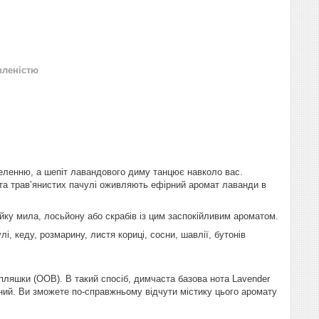
вленістю
зеленню, а шепіт лавандового диму танцює навколо вас.
 та трав’янистих пачулі оживляють ефірний аромат лаванди в
ійку мила, лосьйону або скрабів із цим заспокійливим ароматом.
, кеду, розмарину, листя кориці, сосни, шавлії, бутонів
 пляшки (OOB). В такий спосіб, димчаста базова нота Lavender
ий. Ви зможете по-справжньому відчути містику цього аромату