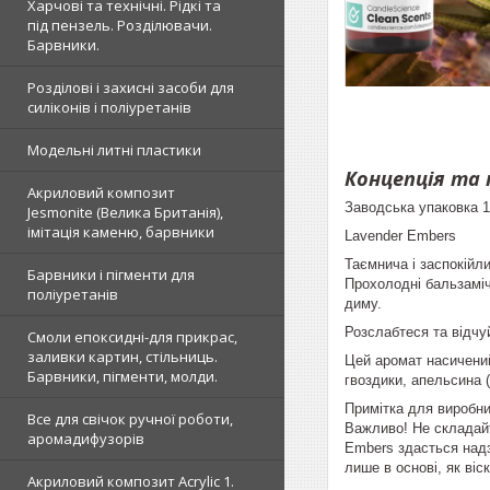
Харчові та технічні. Рідкі та
під пензель. Розділювачи.
Барвники.
Розділові і захисні засоби для
силіконів і поліуретанів
Модельні литні пластики
Концепція та
Акриловий композит
Заводська упаковка 1 
Jesmonite (Велика Британія),
імітація каменю, барвники
Lavender Embers
Таємнича і заспокійл
Барвники і пігменти для
Прохолодні бальзаміч
поліуретанів
диму.
Розслабтеся та відчу
Смоли епоксидні-для прикрас,
заливки картин, стільниць.
Цей аромат насичений
Барвники, пігменти, молди.
гвоздики, апельсина (
Примітка для виробни
Все для свічок ручної роботи,
Важливо! Не складайт
аромадифузорів
Embers здасться надз
лише в основі, як ві
Акриловий композит Acrylic 1.