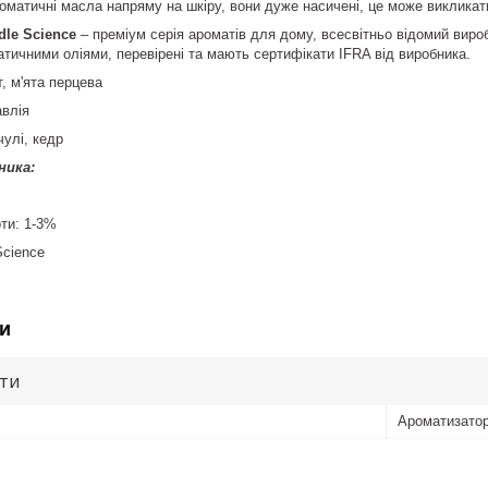
роматичні масла напряму на шкіру, вони дуже насичені, це може викликат
le Science
– преміум серія ароматів для дому, всесвітньо відомий виро
тичними оліями, перевірені та мають сертифікати IFRA від виробника.
, м'ята перцева
авлія
чулі, кедр
ника:
ти: 1-3%
Science
и
ути
Ароматизато