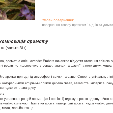
повернення товару протягом 14 днів
за домо
 композиція аромату
oz (близько 28 г)
ива, ароматна олія Lavender Embers викликає відчуття оточення свіжою 
ні верхні ноти доповнюють серце лаванди та шавлії, а ноти диму, кедра
йте аромат пригод під атмосферні свічки та саше. Створіть унікальну лін
 натуральними ефірними оліями дерева гваяк, евкаліпта, кипариса, пачулі
солодкого) і лавандину.
ків.
е уявлення про цей аромат (як і про інші) одразу, просто вдихнув його з
вичайно сильною. Навіть на ароматизаторі цей аромат надзвичайно димн
ск, мило, лосьйон тощо.