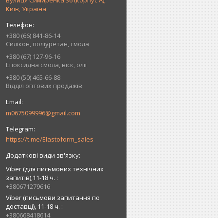
вулиця Симиренка 36 (корпус А),
Київ, Україна
+380 (66) 841-86-14
Силікон, поліуретан, смола
+380 (67) 127-96-16
Епоксидна смола, віск, олії
+380 (50) 465-66-88
Відділ оптових продажів
m0675099996@gmail.com
https://t.me/Elastoform_sales
Viber (для письмових технічних
запитів),11-18 ч.
+380671279616
Viber (письмови запитання по
доставці), 11-18 ч.
+380668418614