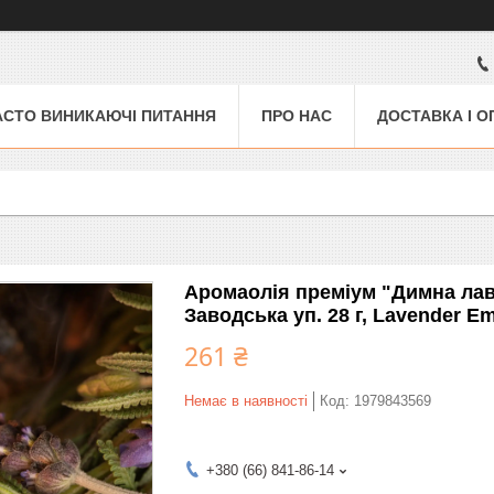
АСТО ВИНИКАЮЧІ ПИТАННЯ
ПРО НАС
ДОСТАВКА І О
Аромаолія преміум "Димна лава
Заводська уп. 28 г, Lavender E
261 ₴
Немає в наявності
Код:
1979843569
+380 (66) 841-86-14