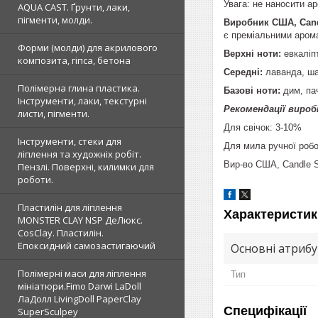
Увага: не наносити а
AQUA CAST. Ґрунти, лаки,
пігменти, молди.
Виробник США, Cand
є преміальними арома
Форми (молди) для акрилового
Верхні ноти:
евкаліпт
композита, гіпса, бетона
Середні:
лаванда, ш
Полімерна глина пластика.
Базові ноти:
дим, па
Інструменти, лаки, текстурні
Рекомендації вироб
листи, пігменти.
Для свічок: 3-10%
Інструменти, стеки для
Для мила ручної робо
ліплення та художніх робіт.
Вир-во США, Candle 
Пензлі. Поверхні, килимки для
роботи.
Пластилін для ліплення
Характеристик
MONSTER CLAY NSP ДеЛюкс.
CosClay. Пластилін.
Епоксидний самозастигаючий
Основні атриб
Полімерні маси для ліплення
Тип
мініатюри.Fimo Darwi LaDoll
ЛаДолл LivingDoll PaperClay
Специфікації
SuperSculpey