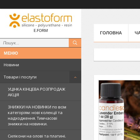
E.FORM
ГОЛОВНА
Ч
Новини
Товари і послуги
УЦІНКА КІНЦЕВА РОЗПРОДАЖ
АКЦІЯ
ЗНИЖКИ НА НОВИНКИ по всім
категоріям: нові колекцїї та
надходження. Тимчасові
знижки на новинки.
Силікони на олові та платині.