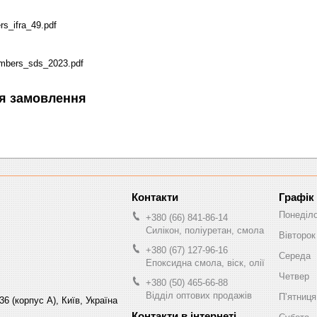
s_ifra_49.pdf
mbers_sds_2023.pdf
я замовлення
Графік
Понеділ
+380 (66) 841-86-14
Силікон, поліуретан, смола
Вівторок
+380 (67) 127-96-16
Середа
Епоксидна смола, віск, олії
Четвер
+380 (50) 465-66-88
Відділ оптових продажів
Пʼятниця
6 (корпус А), Київ, Україна