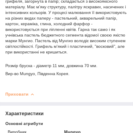
грифеля, загорнута в папір; складається з високоякісного
матеріалу. Має м'яку структуру, палітру яскравих, насичених і
інтенсивних кольорів. У процесі малювання її використовують
на різних видах паперу - пастельний, акварельний папір,
картон, кераміка, глина, холодний фарфор -
використовується при ліпленні квітів. Гарна так само і як
учнівська пастель бюджетного сегмента відомої своєю якістю
марки Мунгио. Пастель від Мунгио володіє високим ступенем
світлостійкості. Грифель м'який і пластичний, "восковий", але
при використанні не кришиться.
Розмір бруска - діаметр 11 мм, довжина 70 мм.
Вир-во Mungyo, Південна Корея.
Приховати
Характеристики
Основні атрибути
Виробник
Mungyo