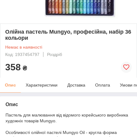
Олійна пастель Mungyo, професійна, набір 36
кольори
Немає в наявності
Код: 1937454797
Роздріб
358
₴
Опис
Характеристики
Доставка
Оплата
Умови п
Опис
Пастель для малювання від відомого корейського виробника
художніх товарів Mungyo.
Особливості олійної пастелі Mungyo Oil - кругла форма