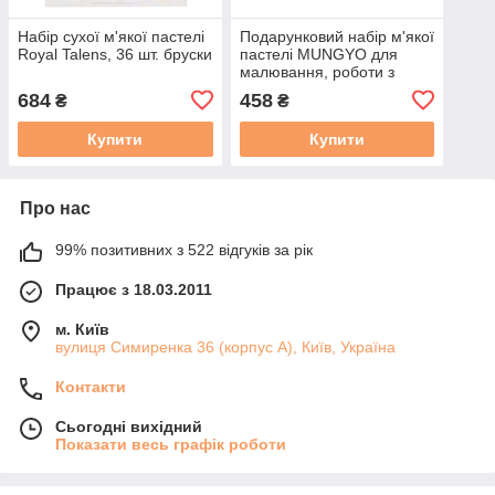
Набір сухої м'якої пастелі
Подарунковий набір м'якої
Royal Talens, 36 шт. бруски
пастелі MUNGYO для
малювання, роботи з
глиною для ліплення,
684
458
₴
₴
флористики,48шт.
Купити
Купити
Про нас
99% позитивних з 522 відгуків за рік
Працює з 18.03.2011
м. Київ
вулиця Симиренка 36 (корпус А), Київ, Україна
Контакти
Сьогодні вихідний
Показати весь графік роботи