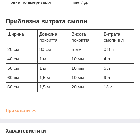
Повна полімеризація
мін 7 д.
Приблизна витрата смоли
Ширина
Довжина
Висота
Витрата
покриття
покриття
смоли в л
20 см
80 см
5 мм
0,8 л
40 см
1 м
10 мм
4 л
50 см
1 м
10 мм
5 л
60 см
1,5 м
10 мм
9 л
60 см
1,5 м
20 мм
18 л
Приховати
Характеристики