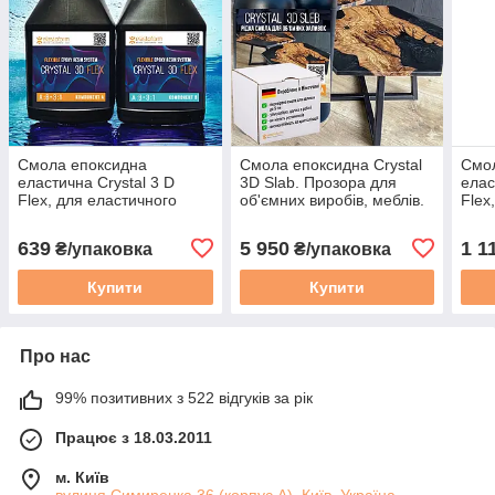
Смола епоксидна
Смола епоксидна Crystal
Смо
еластична Crystal 3 D
3D Slab. Прозора для
елас
Flex, для еластичного
об'ємних виробів, меблів.
Flex
покриття та виробів. Уп.
Уп. 13,3 кг
покр
0,64 кг
935 
639
5 950
1 1
₴/упаковка
₴/упаковка
Купити
Купити
Про нас
99% позитивних з 522 відгуків за рік
Працює з 18.03.2011
м. Київ
вулиця Симиренка 36 (корпус А), Київ, Україна