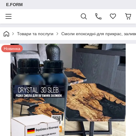
E.FORM
Товари та послуги
Смоли епоксидні-для прикрас, заливк
Новинка