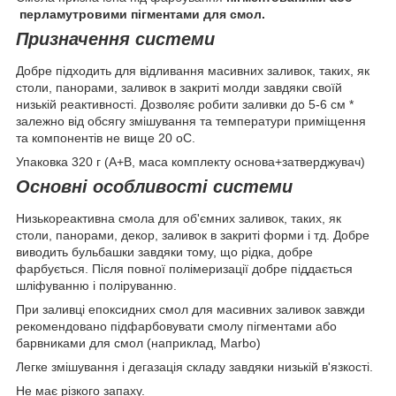
перламутровими пігментами для смол.
Призначення системи
Добре підходить для відливання масивних заливок, таких, як
столи, панорами, заливок в закриті молди завдяки своїй
низькій реактивності. Дозволяє робити заливки до 5-6 см *
залежно від обсягу змішування та температури приміщення
та компонентів не вище 20 оС.
Упаковка 320 г (А+В, маса комплекту основа+затверджувач)
Основні особливості системи
Низькореактивна смола для об'ємних заливок, таких, як
столи, панорами, декор, заливок в закриті форми і тд. Добре
виводить бульбашки завдяки тому, що рідка, добре
фарбується. Після повної полімеризації добре піддається
шліфуванню і поліруванню.
При заливці епоксидних смол для масивних заливок завжди
рекомендовано підфарбовувати смолу пігментами або
барвниками для смол (наприклад, Marbo)
Легке змішування і дегазація складу завдяки низькій в'язкості.
Не має різкого запаху.