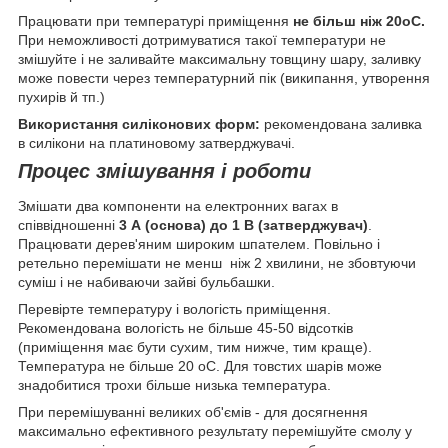
Працювати при температурі приміщення
не більш ніж 20оС.
При неможливості дотримуватися такої температури не
змішуйте і не заливайте максимальну товщину шару, заливку
може повести через температурний пік (википання, утворення
пухирів й тп.)
Використання силіконових форм:
рекомендована заливка
в силікони на платиновому затверджувачі.
Процес змішування і роботи
Змішати два компоненти на електронних вагах в
співвідношенні
3 А (основа) до 1 В (затверджувач)
.
Працювати дерев'яним широким шпателем. Повільно і
ретельно перемішати не менш ніж 2 хвилини, не збовтуючи
суміш і не набиваючи зайві бульбашки.
Перевірте температуру і вологість приміщення.
Рекомендована вологість не більше 45-50 відсотків
(приміщення має бути сухим, тим нижче, тим краще).
Температура не більше 20 оС. Для товстих шарів може
знадобитися трохи більше низька температура.
При перемішуванні великих об'ємів - для досягнення
максимально ефективного результату перемішуйте смолу у