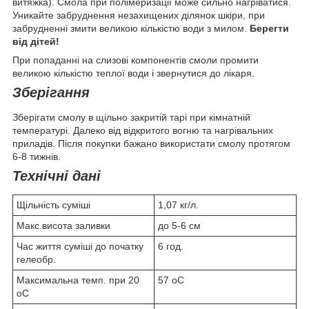
витяжка). Смола при полімеризації може сильно нагріватися.
Уникайте забруднення незахищених ділянок шкіри, при
забрудненні змити великою кількістю води з милом.
Берегти
від дітей!
При попаданні на слизові компонентів смоли промити
великою кількістю теплої води і звернутися до лікаря.
Зберігання
Зберігати смолу в щільно закритій тарі при кімнатній
температурі. Далеко від відкритого вогню та нагрівальних
приладів. Після покупки бажано використати смолу протягом
6-8 тижнів.
Технічні дані
Щільність суміші
1,07 кг/л.
Макс.висота заливки
до 5-6 см
Час життя суміші до початку
6 год.
гелеобр.
Максимальна темп. при 20
57 оС
оС