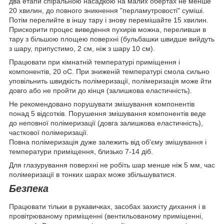
два етапи спіральною насадкою на малих обертах не менше
20 хвилин, до повного зникнення "перламутровості" суміші.
Потім перелийте в іншу тару і знову перемішайте 15 хвилин.
Прискорити процес виведення пухирів можна, переливши в
тару з більшою площею поверхні (бульбашки швидше вийдуть
з шару, припустимо, 2 см, ніж з шару 10 см).
Працювати при кімнатній температурі приміщення і
компонентів, 20 оС. При зниженій температурі смола сильно
уповільнить швидкість полімеризації, полімеризація може йти
довго або не пройти до кінця (залишкова еластичність).
Не рекомендовано порушувати змішування компонентів
понад 5 відсотків. Порушення змішування компонентів веде
до неповної полімеризації (довга залишкова еластичність),
часткової полімеризації.
Повна полімеризація дуже залежить від об'єму змішування і
температури приміщення, близько 7-14 діб.
Для глазурування поверхні не робіть шар менше ніж 5 мм, час
полімеризації в тонких шарах може збільшуватися.
Безпека
Працювати тільки в рукавичках, засобах захисту дихання і в
провітрюваному приміщенні (вентильованому приміщенні,