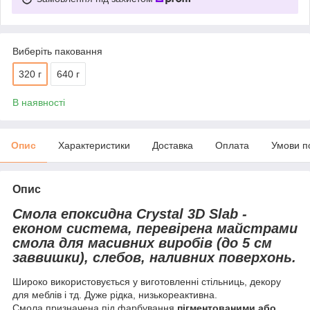
Виберіть паковання
320 г
640 г
В наявності
Опис
Характеристики
Доставка
Оплата
Умови п
Опис
Смола епоксидна Crystal 3D Slab -
економ система, перевірена майстрами
смола для масивних виробів (до 5 см
заввишки), слебов, наливних поверхонь.
Широко використовується у виготовленні стільниць, декору
для меблів і тд. Дуже рідка, низькореактивна.
Смола призначена під фарбування
пігментованими або