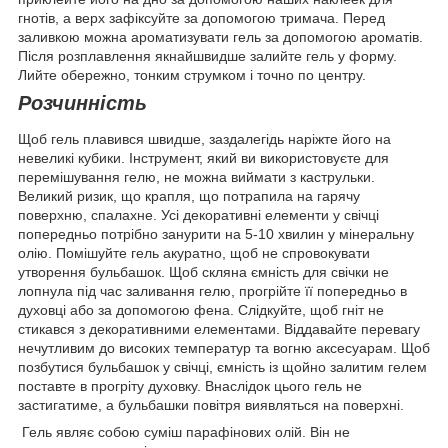
гнотів, а верх зафіксуйте за допомогою тримача. Перед
заливкою можна ароматизувати гель за допомогою ароматів.
Після розплавлення якнайшвидше залийте гель у форму.
Лийте обережно, тонким струмком і точно по центру.
Розчинність
Щоб гель плавився швидше, заздалегідь наріжте його на
невеликі кубики. Інструмент, який ви використовуєте для
перемішування гелю, не можна виймати з каструльки.
Великий ризик, що крапля, що потрапила на гарячу
поверхню, спалахне. Усі декоративні елементи у свічці
попередньо потрібно занурити на 5-10 хвилин у мінеральну
олію. Помішуйте гель акуратно, щоб не спровокувати
утворення бульбашок. Щоб скляна ємність для свічки не
лопнула під час заливання гелю, прогрійте її попередньо в
духовці або за допомогою фена. Слідкуйте, щоб гніт не
стикався з декоративними елементами. Віддавайте перевагу
нечутливим до високих температур та вогню аксесуарам. Щоб
позбутися бульбашок у свічці, ємність із щойно залитим гелем
поставте в прогріту духовку. Внаслідок цього гель не
застигатиме, а бульбашки повітря виявляться на поверхні.
Гель являє собою суміш парафінових олій. Він не