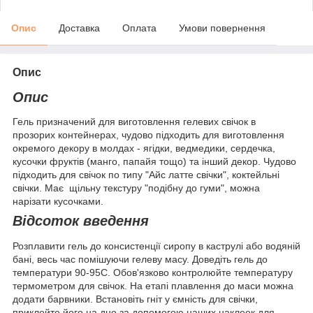
Опис
Доставка
Оплата
Умови повернення
Опис
Опис
Гель призначений для виготовлення гелевих свічок в
прозорих контейнерах, чудово підходить для виготовлення
окремого декору в молдах - ягідки, ведмедики, сердечка,
кусочки фруктів (манго, папайя тощо) та інший декор. Чудово
підходить для свічок по типу "Айс латте свічки", коктейльні
свічки. Має щільну текстуру "подібну до гуми", можна
нарізати кусочками.
Відсоток введення
Розплавити гель до консистенції сиропу в каструлі або водяній
бані, весь час помішуючи гелеву масу. Доведіть гель до
температури 90-95С. Обов'язково контролюйте температуру
термометром для свічок. На етапі плавлення до маси можна
додати барвники. Встановіть гніт у ємність для свічки,
приклейте його на дно за допомогою наших наклеек для