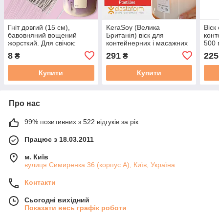
Гніт довгий (15 см),
KeraSoy (Велика
Віск
бавовняний вощений
Британія) віск для
конт
жорсткий. Для свічок:
контейнерних і масажних
500 г
насипних, формових,
свічок, 500 г, топ класу.
8
291
225
₴
₴
контейнерних, свічок-
Kerasoy massage
квітів. 1 шт.
Купити
Купити
Про нас
99% позитивних з 522 відгуків за рік
Працює з 18.03.2011
м. Київ
вулиця Симиренка 36 (корпус А), Київ, Україна
Контакти
Сьогодні вихідний
Показати весь графік роботи