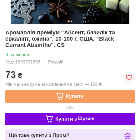
Аромаолія преміум "Абсент, базилік та
евкаліпт, ожина", 10-100 г, США, "Black
Currant Absinthe". CS
В наявності
Код: 1899531888
Роздріб
73
₴
Мінімальна сума замовлення на сайті — 150 ₴
Купити
або
Купити з
Що таке купити з Пром?