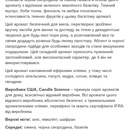
аромату з відтінком зеленого земляного базиліку. Темний
мускус, боби тонка, фенхель та амбра посилюють
інтенсивність темних фруктів у цьому багатому ароматі.
Цей аромат, безпечний для мила, перетворює зроблені
вручну засоби для ванни та догляду за тілом у декадентські
творіння для будь-якої пори року, а розплавлений віск та
свічки додадуть розкоші будь-якому простору. Абсент із чорної
смородини підійде для особливих заходів та стане вишуканим
подарунком. Цей складний аромат приносить приємний,
заспокійливий, але висококласний характер, де б він не
використовувався.
Цей аромат наповнений ефірними оліями, у тому числі
солодкого апельсина, пачулі, кедра, сосни, ялівцю та
гвоздики.
Виробник США, Candle Science
– преміум серія ароматів
для дому, всесвітньо відомий виробник. Всі аромати цього
відомого виробника абсолютно безпечні, є преміальними
ароматичними оліями, перевірені та мають сертифікати IFRA
від виробника.
Верхні ноти:
аніс, евкаліпт, шафран
Середні:
ожина, чорна смородина, базилік