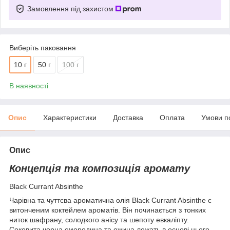
Замовлення під захистом
Виберіть паковання
10 г
50 г
100 г
В наявності
Опис
Характеристики
Доставка
Оплата
Умови п
Опис
Концепція та композиція аромату
Black Currant Absinthe
Чарівна та чуттєва ароматична олія Black Currant Absinthe є
витонченим коктейлем ароматів. Він починається з тонких
ниток шафрану, солодкого анісу та шепоту евкаліпту.
Соковита чорна смородина та ожина лежать в основі цього