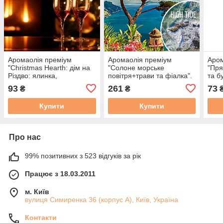
Аромаолія преміум
Аромаолія преміум
Аром
"Christmas Hearth: дім на
"Солоне морське
"Пря
Різдво: ялинка,
повітря+трави та фіалка".
та б
мандарини, камін, лікер",
США. Заводська уп. 28 г,
10-1
93
261
73
₴
₴
США, 10 г - 100г,
"High Tide". CS.
Pump
"Christmas Hearth". CS
Купити
Купити
Про нас
99% позитивних з 523 відгуків за рік
Працює з 18.03.2011
м. Київ
вулиця Симиренка 36 (корпус А), Київ, Україна
Контакти