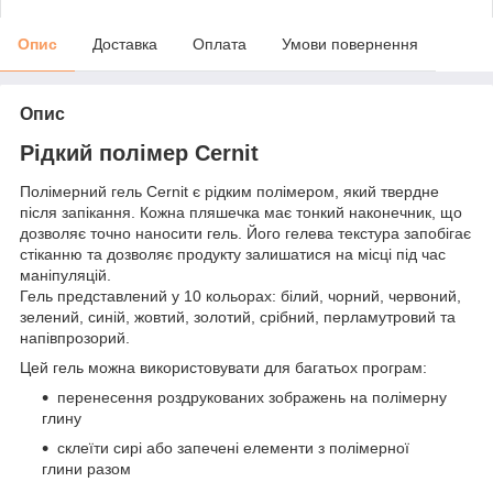
Опис
Доставка
Оплата
Умови повернення
Опис
Рідкий полімер Cernit
Полімерний гель Cernit є рідким полімером, який твердне
після запікання. Кожна пляшечка має тонкий наконечник, що
дозволяє точно наносити гель. Його гелева текстура запобігає
стіканню та дозволяє продукту залишатися на місці під час
маніпуляцій.
Гель представлений у 10 кольорах: білий, чорний, червоний,
зелений, синій, жовтий, золотий, срібний, перламутровий та
напівпрозорий.
Цей гель можна використовувати для багатьох програм:
перенесення роздрукованих зображень на полімерну
глину
склеїти сирі або запечені елементи з полімерної
глини разом