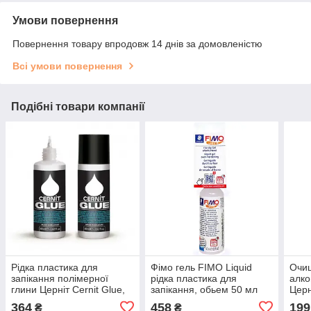
Умови повернення
Повернення товару впродовж 14 днів за домовленістю
Всі умови повернення
Подібні товари компанії
Рідка пластика для
Фімо гель FIMO Liquid
Очищ
запікання полімерної
рідка пластика для
алко
глини Церніт Cernit Glue,
запікання, обьем 50 мл
Церн
80 мл
виро
364
458
199
₴
₴