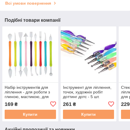
Всі умови повернення
Подібні товари компанії
Набір інструментів для
Інструмент для ліплення,
Стек
ліплення - для роботи з
точок, художніх робіт
ліпл
глиною, мастикою, для
доттинг дотс - 5 шт.
для 
керамічної флористики 9
глин
169
261
229
₴
₴
шт.
(5 ш
Купити
Купити
Акційні пропозиції та новинки