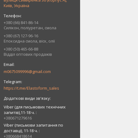
вулиця Симиренка 36 (корпус А),
Київ, Україна
+380 (66) 841-86-14
Силікон, поліуретан, смола
+380 (67) 127-96-16
Епоксидна смола, віск, олії
+380 (50) 465-66-88
Відділ оптових продажів
m0675099996@gmail.com
https://t.me/Elastoform_sales
Viber (для письмових технічних
запитів),11-18 ч.
+380671279616
Viber (письмови запитання по
доставці), 11-18 ч.
+380668418614