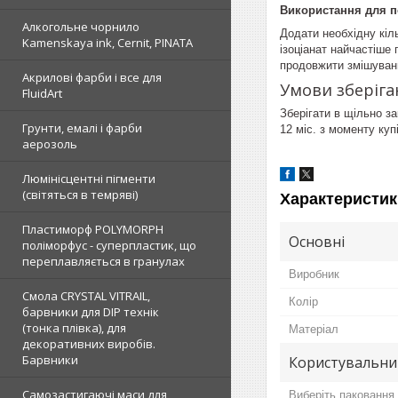
Використання для п
Алкогольне чорнило
Додати необхідну кіл
Kamenskaya ink, Cernit, PINATA
ізоціанат найчастіше
продовжити змішуван
Акрилові фарби і все для
Умови зберіга
FluidArt
Зберігати в щільно за
Грунти, емалі і фарби
12 міс. з моменту купі
аерозоль
Люмінісцентні пігменти
(світяться в темряві)
Характеристик
Пластиморф POLYMORPH
Основні
поліморфус - суперпластик, що
переплавляється в гранулах
Виробник
Смола CRYSTAL VITRAIL,
Колір
барвники для DIP технік
(тонка плівка), для
Матеріал
декоративних виробів.
Барвники
Користувальни
Самозастигаючі маси для
Виберіть паковання