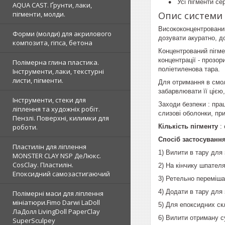
Усі пігменти се
AQUA CAST. Ґрунти, лаки,
Опис системи 
пігменти, молди.
Висококонцентрований
Форми (молди) для акрилового
дозувати акуратно, д
композита, гіпса, бетона
Концентрований пігме
концентрації - прозо
Полімерна глина пластика.
поліетиленова тара.
Інструменти, лаки, текстурні
листи, пігменти.
Для отримання в смолі
забарвлювати її цією
Інструменти, стеки для
Заходи безпеки : пра
ліплення та художніх робіт.
слизові оболонки, при
Пензлі. Поверхні, килимки для
Кількість пігменту
: 
роботи.
Спосіб застосуванн
Пластилін для ліплення
1) Вилити в тару для
MONSTER CLAY NSP ДеЛюкс.
CosClay. Пластилін.
2) На кінчику шпателя
Епоксидний самозастигаючий
3) Ретельно переміша
4) Додати в тару для
Полімерні маси для ліплення
мініатюри.Fimo Darwi LaDoll
5) Для епоксидних ск
ЛаДолл LivingDoll PaperClay
6) Вилити отриману с
SuperSculpey