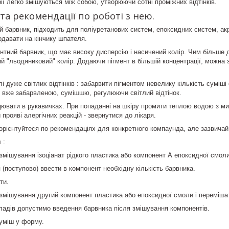
рії легко змішуються між собою, утворюючи сотні проміжних відтінків.
та рекомендації по роботі з нею.
 барвник, підходить для поліуретанових систем, епоксидних систем, акр
одавати на кінчику шпателя.
нтний барвник, що має високу дисперсію і насичений колір. Чим більше д
рий "льодяниковий" колір. Додаючи пігмент в більшій концентрації, можна
 дуже світлих відтінків : забарвити пігментом невелику кількість суміші
, вже забарвленою, сумішшю, регулюючи світлий відтінок.
цювати в рукавичках. При попаданні на шкіру промити теплою водою з м
 прояві алергічних реакцій - звернутися до лікаря.
орієнтуйтеся по рекомендаціях для конкретного компаунда, але зазвичай
я
:
 змішування ізоціанат рідкого пластика або компонент А епоксидної смоли
 (поступово) ввести в компонент необхідну кількість барвника.
ти.
 змішування другий компонент пластика або епоксидної смоли і переміша
ладів допустимо введення барвника після змішування компонентів.
уміш у форму.