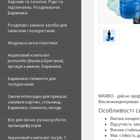
Харчові та технічні. Рідкі та
під пензель. Розділювачи.
Барвники.
Розділові і захисні засоби для
силіконів і поліуретанів
Модельні литні пластики
Акриловий композит
Jesmonite (Велика Британія),
імітація каменю, барвники
Барвники і пігменти для
поліуретанів
Смоли епоксидні-для прикрас,
MARBO - дійсно профе
заливки картин, стільниць.
Висококонцентровані.
Барвники, пігменти, молди.
Особливості 
Висока концент
Все для свічок ручної роботи,
Відсутність зап
аромадифузорів
Висока стабільн
Має стійкість д
Акриловий композит Acrylic 1.