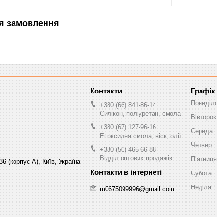
я замовлення
Графік
Понеділ
+380 (66) 841-86-14
Силікон, поліуретан, смола
Вівторок
+380 (67) 127-96-16
Середа
Епоксидна смола, віск, олії
Четвер
+380 (50) 465-66-88
Відділ оптових продажів
Пʼятниця
6 (корпус А), Київ, Україна
Субота
Неділя
m0675099996@gmail.com