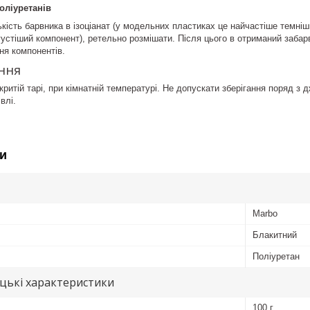
оліуретанів
ькість барвника в ізоціанат (у модельних пластиках це найчастіше темніш
 густіший компонент), ретельно розмішати. Після цього в отриманий забар
ня компонентів.
ння
критій тарі, при кімнатній температурі. Не допускати зберігання поряд з 
влі.
и
Marbo
Блакитний
Поліуретан
цькі характеристики
100 г