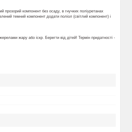
ий прозорий компонент без осаду, в гнучких поліуретанах
влений темний компонент додати поліол (світлий компонент) і
джерелами жару або іскр. Берегти від дітей! Термін придатності -