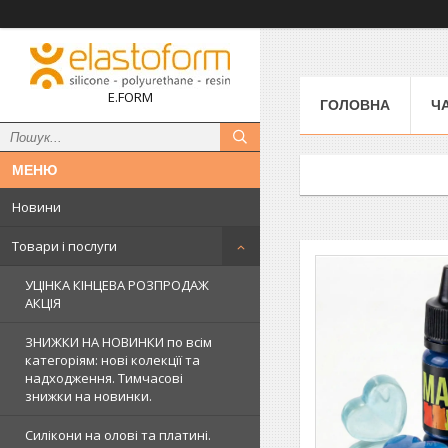
E.FORM
ГОЛОВНА
Ч
Новини
Товари і послуги
УЦІНКА КІНЦЕВА РОЗПРОДАЖ
АКЦІЯ
ЗНИЖКИ НА НОВИНКИ по всім
категоріям: нові колекцїї та
надходження. Тимчасові
знижки на новинки.
Силікони на олові та платині.