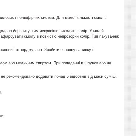
илових і поліефірних систем. Для малої кількості смол :
одано барвнику, тим яскравіше виходить колір. У малій
 зафарбувати смолу в повністю непрозорий колір. Тип пакування:
 основи і отверджувача. Зробити основну заливку і
илом або медичним спиртом. При попаданні в шлунок або на
 не рекомендовано додавати понад 5 відсотків від маси суміші.
.
ти.