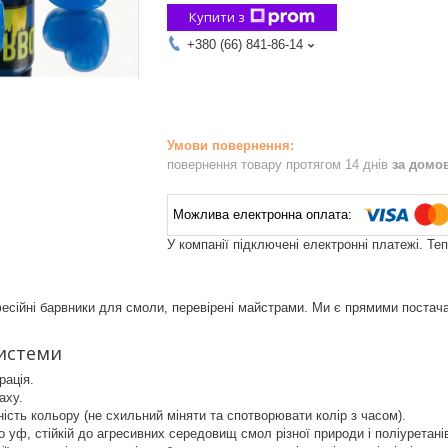
Купити з
+380 (66) 841-86-14
повернення товару протягом 14 днів
за домо
У компанії підключені електронні платежі. Те
сійні барвники для смоли, перевірені майстрами. Ми є прямими постачал
системи
рація.
аху.
ість кольору (не схильний міняти та спотворювати колір з часом).
о уф, стійкій до агресивних середовищ смол різної природи і поліуретані