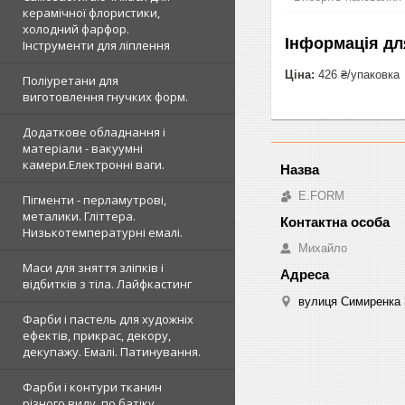
керамічної флористики,
холодний фарфор.
Інформація дл
Інструменти для ліплення
Ціна:
426 ₴/упаковка
Поліуретани для
виготовлення гнучких форм.
Додаткове обладнання і
матеріали - вакуумні
камери.Електронні ваги.
E.FORM
Пігменти - перламутрові,
металики. Гліттера.
Низькотемпературні емалі.
Михайло
Маси для зняття зліпків і
відбитків з тіла. Лайфкастинг
вулиця Симиренка 3
Фарби і пастель для художніх
ефектів, прикрас, декору,
декупажу. Емалі. Патинування.
Фарби і контури тканин
різного виду, по батіку