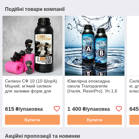
Подібні товари компанії
Силікон СФ 10 (10 ШорА).
Ювелірна епоксидна
Силі
Міцний, м'який силікон
смола Transparente
кг, 
для заливки форм для
(Італія, ResinPro). Уп.1,6
елас
гіпсу, мила, воску. Уп. 1 кг
кг. Високопрозора, рідка.
для 
615
1 400
645
₴/упаковка
₴/упаковка
Купити
Купити
Акційні пропозиції та новинки