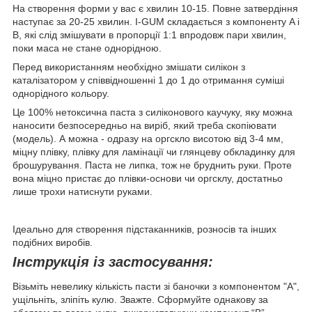
На створення форми у вас є хвилин 10-15. Повне затвердіння
наступає за 20-25 хвилин. I-GUM складається з компоненту A і
B, які слід змішувати в пропорції 1:1 впродовж пари хвилин,
поки маса не стане однорідною.
Перед використанням необхідно змішати силікон з
каталізатором у співвідношенні 1 до 1 до отримання суміші
однорідного кольору.
Це 100% нетоксична паста з силіконового каучуку, яку можна
наносити безпосередньо на виріб, який треба скопіювати
(модель). А можна - одразу на оргскло висотою від 3-4 мм,
міцну плівку, плівку для ламінації чи глянцеву обкладинку для
брошурування. Паста не липка, тож не бруднить руки. Проте
вона міцно пристає до плівки-основи чи оргсклу, достатньо
лише трохи натиснути руками.
Ідеально для створення підстаканників, розносів та інших
подібних виробів.
Інструкція із застосування:
Візьміть невелику кількість пасти зі баночки з компонентом "А",
ущільніть, зліпіть кулю. Зважте. Сформуйте однакову за