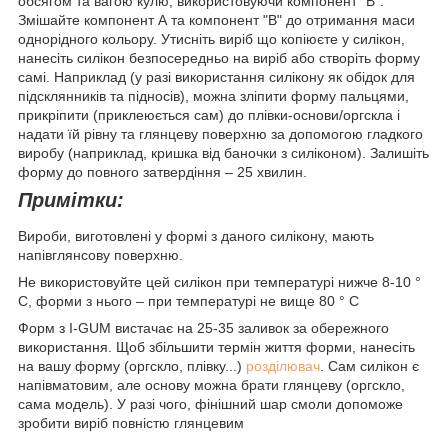
обсягом та вагою кулю, використовуючи компонент “В”.
Змішайте компонент А та компонент "В" до отримання маси
однорідного кольору. Утисніть виріб що копіюєте у силікон,
нанесіть силікон безпосередньо на виріб або створіть форму
самі. Наприклад (у разі використання силікону як обідок для
підсклянників та підносів), можна зліпити форму пальцями,
прикріпити (приклеюється сам) до плівки-основи/оргскла і
надати їй рівну та глянцеву поверхню за допомогою гладкого
виробу (наприклад, кришка від баночки з силіконом). Залишіть
форму до повного затвердіння – 25 хвилин.
Примітки:
Вироби, виготовлені у формі з даного силікону, мають
напівглянсову поверхню.
Не використовуйте цей силікон при температурі нижче 8-10 °
C, форми з нього – при температурі не вище 80 ° C
Форм з I-GUM вистачає на 25-35 заливок за обережного
використання. Щоб збільшити термін життя форми, нанесіть
на вашу форму (оргскло, плівку...)
розділювач
. Сам силікон є
напівматовим, але основу можна брати глянцеву (оргскло,
сама модель). У разі чого, фінішний шар смоли допоможе
зробити виріб повністю глянцевим