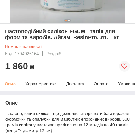
Пастоподібний силікон I-GUM, Італія для
форм та виробів. Айгам, ResinPro. Уп. 1 кг
Немає в наявності
Код: 1794926164
Роздріб
1 860
₴
Опис
Характеристики
Доставка
Оплата
Умови п
Опис
Пастоподібний силікон, що дозволяє створювати багаторазові
формочки та опалубки для майбутніх епоксидних виробів. 500
грамів силікону вистачає приблизно на 12 молдів по 40 грамів
(якщо їх діаметр 12 см).