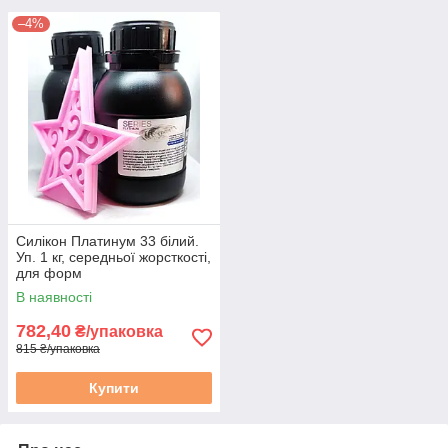
–4%
Силікон Платинум 33 білий.
Уп. 1 кг, середньої жорсткості,
для форм
В наявності
782,40
₴/упаковка
815 ₴/упаковка
Купити