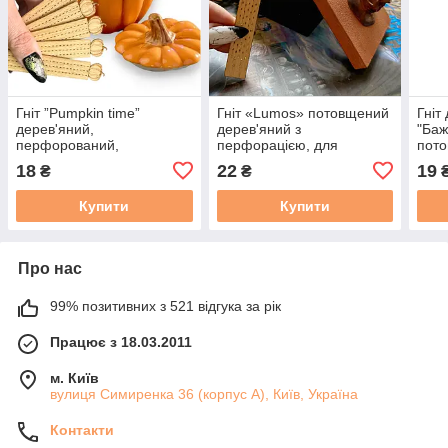
Гніт ”Pumpkin time”
Гніт «Lumos» потовщений
Гніт
дерев'яний,
дерев'яний з
"Баж
перфорований,
перфорацією, для
пото
потовщений, 1 мм.
крафтових свічок воску. 1
пер
18
22
19
₴
₴
«Гарбуз». 1 шт.
шт.
Купити
Купити
Про нас
99% позитивних з 521 відгука за рік
Працює з 18.03.2011
м. Київ
вулиця Симиренка 36 (корпус А), Київ, Україна
Контакти