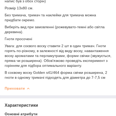
напис був з обох сторін)
Розмір 13х80 см.
Без тримача, тримач та наклейки для тримача можна
придбати окремо.
Виберіть вид при замовленні (рожевувато-темні або світла
деревина).
Гноти просочені
Увага: для соєвого воску ставити 2 шт в один тримач. Гноти
горять по-різному, в залежності від виду воску, навантаження
воску ароматами та перламутрами, форми свічки (звужується,
пряма чи розширена). Обов'язково проведіть експеримент з
горінням для підбора оптимального варіанту.
В соєвому воску Golden s41/464 форма свічки розширена, 2
гноти в одному тримачі підходять для діаметра до 7-7,5 см
Приховати
Характеристики
Основні атрибути