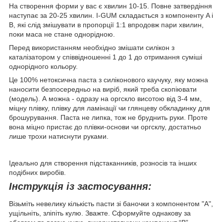
На створення форми у вас є хвилин 10-15. Повне затвердіння
наступає за 20-25 хвилин. I-GUM складається з компоненту A і
B, які слід змішувати в пропорції 1:1 впродовж пари хвилин,
поки маса не стане однорідною.
Перед використанням необхідно змішати силікон з
каталізатором у співвідношенні 1 до 1 до отримання суміші
однорідного кольору.
Це 100% нетоксична паста з силіконового каучуку, яку можна
наносити безпосередньо на виріб, який треба скопіювати
(модель). А можна - одразу на оргскло висотою від 3-4 мм,
міцну плівку, плівку для ламінації чи глянцеву обкладинку для
брошурування. Паста не липка, тож не бруднить руки. Проте
вона міцно пристає до плівки-основи чи оргсклу, достатньо
лише трохи натиснути руками.
Ідеально для створення підстаканників, розносів та інших
подібних виробів.
Інструкція із застосування:
Візьміть невелику кількість пасти зі баночки з компонентом "А",
ущільніть, зліпіть кулю. Зважте. Сформуйте однакову за