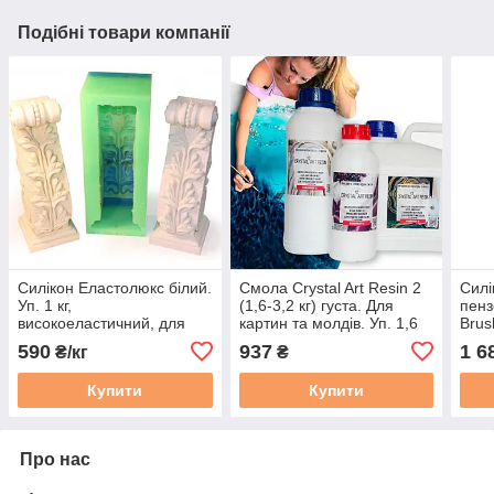
Подібні товари компанії
Силікон Еластолюкс білий.
Смола Crystal Art Resin 2
Силі
Уп. 1 кг,
(1,6-3,2 кг) густа. Для
пенз
високоеластичний, для
картин та молдів. Уп. 1,6
Brus
форм, для гіпсу, мила,
кг
форм
590
937
1 6
₴/кг
₴
воску та ін.
Купити
Купити
Про нас