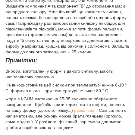
обсягом та вагою кулю, використовуючи компонент “В”.
Змішайте компонент А та компонент "В" до отримання маси
однорідного кольору. Утисніть виріб що копіюєте у силікон,
нанесіть силікон безпосередньо на виріб або створіть форму
самі. Наприклад (у разі використання силікону як обідок для
підсклянників та підносів), можна зліпити форму пальцями,
прикріпити (приклеюється сам) до плівки-основи/оргскла і
надати їй рівну та глянцеву поверхню за допомогою гладкого
виробу (наприклад, кришка від баночки з силіконом). Залишіть
форму до повного затвердіння – 25 хвилин.
Примітки:
Вироби, виготовлені у формі з даного силікону, мають
напівглянсову поверхню.
Не використовуйте цей силікон при температурі нижче 8-10 °
C, форми з нього – при температурі не вище 80 ° C
Форм з I-GUM вистачає на 25-35 заливок за обережного
використання. Щоб збільшити термін життя форми, нанесіть
на вашу форму (оргскло, плівку...)
розділювач
. Сам силікон є
напівматовим, але основу можна брати глянцеву (оргскло,
сама модель). У разі чого, фінішний шар смоли допоможе
зробити виріб повністю глянцевим