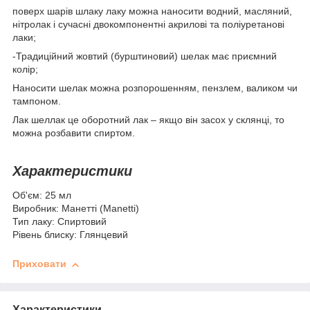
поверх шарів шлаку лаку можна наносити водний, масляний,
нітролак і сучасні двокомпонентні акрилові та поліуретанові
лаки;
-Традиційний жовтий (бурштиновий) шелак має приємний
колір;
Наносити шелак можна розпорошенням, пензлем, валиком чи
тампоном.
Лак шеллак це оборотний лак – якщо він засох у склянці, то
можна розбавити спиртом.
Характеристики
Об'єм: 25 мл
Виробник: Манетті (Manetti)
Тип лаку: Спиртовий
Рівень блиску: Глянцевий
Приховати
Характеристики