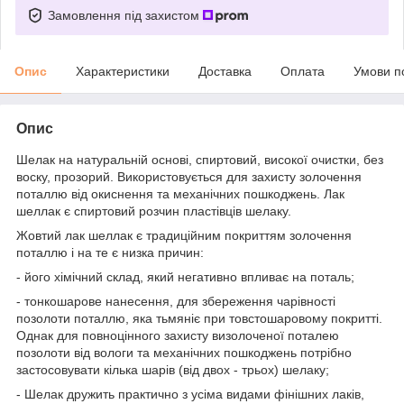
Замовлення під захистом
Опис
Характеристики
Доставка
Оплата
Умови п
Опис
Шелак на натуральній основі, спиртовий, високої очистки, без
воску, прозорий. Використовується для захисту золочення
поталлю від окиснення та механічних пошкоджень. Лак
шеллак є спиртовий розчин пластівців шелаку.
Жовтий лак шеллак є традиційним покриттям золочення
поталлю і на те є низка причин:
- його хімічний склад, який негативно впливає на поталь;
- тонкошарове нанесення, для збереження чарівності
позолоти поталлю, яка тьмяніє при товстошаровому покритті.
Однак для повноцінного захисту визолоченої поталею
позолоти від вологи та механічних пошкоджень потрібно
застосовувати кілька шарів (від двох - трьох) шелаку;
- Шелак дружить практично з усіма видами фінішних лаків,