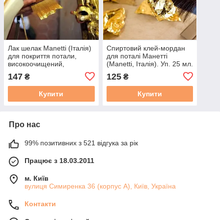
Лак шелак Manetti (Італія)
Спиртовий клей-мордан
для покриття потали,
для поталі Манетті
високоочищений,
(Manetti, Iталiя). Уп. 25 мл.
спиртовий. Пробник 25 мл
Швидко стигне
147
125
₴
₴
Купити
Купити
Про нас
99% позитивних з 521 відгука за рік
Працює з 18.03.2011
м. Київ
вулиця Симиренка 36 (корпус А), Київ, Україна
Контакти