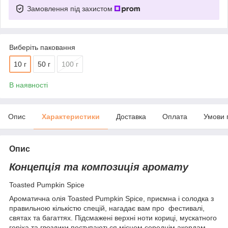
Замовлення під захистом
Виберіть паковання
10 г
50 г
100 г
В наявності
Опис
Характеристики
Доставка
Оплата
Умови 
Опис
Концепція та композиція аромату
Toasted Pumpkin Spice
Ароматична олія Toasted Pumpkin Spice, приємна і солодка з
правильною кількістю спецій, нагадає вам про фестивалі,
святах та багаттях. Підсмажені верхні ноти кориці, мускатного
горіха та гвоздики поступаються місцем середнім акордам