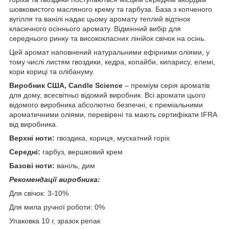
шовковистого масляного крему та гарбуза. База з копченого
вугілля та ванілі надає цьому аромату теплий відтінок
класичного осіннього аромату. Відмінний вибір для
середнього ринку та висококласних лінійок свічок на осінь.
Цей аромат наповнений натуральними ефірними оліями, у
тому числі листям гвоздики, кедра, копайби, кипарису, елемі,
кори кориці та олібануму.
Виробник США, Candle Science
– преміум серія ароматів
для дому, всесвітньо відомий виробник. Всі аромати цього
відомого виробника абсолютно безпечні, є преміальними
ароматичними оліями, перевірені та мають сертифікати IFRA
від виробника.
Верхні ноти:
гвоздика, кориця, мускатний горіх
Середні:
гарбуз, вершковий крем
Базові ноти:
ваніль, дим
Рекомендації виробника:
Для свічок: 3-10%
Для мила ручної роботи: 0%
Упаковка 10 г, зразок репак