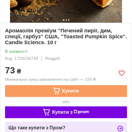
Аромаолія преміум "Печений пиріг, дим,
спеції, гарбуз" США, "Toasted Pumpkin Spice".
Candle Science. 10 г
В наявності
Код: 1729236739
Роздріб
73
₴
Мінімальна сума замовлення на сайті — 150 ₴
Купити
або
Купити з
Що таке купити з Пром?