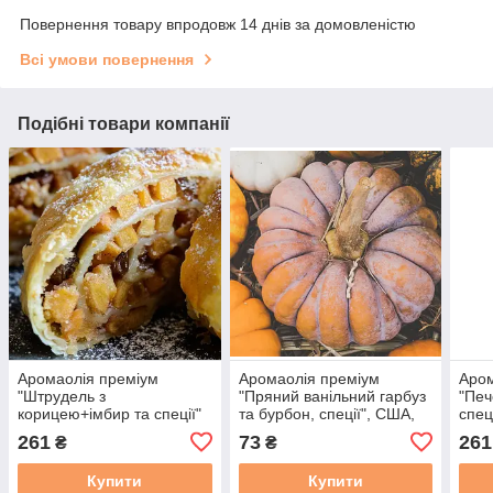
Повернення товару впродовж 14 днів за домовленістю
Всі умови повернення
Подібні товари компанії
Аромаолія преміум
Аромаолія преміум
Аром
"Штрудель з
"Пряний ванільний гарбуз
"Печ
корицею+імбир та спеції"
та бурбон, спеції", США,
спец
США. Заводська уп. 28 г,
10-100 г, "Heirloom
Заво
261
73
261
₴
₴
"Strudel and Spice". Candle
Pumpkin“. Midwest
"Toa
Science
Cand
Купити
Купити