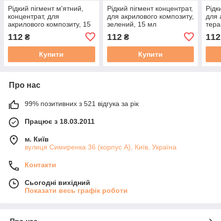
Рідкий пігмент м'ятний,
Рідкий пігмент концентрат,
Рідк
концентрат, для
для акрилового композиту,
для 
акрилового композиту, 15
зелений, 15 мл
тера
мл
112
112
112
₴
₴
Купити
Купити
Про нас
99% позитивних з 521 відгука за рік
Працює з 18.03.2011
м. Київ
вулиця Симиренка 36 (корпус А), Київ, Україна
Контакти
Сьогодні вихідний
Показати весь графік роботи
Про нас