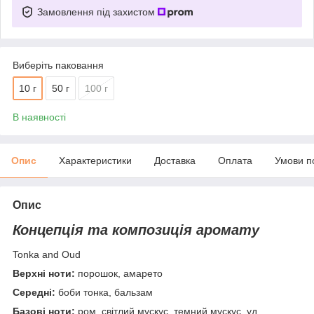
Замовлення під захистом
Виберіть паковання
10 г
50 г
100 г
В наявності
Опис
Характеристики
Доставка
Оплата
Умови п
Опис
Концепція та композиція аромату
Tonka and Oud
Верхні ноти:
порошок, амарето
Середні:
боби тонка, бальзам
Базові ноти:
ром, світлий мускус, темний мускус, уд