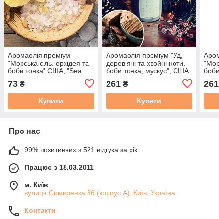
Аромаолія преміум
Аромаолія преміум "Уд,
Аром
"Морська сіль, орхідея та
дерев'яні та хвойні ноти,
"Мор
боби тонка" США, "Sea
боби тонка, мускус", США.
боби
Salt and Orchid". Candle
Заводська уп. 28 г, "Tonka
Заво
73
261
261
₴
₴
Science 10 г
and Oud". CS
Salt
Scie
Купити
Купити
Про нас
99% позитивних з 521 відгука за рік
Працює з 18.03.2011
м. Київ
вулиця Симиренка 36 (корпус А), Київ, Україна
Контакти