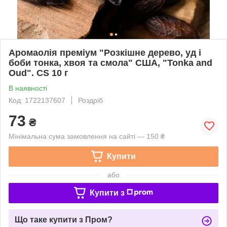
Аромаолія преміум "Розкішне дерево, уд і
боби тонка, хвоя та смола" США, "Tonka and
Oud". CS 10 г
В наявності
Код: 1722137607
Роздріб
73
₴
Мінімальна сума замовлення на сайті — 150 ₴
Купити
або
Купити з
Що таке купити з Пром?