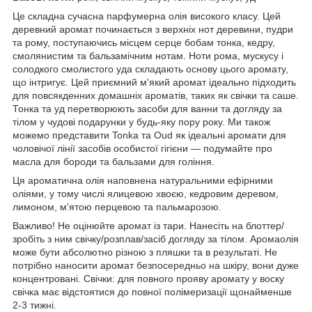
Це складна сучасна парфумерна олія високого класу. Цей
деревний аромат починається з верхніх нот деревини, пудри
та рому, поступаючись місцем серце бобам тонка, кедру,
смолянистим та бальзамічним нотам. Ноти рома, мускусу і
солодкого смолистого уда складають основу цього аромату,
що інтригує. Цей приємний м'який аромат ідеально підходить
для повсякденних домашніх ароматів, таких як свічки та саше.
Тонка та уд перетворюють засоби для ванни та догляду за
тілом у чудові подарунки у будь-яку пору року. Ми також
можемо представити Tonka та Oud як ідеальні аромати для
чоловічої лінії засобів особистої гігієни — подумайте про
масла для бороди та бальзами для гоління.
Ця ароматична олія наповнена натуральними ефірними
оліями, у тому числі ялицевою хвоєю, кедровим деревом,
лимоном, м'ятою перцевою та пальмарозою.
Важливо! Не оцінюйте аромат із тари. Нанесіть на блоттер/
зробіть з ним свічку/розплав/засіб догляду за тілом. Аромаолія
може бути абсолютно різною з пляшки та в результаті. Не
потрібно наносити аромат безпосередньо на шкіру, вони дуже
концентровані. Свічки: для повного прояву аромату у воску
свічка має відстоятися до повної полімеризації щонайменше
2-3 тижні.