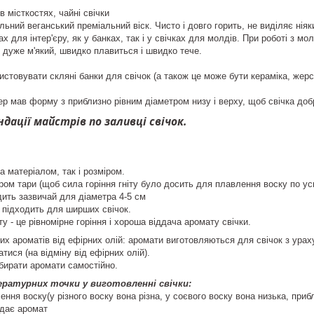
в місткостях, чайні свічки
льний веганський преміальний віск. Чисто і довго горить, не виділяє нія
х для інтер'єру, як у банках, так і у свічках для молдів. При роботі з 
к дуже м'який, швидко плавиться і швидко тече.
товувати скляні банки для свічок (а також це може бути кераміка, жерст
р мав форму з приблизно рівним діаметром низу і верху, щоб свічка добре
дації майстрів по заливці свічок.
 за матеріалом, так і розміром.
іром тари (щоб сила горіння гніту було досить для плавлення воску по ус
дить зазвичай для діаметра 4-5 см
е підходить для ширших свічок.
ту - це рівномірне горіння і хороша віддача аромату свічки.
них ароматів від ефірних олій: аромати виготовляються для свічок з урах
атися (на відміну від ефірних олій).
бирати аромати самостійно.
ературних точки у виготовленні свічки:
ння воску(у різного воску вона різна, у соєвого воску вона низька, приб
ддає аромат