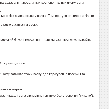
ура додавання ароматичних компонентів, при якому вони
ча.
 цього віск заливається у свічку. Температура плавлення Nature
а стадію застигання воску.
агадковий блиск і мерехтіння. Наш магазин пропонує на вибір,
ий, з утримувачем.
у. Тому залиште трохи воску для коригування поверхні та
рівній поверхні.
илася(надалі вона рівномірно горітиме без утворення "тунелю").