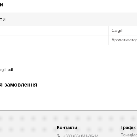
и
ути
Cargill
Ароматизато
gill.pdf
я замовлення
Графік
Понеділ
+380 (66) 841-86-14