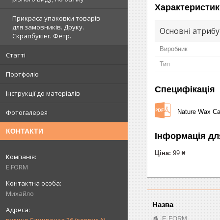
Характеристик
Прикраса упаковки товарів
для замовників. Друку.
Основні атриб
Скрапбукінг. Фетр.
Виробник
Статті
Тип
Портфоліо
Специфікація
Інструкції до матеріалів
Nature Wax Car
Фотогалерея
КОНТАКТИ
Інформація дл
Ціна:
99 ₴
E.FORM
Михайло
E.FORM