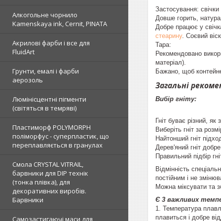
Застосування: свічки 
Алкогольне чорнило
Довше горить, натура
Kamenskaya ink, Cernit, PINATA
Добре працює у свічка
стеарину
. Соєвий віс
Акрилові фарби і все для
Тара:
FluidArt
Рекомендовано викорис
матеріал).
Грунти, емалі і фарби
Бажано, щоб контейне
аерозоль
Загальні рекомен
Люмінісцентні пігменти
Вибір гніту:
(світяться в темряві)
Гніт буває різний, як
Пластиморф POLYMORPH
Виберіть гніт за розм
поліморфус - суперпластик, що
Найтонший гніт підхо
переплавляється в гранулах
Дерев'яний гніт добр
Правильний підбір гні
Смола CRYSTAL VITRAIL,
Відмінність спеціаль
барвники для DIP технік
постійним і не змінюв
(тонка плівка), для
Можна міксувати та з
декоративних виробів.
Барвники
Є 3 важливих темп
1. Температура плавле
плавиться і добре ві
Самозастигаючі маси для