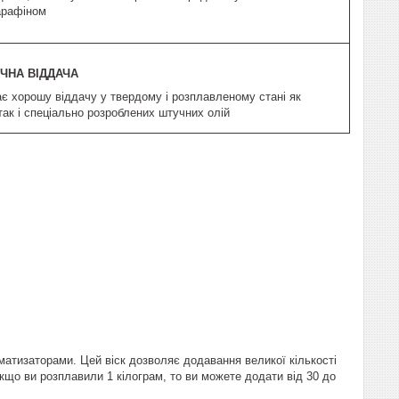
парафіном
ЧНА ВІДДАЧА
ає хорошу віддачу у твердому і розплавленому стані як
так і спеціально розроблених штучних олій
матизаторами. Цей віск дозволяє додавання великої кількості
якщо ви розплавили 1 кілограм, то ви можете додати від 30 до