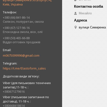
вулиця Симиренка 36 (корпус А),
Київ, Україна
Михайло
+380 (66) 841-86-14
Силікон, поліуретан, смола
+380 (67) 127-96-16
вулиця Симиренка 3
Епоксидна смола, віск, олії
+380 (50) 465-66-88
Відділ оптових продажів
m0675099996@gmail.com
https://t.me/Elastoform_sales
Viber (для письмових технічних
запитів),11-18 ч.
+380671279616
Viber (письмови запитання по
доставці), 11-18 ч.
+380668418614