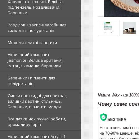
Харчові та технічні. Рідкі та
під пензель. Розділювачи.
Барвники.
Розділові і захисні засоби для
силіконів і поліуретанів
Модельні литні пластики
Акриловий композит
Jesmonite (Велика Британія),
імітація каменю, барвники
Барвники і пігменти для
поліуретанів
Nature Wax - це 10
Смоли епоксидні-для прикрас,
заливки картин, стільниць.
Чо
му саме соє
Барвники, пігменти, молди.
Все для свічок ручної роботи,
БЕЗПЕКА
аромадифузорів
Не є токсичним і не 
на 70-90% менше, ні
Акриловий композит Acrylic 1.
горіння набагато чис