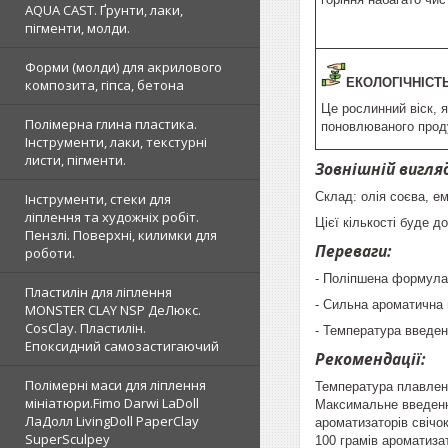
AQUA CAST. Ґрунти, лаки,
пігменти, молди.
Форми (молди) для акрилового
ЕКОЛОГІЧНІСТ
композита, гіпса, бетона
Це рослинний віск, я
Полімерна глина пластика.
поновлюваного проду
Інструменти, лаки, текстурні
листи, пігменти.
Зовнішній вигля
Склад: олія соєва, е
Інструменти, стеки для
ліплення та художніх робіт.
Цієї кількості буде 
Пензлі. Поверхні, килимки для
Переваги:
роботи.
- Поліпшена формула 
Пластилін для ліплення
- Сильна ароматична в
MONSTER CLAY NSP ДеЛюкс.
CosClay. Пластилін.
- Температура введен
Епоксидний самозастигаючий
Рекомендації:
Полімерні маси для ліплення
Температура плавленн
мініатюри.Fimo Darwi LaDoll
Максимальне введення
ЛаДолл LivingDoll PaperClay
ароматизаторів свічо
SuperSculpey
100 грамів ароматизат