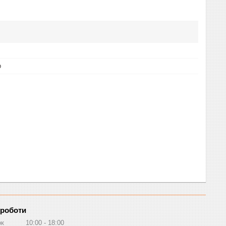
р
 роботи
ок
10:00
18:00