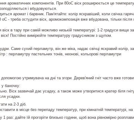
ння ароматичних компонентів. При 80оС віск розширюється це температ
озподіляються і вбудовуються.
диться аромат і барвник. Пам'ятайте: колір яскравіший, коли свічка гаря
0 оС - треба остудити віск, аромокомпозиція вже вбудована, тільки після
 віск в тару при самій можливо низькій температурі: 1-2 градуси вище з
 віск! Постійно вимірюйте температуру градусником з щупом.
удри. Саме сухий перламутр, він же міка, надає свічці яскравий колір, з
літр : перламутру пастельних тонів, неонові, кольорові перламутри
а допомогою утримувача на дні та згори. Дерев'яний гніт часто вже готов
 у баночку:
ьно. Віск зазвичай дає усадку, а також може утворитися кратер біля гніт
сля усадки.
ати на 2-3 діб.
оставити в місце без перепаду температур, при кімнатній температурі, на 
 1 раз: дайте їй прогоріти близько години, щоб вона рівномірно розплав