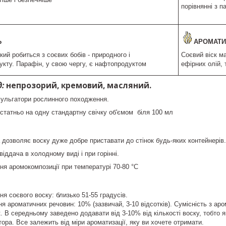
порівнянні з 
Ь
АРОМАТИ
кий робиться з соєвих бобів - природного і
Соєвий віск м
кту. Парафін, у свою чергу, є нафтопродуктом
ефірних олій, 
д:
непрозорий, кремовий, масляний.
мульгатори рослинного походження.
достатньо на одну стандартну свічку об'ємом біля 100 мл
дозволяє воску дуже добре приставати до стінок будь-яких контейнерів.
іддача в холодному виді і при горінні.
ня аромокомпозиції при температурі 70-80 °C
я соєвого воску: близько 51-55 градусів.
 ароматичних речовин: 10% (зазвичай, 3-10 відсотків). Сумісність з аро
к. В середньому заведено додавати від 3-10% від кількості воску, тобто 
ора. Все залежить від міри ароматизації, яку ви хочете отримати.