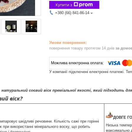
Купити з
+380 (66) 841-86-14
повернення товару протягом 14 днів
за домо
У компанії підключені електронні платежі. Те
0% натуральний соєвий віск преміальної якості, який підходить дл
вий віск?
ДОВГЕ Г
випаровує шкідливі речовини. Кількість сажі при горінні
Низька темпер
ж при використанні мінерального воску, що робить
максимально д
тіше і безпечніше