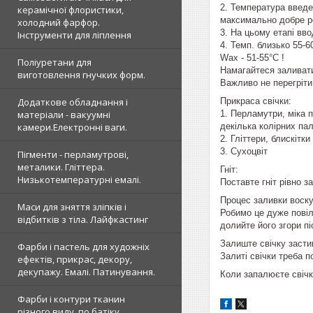
2. Температура введе
керамічної флористики,
максимально добре р
холодний фарфор.
3. На цьому етапі вво
Інструменти для ліплення
4. Темп. близько 55-6
Wax - 51-55°C !
Поліуретани для
Намагайтеся заливати
виготовлення гнучких форм.
Важливо не перегріти
Додаткове обладнання і
Прикраса свічки:
матеріали - вакуумні
1. Перламутри, міка п
камери.Електронні ваги.
декілька колірних па
2. Гліттери, блискітки
3. Сухоцвіт
Пігменти - перламутрові,
металики. Гліттера.
Гніт:
Низькотемпературні емалі.
Поставте гніт рівно з
Процес заливки воску
Маси для зняття зліпків і
Робимо це дуже повіл
відбитків з тіла. Лайфкастинг
долийте його згори пі
Залиште свічку застиг
Фарби і пастель для художніх
Залиті свічки треба п
ефектів, прикрас, декору,
декупажу. Емалі. Патинування.
Коли запалюєте свічку
Фарби і контури тканин
різного виду, по батіку