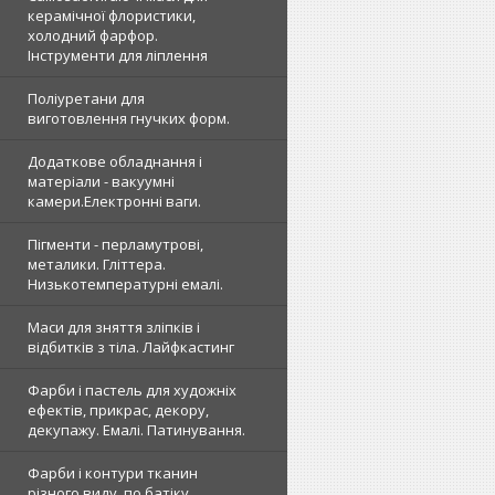
керамічної флористики,
холодний фарфор.
Інструменти для ліплення
Поліуретани для
виготовлення гнучких форм.
Додаткове обладнання і
матеріали - вакуумні
камери.Електронні ваги.
Пігменти - перламутрові,
металики. Гліттера.
Низькотемпературні емалі.
Маси для зняття зліпків і
відбитків з тіла. Лайфкастинг
Фарби і пастель для художніх
ефектів, прикрас, декору,
декупажу. Емалі. Патинування.
Фарби і контури тканин
різного виду, по батіку