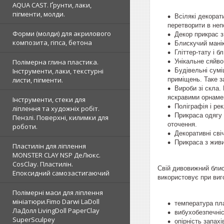
AQUA CAST. Ґрунти, лаки,
пігменти, молди.
Всілякі декорат
перетворити в не
Форми (молди) для акрилового
Декор прикрас з
композита, гіпса, бетона
Блискучий манік
Гліттер-тату і б
Унікальне сяйво
Полімерна глина пластика.
Будівельні сумі
Інструменти, лаки, текстурні
приміщень. Таке з
листи, пігменти.
Вироби зі скла.
яскравими орнаме
Інструменти, стеки для
Поліграфія і ре
ліплення та художніх робіт.
Прикраса одягу 
Пензлі. Поверхні, килимки для
оточення.
роботи.
Декоративні сві
Прикраса з живих
Пластилін для ліплення
MONSTER CLAY NSP ДеЛюкс.
CosClay. Пластилін.
Свій дивовижний блис
Епоксидний самозастигаючий
використовує при виг
Полімерні маси для ліплення
мініатюри.Fimo Darwi LaDoll
температура пл
ЛаДолл LivingDoll PaperClay
вибухобезпечні
SuperSculpey
опірність запахі