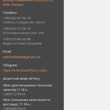
вулиця Симиренка 36 (корпус А),
Київ, Україна
+380 (66) 841-86-14
Силікон, поліуретан, смола
+380 (67) 127-96-16
Епоксидна смола, віск, олії
+380 (50) 465-66-88
Відділ оптових продажів
m0675099996@gmail.com
https://t.me/Elastoform_sales
Viber (для письмових технічних
запитів),11-18 ч.
+380671279616
Viber (письмови запитання по
доставці), 11-18 ч.
+380668418614