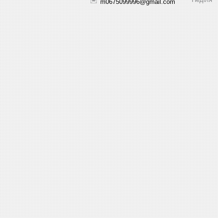
m0675099996@gmail.com