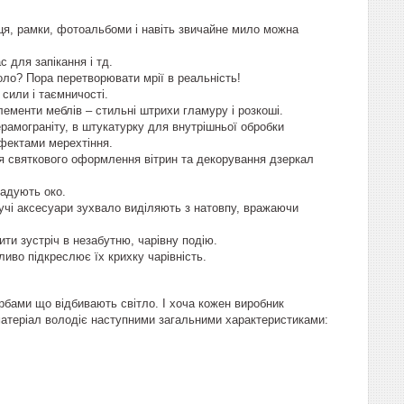
яйця, рамки, фотоальбоми і навіть звичайне мило можна
 для запікання і тд.
оло? Пора перетворювати мрії в реальність!
 сили і таємничості.
елементи меблів – стильні штрихи гламуру і розкоші.
керамограніту, в штукатурку для внутрішньої обробки
ефектами мерехтіння.
для святкового оформлення вітрин та декорування дзеркал
радують око.
кучі аксесуари зухвало виділяють з натовпу, вражаючи
ти зустріч в незабутню, чарівну подію.
зливо підкреслює їх крихку чарівність.
рбами що відбивають світло. І хоча кожен виробник
 матеріал володіє наступними загальними характеристиками: