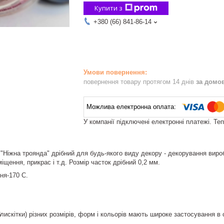
Купити з
+380 (66) 841-86-14
повернення товару протягом 14 днів
за домо
У компанії підключені електронні платежі. Те
"Ніжна троянда" дрібний для будь-якого виду декору - декорування вироб
міщення, прикрас і т.д. Розмір часток дрібний 0,2 мм.
ня-170 С.
блискітки) різних розмірів, форм і кольорів мають широке застосування в 