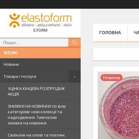
E.FORM
ГОЛОВНА
Ч
Новини
Товари і послуги
Новинка
УЦІНКА КІНЦЕВА РОЗПРОДАЖ
АКЦІЯ
ЗНИЖКИ НА НОВИНКИ по всім
категоріям: нові колекцїї та
надходження. Тимчасові
знижки на новинки.
Силікони на олові та платині.