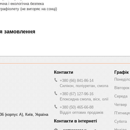
чна і екологічна безпека
трафіолету (не вигоряє на сонці)
я замовлення
Графік
Понеділ
+380 (66) 841-86-14
Силікон, поліуретан, смола
Вівторок
+380 (67) 127-96-16
Середа
Епоксидна смола, віск, олії
Четвер
+380 (50) 465-66-88
Відділ оптових продажів
Пʼятниця
6 (корпус А), Київ, Україна
Субота
Неділя