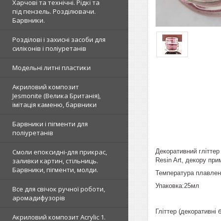
Харчові та технічні. Рідкі та
під пензель. Розділювачи.
Барвники.
Розділові і захисні засоби для
силіконів і поліуретанів
Модельні литні пластики
Акриловий композит
Jesmonite (Велика Британія),
імітація каменю, барвники
Барвники і пігменти для
поліуретанів
Декоративний гліттер 
Смоли епоксидні-для прикрас,
Resin Art, декору при
заливки картин, стільниць.
Барвники, пігменти, молди.
Температура плавлен
Упаковка:25мл
Все для свічок ручної роботи,
аромадифузорів
Гліттер (декоративні 
Акриловий композит Acrylic 1.