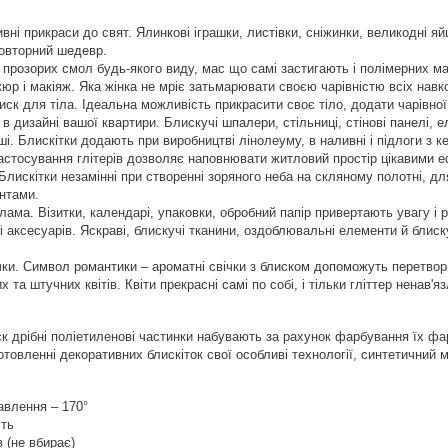
ивні прикраси до свят. Ялинкові іграшки, листівки, сніжинки, великодні 
повторний шедевр.
 прозорих смол будь-якого виду, мас що самі застигають і полімерних мас
юр і макіяж. Яка жінка не мріє затьмарювати своєю чарівністю всіх навк
лиск для тіла. Ідеальна можливість прикрасити своє тіло, додати чарівної
 в дизайні вашої квартири. Блискучі шпалери, стільниці, стінові панелі, 
ші. Блискітки додають при виробництві лінолеуму, в наливні і підлоги з 
астосування глітерів дозволяє наповнювати житловий простір цікавими 
 Блискітки незамінні при створенні зоряного неба на скляному полотні, 
нтами.
клама. Візитки, календарі, упаковки, обробний папір привертають увагу і 
і аксесуарів. Яскраві, блискучі тканини, оздоблювальні елементи й блис
чки. Символ романтики – ароматні свічки з блиском допоможуть перетвори
 та штучних квітів. Квіти прекрасні самі по собі, і тільки гліттер ненав'я
к дрібні поліетиленові частинки набувають за рахунок фарбування їх фа
отовленні декоративних блискіток свої особливі технології, синтетичний
авлення – 170°
сть
в (не вбирає)