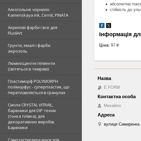
абсолютна токси
Алкогольне чорнило
стійкість до уль
Kamenskaya ink, Cernit, PINATA
Акрилові фарби і все для
FluidArt
Інформація дл
Грунти, емалі і фарби
Ціна:
97 ₴
аерозоль
Люмінісцентні пігменти
(світяться в темряві)
Пластиморф POLYMORPH
поліморфус - суперпластик, що
E.FORM
переплавляється в гранулах
Смола CRYSTAL VITRAIL,
Михайло
барвники для DIP технік
(тонка плівка), для
декоративних виробів.
вулиця Симиренка 3
Барвники
Самозастигаючі маси для