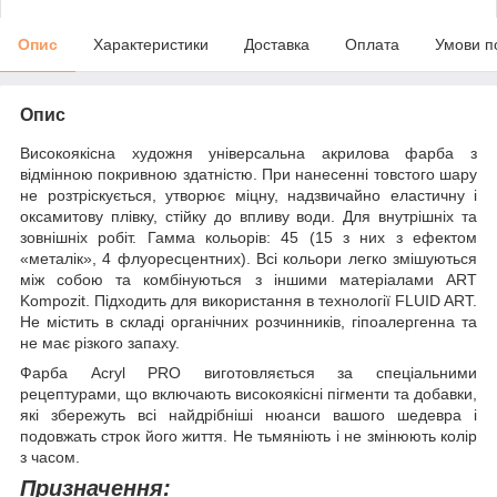
Опис
Характеристики
Доставка
Оплата
Умови п
Опис
Високоякісна художня універсальна акрилова фарба з
відмінною покривною здатністю. При нанесенні товстого шару
не розтріскується, утворює міцну, надзвичайно еластичну і
оксамитову плівку, стійку до впливу води. Для внутрішніх та
зовнішніх робіт. Гамма кольорів: 45 (15 з них з ефектом
«металік», 4 флуоресцентних). Всі кольори легко змішуються
між собою та комбінуються з іншими матеріалами ART
Kompozit. Підходить для використання в технології FLUID ART.
Не містить в складі органічних розчинників, гіпоалергенна та
не має різкого запаху.
Фарба Acryl PRO виготовляється за спеціальними
рецептурами, що включають високоякісні пігменти та добавки,
які збережуть всі найдрібніші нюанси вашого шедевра і
подовжать строк його життя. Не тьмяніють і не змінюють колір
з часом.
Призначення: