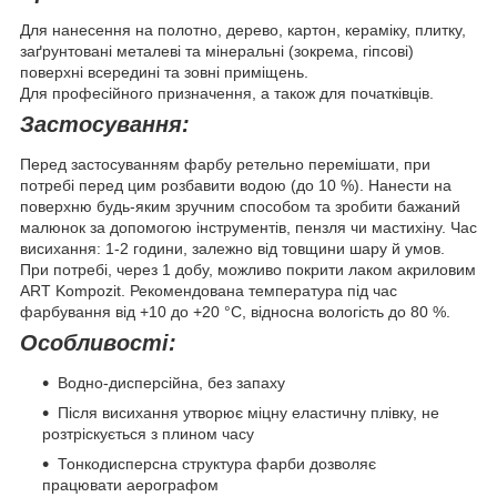
Для нанесення на полотно, дерево, картон, кераміку, плитку,
заґрунтовані металеві та мінеральні (зокрема, гіпсові)
поверхні всередині та зовні приміщень.
Для професійного призначення, а також для початківців.
Застосування:
Перед застосуванням фарбу ретельно перемішати, при
потребі перед цим розбавити водою (до 10 %). Нанести на
поверхню будь-яким зручним способом та зробити бажаний
малюнок за допомогою інструментів, пензля чи мастихіну. Час
висихання: 1-2 години, залежно від товщини шару й умов.
При потребі, через 1 добу, можливо покрити лаком акриловим
ART Kompozit. Рекомендована температура під час
фарбування від +10 до +20 °С, відносна вологість до 80 %.
Особливості:
Водно-дисперсійна, без запаху
Після висихання утворює міцну еластичну плівку, не
розтріскується з плином часу
Тонкодисперсна структура фарби дозволяє
працювати аерографом