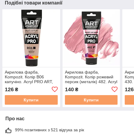
Подібні товари компанії
Акрилова фарба,
Акрилова фарба,
Акри
Kompozit. Колір B06
Kompozit. Колір рожевий
Komp
капучіно. Acryl PRO ART,
персик (металік) 482. Acryl
430.
туба 75 мл
PRO ART, туба 75 мл
75 м
126
140
126
₴
₴
Купити
Купити
Про нас
99% позитивних з 521 відгука за рік