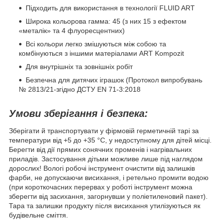
Підходить для використання в технології FLUID ART
Широка кольорова гамма: 45 (з них 15 з ефектом
«металік» та 4 флуоресцентних)
Всі кольори легко змішуються між собою та
комбінуються з іншими матеріалами ART Kompozit
Для внутрішніх та зовнішніх робіт
Безпечна для дитячих іграшок (Протокол випробувань
№ 2813/21-згідно ДСТУ EN 71-3:2018
Умови зберігання і безпека:
Зберігати й транспортувати у фірмовій герметичній тарі за
температури від +5 до +35 °С, у недоступному для дітей місці.
Берегти від дії прямих сонячних променів і нагрівальних
приладів. Застосування дітьми можливе лише під наглядом
дорослих! Вологі робочі інструмент очистити від залишків
фарби, не допускаючи висихання, і ретельно промити водою
(при короткочасних перервах у роботі інструмент можна
зберегти від засихання, загорнувши у поліетиленовий пакет).
Тара та залишки продукту після висихання утилізуються як
будівельне сміття.