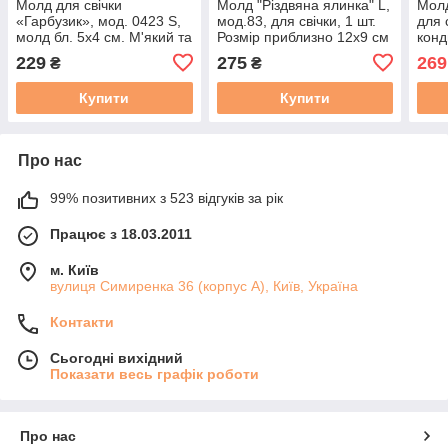
Молд для свічки
Молд "Різдвяна ялинка" L,
Молд
«Гарбузик», мод. 0423 S,
мод.83, для свічки, 1 шт.
для 
молд бл. 5х4 см. М'який та
Розмір приблизно 12х9 см
конд
еластичний силікон
топ 
229
275
269
₴
₴
Ок. 
Купити
Купити
Про нас
99% позитивних з 523 відгуків за рік
Працює з 18.03.2011
м. Київ
вулиця Симиренка 36 (корпус А), Київ, Україна
Контакти
Сьогодні вихідний
Показати весь графік роботи
Про нас