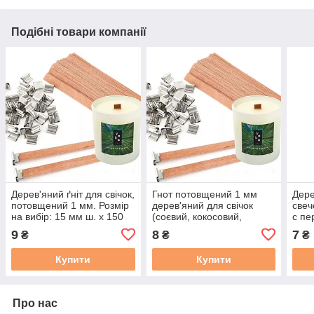
Подібні товари компанії
Дерев'яний ґніт для свічок,
Гнот потовщений 1 мм
Дер
потовщений 1 мм. Розмір
дерев'яний для свічок
свеч
на вибір: 15 мм ш. х 150
(соєвий, кокосовий,
с пе
мм в.
пальмовий віск, парафін
видо
9
8
7
₴
₴
₴
та ін). Розмір на вибір:
выбо
10х80 мм
Купити
Купити
Про нас