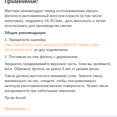
Применение:
Мастера рекомендуют перед использованием окунуть
фитили в расплавленный воск или в масло (в том числе,
кокосовое), подержать 15-20 мин., дать высохнуть и затем
использовать для производства свечек.
Общие рекомендации:
1. Прикрепите наклейку
https://elastoform.com.ua/ua/p1673484026-naklejka-dlya-
derzhatelya.html
ко дну подсвечника
2. Поставьте на нее фитиль с держателем
Аккуратно придерживайте верхнюю часть, пока вы заливаете
воск. Обрежьте фитиль на длину 5 мм от уровня воска.
Свеча должна выстояться минимум сутки. Зажгите свечу,
минимально на час, следите, чтобы она равномерно
затянула расплавленным воском поверхность. Лучше свечи
раскрываются при небольшом сквозняке.
Пр-во Китай
Приховати