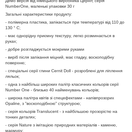
Демо версія від німецького виробника Церніт, серія
NumberOne, маленькі упаковки 30 г
Загальні характеристики продукту:
- полімерна пластика, запікається при температурі від 110 до
130 ° С;
- має однорідну приємну текстуру, легко розминається в
руках;
- добре розгладжується мокрими руками
- виріб після запікання міцний, має гладку, воскоподібну
поверхню;
- спеціальні серії глини Cernit Doll - розроблені для ліплення
ляльок;
- одна з найбільш широких палітр класичних кольорів серії
Number One - близько 40 найменувань кольорів;
- широка палітра квітів зі спецефектами - напівпрозорих
Opaline, з "воскоподібною" структурою;
- серія кольорів Translucent - з найбільшою прозорістю на
тонких деталях;
- серія Nature з імітацією природних матеріалів - каменю,
мармуру;