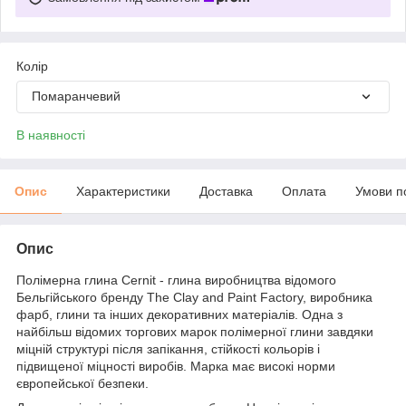
Колір
Помаранчевий
В наявності
Опис
Характеристики
Доставка
Оплата
Умови п
Опис
Полімерна глина Cernit - глина виробництва відомого
Бельгійського бренду The Clay and Paint Factory, виробника
фарб, глини та інших декоративних матеріалів. Одна з
найбільш відомих торгових марок полімерної глини завдяки
міцній структурі після запікання, стійкості кольорів і
підвищеної міцності виробів. Марка має високі норми
європейської безпеки.