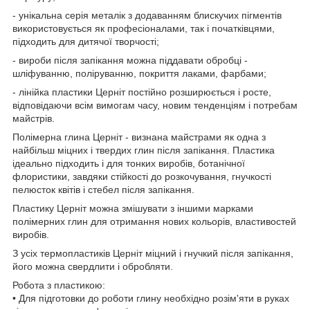
- унікальна серія металік з додаванням блискучих пігментів
використовується як професіоналами, так і початківцями,
підходить для дитячої творчості;
- вироби після запікання можна піддавати обробці -
шліфуванню, поліруванню, покриття лаками, фарбами;
- лінійка пластики Церніт постійно розширюється і росте,
відповідаючи всім вимогам часу, новим тенденціям і потребам
майстрів.
Полімерна глина Церніт - визнана майстрами як одна з
найбільш міцних і твердих глин після запікання. Пластика
ідеально підходить і для тонких виробів, ботанічної
флористики, завдяки стійкості до розкочування, гнучкості
пелюсток квітів і стебел після запікання.
Пластику Церніт можна змішувати з іншими марками
полімерних глин для отримання нових кольорів, властивостей
виробів.
З усіх термопластиків Церніт міцний і гнучкий після запікання,
його можна свердлити і обробляти.
Робота з пластикою:
• Для підготовки до роботи глину необхідно розім'яти в руках