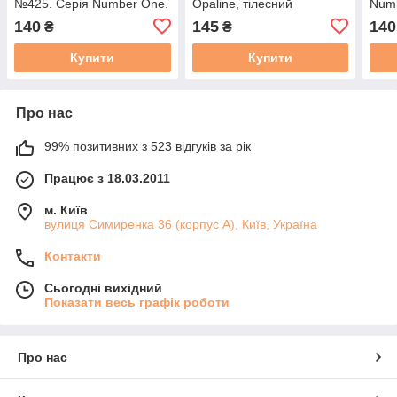
№425. Серія Number One.
Opaline, тілесний
Num
Церніт
напівпрозорий 425
140
145
140
₴
₴
Купити
Купити
Про нас
99% позитивних з 523 відгуків за рік
Працює з 18.03.2011
м. Київ
вулиця Симиренка 36 (корпус А), Київ, Україна
Контакти
Сьогодні вихідний
Показати весь графік роботи
Про нас