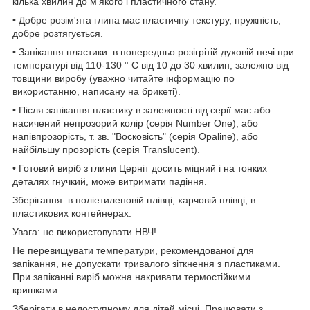
кілька хвилин до м'якого і пластичного стану.
• Добре розім'ята глина має пластичну текстуру, пружність,
добре розтягується.
• Запікання пластики: в попередньо розігрітій духовій печі при
температурі від 110-130 ° C від 10 до 30 хвилин, залежно від
товщини виробу (уважно читайте інформацію по
використанню, написану на брикеті).
• Після запікання пластику в залежності від серії має або
насичений непрозорий колір (серія Number One), або
напівпрозорість, т. зв. "Восковість" (серія Opaline), або
найбільшу прозорість (серія Translucent).
• Готовий виріб з глини Церніт досить міцний і на тонких
деталях гнучкий, може витримати падіння.
Зберігання: в поліетиленовій плівці, харчовій плівці, в
пластикових контейнерах.
Увага: не використовувати НВЧ!
Не перевищувати температури, рекомендованої для
запікання, не допускати тривалого зіткнення з пластиками.
При запіканні виріб можна накривати термостійкими
кришками.
Зберігати в недоступному для дітей місці. Працювати з