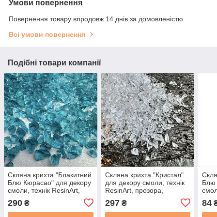
Умови повернення
Повернення товару впродовж 14 днів за домовленістю
Всі умови повернення
Подібні товари компанії
Скляна крихта "Блакитний
Скляна крихта "Кристал"
Скля
Блю Кюрасао" для декору
для декору смоли, технік
Блю 
смоли, технік ResinArt,
ResinArt, прозора,
смол
прозора, фракція 5-8 мм.
фракція 3-5 мм. Уп. 500 г
проз
290
297
84
₴
₴
Уп. 500 г
Уп. 