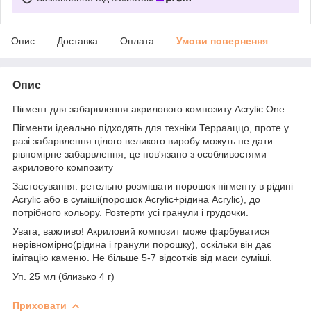
Опис
Доставка
Оплата
Умови повернення
Опис
Пігмент для забарвлення акрилового композиту Acrylic One.
Пігменти ідеально підходять для техніки Террааццо, проте у
разі забарвлення цілого великого виробу можуть не дати
рівномірне забарвлення, це пов'язано з особливостями
акрилового композиту
Застосування: ретельно розмішати порошок пігменту в рідині
Acrylic або в суміші(порошок Acrylic+рідина Acrylic), до
потрібного кольору. Розтерти усі гранули і грудочки.
Увага, важливо! Акриловий композит може фарбуватися
нерівномірно(рідина і гранули порошку), оскільки він дає
імітацію каменю. Не більше 5-7 відсотків від маси суміші.
Уп. 25 мл (близько 4 г)
Приховати