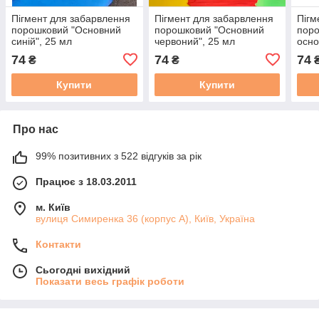
Пігмент для забарвлення
Пігмент для забарвлення
Пігм
порошковий "Основний
порошковий "Основний
пор
синій", 25 мл
червоний", 25 мл
осно
74
74
74
₴
₴
Купити
Купити
Про нас
99% позитивних з 522 відгуків за рік
Працює з 18.03.2011
м. Київ
вулиця Симиренка 36 (корпус А), Київ, Україна
Контакти
Сьогодні вихідний
Показати весь графік роботи