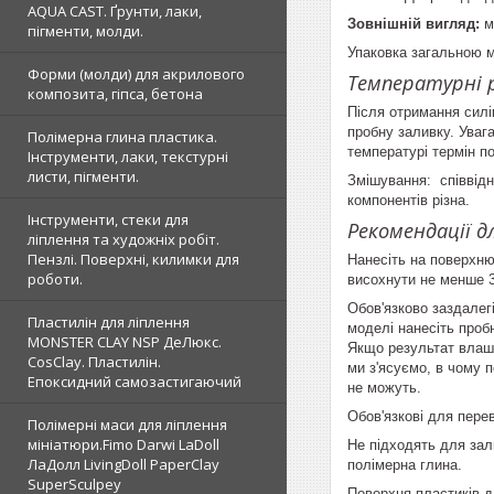
AQUA CAST. Ґрунти, лаки,
Зовнішній вигляд:
м
пігменти, молди.
Упаковка загальною ма
Форми (молди) для акрилового
Температурні 
композита, гіпса, бетона
Після отримання силі
пробну заливку. Уваг
Полімерна глина пластика.
температурі термін п
Інструменти, лаки, текстурні
листи, пігменти.
Змішування: співвідн
компонентів різна.
Інструменти, стеки для
Рекомендації 
ліплення та художніх робіт.
Пензлі. Поверхні, килимки для
Нанесіть на поверхню
роботи.
висохнути не менше 
Обов'язково заздалегі
Пластилін для ліплення
моделі нанесіть пробн
MONSTER CLAY NSP ДеЛюкс.
Якщо результат влашт
CosClay. Пластилін.
ми з'ясуємо, в чому п
Епоксидний самозастигаючий
не можуть.
Обов'язкові для пере
Полімерні маси для ліплення
мініатюри.Fimo Darwi LaDoll
Не підходять для зали
ЛаДолл LivingDoll PaperClay
полімерна глина.
SuperSculpey
Поверхня пластиків д