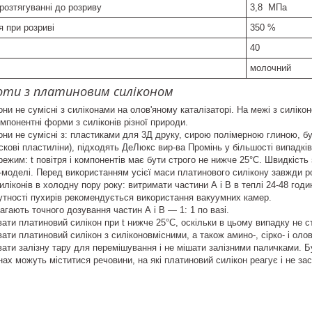
розтягуванні до розриву
3,8 МПа
 при розриві
350 %
40
молочний
боти з платиновим силіконом
они не сумісні з силіконами на олов'яному каталізаторі.
На межі з силікон
мпонентні форми з силіконів різної природи.
ни не сумісні з:
пластиками для 3Д друку, сирою полімерною глиною, бу
скові пластиліни), підходять ДеЛюкс вир-ва Промінь у більшості випадків
ежим: t повітря і компонентів має бути строго не нижче 25°С. Швидкість
-моделі. Перед використанням усієї маси платинового силікону завжди р
иліконів в холодну пору року:
витримати частини А і В в теплі 24-48 годи
утності пухирів рекомендується використання вакуумних камер.
гають точного дозування частин А і В ― 1: 1 по вазі.
ати платиновий силікон при t нижче 25°С, оскільки в цьому випадку не с
ати платиновий силікон з силіконовмісними, а також амино-, сірко- і ол
ати залізну тару для перемішування і не мішати залізними паличками. Бу
нах можуть міститися речовини, на які платиновий силікон реагує і не за