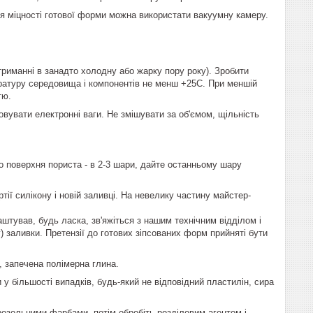
ня міцності готової форми можна використати вакуумну камеру.
триманні в занадто холодну або жарку пору року). Зробити
пературу середовища і компонентів не менш +25С. При меншій
тю.
овувати електронні ваги. Не змішувати за об'ємом, щільність
о поверхня пориста - в 2-3 шари, дайте останньому шару
тії силікону і новій заливці. На невелику частину майстер-
штував, будь ласка, зв'яжіться з нашим технічним відділом і
г) заливки. Претензії до готових зіпсованих форм прийняті бути
, запечена полімерна глина.
 у більшості випадків, будь-який не відповідний пластилін, сира
розольними фарбами, потім обробіть розділовим агентом і