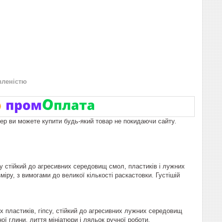
вленістю
пер ви можете купити будь-який товар не покидаючи сайту.
у стійкий до агресивних середовищ смол, пластиків і лужних
іру, з вимогами до великої кількості раскастовки. Густішій
х пластиків, гіпсу, стійкий до агресивних лужних середовищ
ї глини, лиття мініатюри і ляльок ручної роботи.