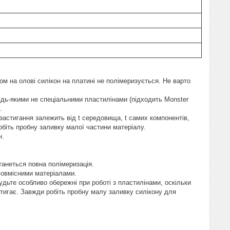
ом на олові силікон на платині не полімеризується. Не варто
дь-якими не спеціальними пластилінами (підходить Monster
.
 застигання залежить від t середовища, t самих компонентів,
обіть пробну заливку малої частини матеріалу.
н.
танеться повна полімеризація.
ововмісними матеріалами.
дьте особливо обережні при роботі з пластилінами, оскільки
стигає. Завжди робіть пробну малу заливку силікону для