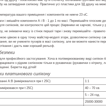
робу на затвердіння силікону. Практично усі пластики для 3Д друку на ме
мпература вашого приміщення і компонентів не нижче 23 оС.
ги і змішайте компоненти А і В - 1 до 1 по масі.
Перемішайте плоским дер
ля силіконів, ви контролюєте цей процес (барвники не харчові, тільки у 
у, не знімаючи масу із стінок першої тари і знову перемішайте - правило
нкою цівкою в одну точку майстер-моделі згори, дозволяючи силікону 
ання, ви не уникнете пухирів в масі силікону, але ви можете нанести пе
ротікання і дасть вам хороший рельєф.
безпеки
для професійного застосування. Хоча в полімеризованому виді силікон бе
працювати з рідким силіконом тільки в рукавичках (рукавички з нітрилу, 
щенні. Берегти від дітей!
и платинового силікону
ванні А:В (вимірювалося при t 25C)
1:1
вимірювався при t 25C)
40 – 70 хв.
5 – 24 год.
25000-30000