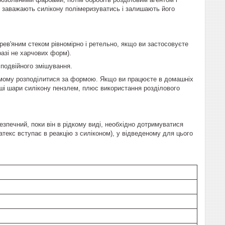
жі заважають силікону полімеризуватись і залишають його
ев'яним стеком рівномірно і ретельно, якщо ви застосовуєте
разі не харчових форм).
 подвійного змішування.
самому розподілитися за формою. Якщо ви працюєте в домашніх
рші шари силікону пензлем, плюс використання розділового
зпечний, поки він в рідкому виді, необхідно дотримуватися
латекс вступає в реакцію з силіконом), у відведеному для цього