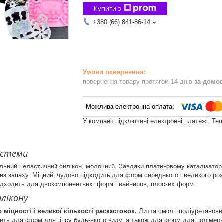
Купити з
+380 (66) 841-86-14
повернення товару протягом 14 днів
за домо
У компанії підключені електронні платежі. Те
истеми
льний і еластичний силікон, молочний. Завдяки платиновому каталізатор
ез запаху. Міцний, чудово підходить для форм середнього і великого розм
підходить для двокомпонентних форм і вайнеров, плоских форм.
лікону
міцності і великої кількості раскастовок.
Лиття смол і поліуретанови
дить для форм для гіпсу будь-якого виду, а також для форм для полімерно