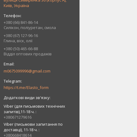
вулиця Симиренка 36 (корпус А),
Київ, Україна
+380 (66) 841-86-14
Силікон, поліуретан, смола
+380 (67) 127-96-16
Глина, віск, олії
+380 (50) 465-66-88
Відділ оптових продажів
m0675099996@gmail.com
https://t.me/Elasto_form
Viber (для письмових технічних
запитів),11-18 ч.
+380671279616
Viber (письмови запитання по
доставці), 11-18 ч.
+380668418614