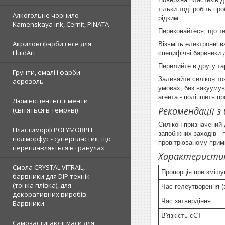
тільки тоді робіть п
Алкогольне чорнило
рідким.
Kamenskaya ink, Cernit, PINATA
Переконайтеся, що те
Акрилові фарби і все для
Візьміть електронні ва
FluidArt
специфічні барвники д
Перелийте в другу тар
Грунти, емалі і фарби
Заливайте силікон то
аерозоль
умовах, без вакуумув
агента - поліпшить п
Люмінісцентні пігменти
Рекомендації з 
(світяться в темряві)
Силікон призначений 
Пластиморф POLYMORPH
запобіжних заходів - 
поліморфус - суперпластик, що
провітрюваному примі
переплавляється в гранулах
Характеристик
Смола CRYSTAL VITRAIL,
Пропорція при змішу
барвники для DIP технік
(тонка плівка), для
Час гелеутворення (
декоративних виробів.
Час затвердіння
Барвники
В'язкість сСТ
Самозастигаючі маси для