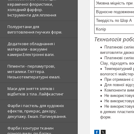
Умовна міцність при 
керамічної флористики,
холодний фарфор.
Відносне подовження
Інструменти для ліплення
Твердість по Шор А
Поліуретани для
Колір
виготовлення гнучких форм.
Технологія ро
Додаткове обладнання і
Платинові силік
матеріали - вакуумні
виготовляти двоко
камери.Електронні ваги.
Платинові силіко
Clay, підходять во
Пігменти - перламутрові,
Температурний р
металики. Гліттера.
вологості майстер
Низькотемпературні емалі.
При отриманні с
Для повної відс
Маси для зняття зліпків і
Компоненти вима
відбитків з тіла. Лайфкастинг
Не використовув
Не використовув
Фарби і пастель для художніх
Не використовув
ефектів, прикрас, декору,
в деяких пластилі
декупажу. Емалі. Патинування.
форм.
Фарби і контури тканин
різного виду, по батіку