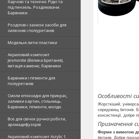
Харчові та технічні. Рідкі та
під пензель. Розділювачи.
Барвники.
Розділові і захисні засоби для
силіконів і поліуретанів
Модельні литні пластики
Акриловий композит
Jesmonite (Велика Британія),
імітація каменю, барвники
Барвники і пігменти для
поліуретанів
Особливості с
Смоли епоксидні-для прикрас,
заливки картин, стільниць.
Жорсткіший, універса
Барвники, пігменти, молди.
середовищ бетонів. Б
консистенції, добре 
Все для свічок ручної роботи,
Призначення си
аромадифузорів
Форми з вимогою до 
Акриловий композит Acrylic 1.
бетонів. Добре підхо