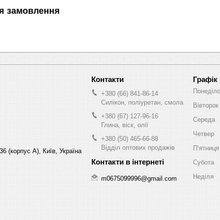
я замовлення
Графік
Понеділ
+380 (66) 841-86-14
Силікон, поліуретан, смола
Вівторок
+380 (67) 127-96-16
Середа
Глина, віск, олії
Четвер
+380 (50) 465-66-88
Відділ оптових продажів
Пʼятниця
6 (корпус А), Київ, Україна
Субота
Неділя
m0675099996@gmail.com