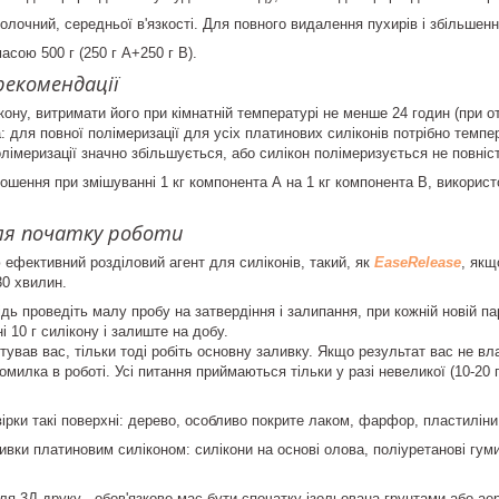
олочний, середньої в'язкості. Для повного видалення пухирів і збільшен
сою 500 г (250 г А+250 г В).
рекомендації
кону, витримати його при кімнатній температурі не менше 24 годин (при о
а: для повної полімеризації для усіх платинових силіконів потрібно тем
олімеризації значно збільшується, або силікон полімеризується не повніс
ошення при змішуванні 1 кг компонента А на 1 кг компонента В, використ
для початку роботи
 ефективний розділовий агент для силіконів, такий, як
EaseRelease
, якщ
30 хвилин.
дь проведіть малу пробу на затвердіння і залипання, при кожній новій пар
і 10 г силікону і залиште на добу.
ував вас, тільки тоді робіть основну заливку. Якщо результат вас не вла
омилка в роботі. Усі питання приймаються тільки у разі невеликої (10-20 
вірки такі поверхні: дерево, особливо покрите лаком, фарфор, пластиліни
вки платиновим силіконом: силікони на основі олова, поліуретанові гуми
ля 3Д друку - обов'язково має бути спочатку ізольована грунтами або ае