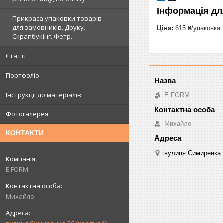
Інформація дл
Прикраса упаковки товарів
для замовників. Друку.
Ціна:
615 ₴/упаковка
Скрапбукінг. Фетр.
Статті
Портфоліо
Інструкції до матеріалів
E.FORM
Фотогалерея
Михайло
КОНТАКТИ
вулиця Симиренка 3
E.FORM
Михайло