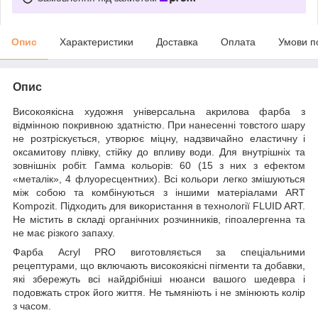
Опис
Характеристики
Доставка
Оплата
Умови п
Опис
Високоякісна художня універсальна акрилова фарба з
відмінною покривною здатністю. При нанесенні товстого шару
не розтріскується, утворює міцну, надзвичайно еластичну і
оксамитову плівку, стійку до впливу води. Для внутрішніх та
зовнішніх робіт. Гамма кольорів: 60 (15 з них з ефектом
«металік», 4 флуоресцентних). Всі кольори легко змішуються
між собою та комбінуються з іншими матеріалами ART
Kompozit. Підходить для використання в технології FLUID ART.
Не містить в складі органічних розчинників, гіпоалергенна та
не має різкого запаху.
Фарба Acryl PRO виготовляється за спеціальними
рецептурами, що включають високоякісні пігменти та добавки,
які збережуть всі найдрібніші нюанси вашого шедевра і
подовжать строк його життя. Не тьмяніють і не змінюють колір
з часом.