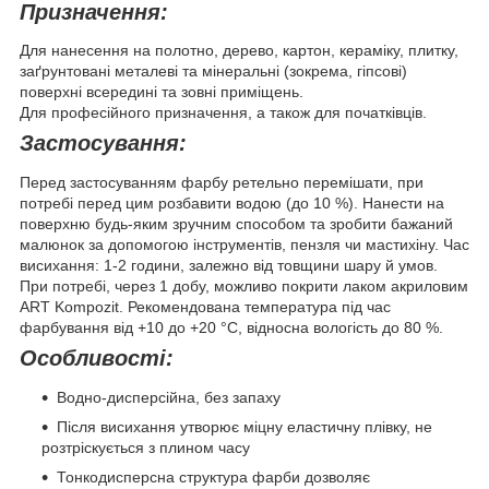
Призначення:
Для нанесення на полотно, дерево, картон, кераміку, плитку,
заґрунтовані металеві та мінеральні (зокрема, гіпсові)
поверхні всередині та зовні приміщень.
Для професійного призначення, а також для початківців.
Застосування:
Перед застосуванням фарбу ретельно перемішати, при
потребі перед цим розбавити водою (до 10 %). Нанести на
поверхню будь-яким зручним способом та зробити бажаний
малюнок за допомогою інструментів, пензля чи мастихіну. Час
висихання: 1-2 години, залежно від товщини шару й умов.
При потребі, через 1 добу, можливо покрити лаком акриловим
ART Kompozit. Рекомендована температура під час
фарбування від +10 до +20 °С, відносна вологість до 80 %.
Особливості:
Водно-дисперсійна, без запаху
Після висихання утворює міцну еластичну плівку, не
розтріскується з плином часу
Тонкодисперсна структура фарби дозволяє