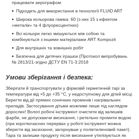
працювати аерографом
Підходить для використання в технології FLUID ART
Широка кольорова гамма: 60 (з них 15 з ефектом
«металік» та 4 флуоресцентних)
Всі кольори легко змішуються між собою та
комбінуються з іншими матеріалами ART Kompozit
Для внутрішніх та зовнішніх робіт
Безпечна для дитячих іграшок (Протокол випробувань
№ 2813/21-згідно ДСТУ EN 71-3:2018
Умови зберігання і безпека:
Зберігати й транспортувати у фірмовій герметичній тарі за
температури від +5 до +35 °С, у недоступному для дітей місці.
Берегти від дії прямих сонячних променів і нагрівальних
приладів. Застосування дітьми можливе лише під наглядом
дорослих! Вологі робочі інструмент очистити від залишків
фарби, не допускаючи висихання, і ретельно промити водою
(при короткочасних перервах у роботі інструмент можна
зберегти від засихання, загорнувши у поліетиленовий пакет).
Тара та залишки продукту після висихання утилізуються як