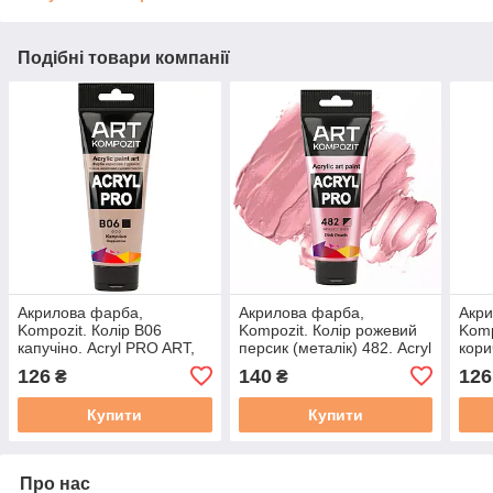
Подібні товари компанії
Акрилова фарба,
Акрилова фарба,
Акри
Kompozit. Колір B06
Kompozit. Колір рожевий
Komp
капучіно. Acryl PRO ART,
персик (металік) 482. Acryl
кори
туба 75 мл
PRO ART, туба 75 мл
PRO 
126
140
126
₴
₴
Купити
Купити
Про нас