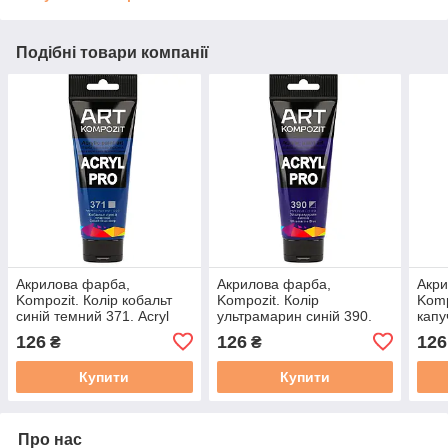
Подібні товари компанії
Акрилова фарба,
Акрилова фарба,
Акри
Kompozit. Колір кобальт
Kompozit. Колір
Komp
синій темний 371. Acryl
ультрамарин синій 390.
капу
PRO ART, туба 75 мл
Acryl PRO ART, туба 75 мл
туба
126
126
126
₴
₴
Купити
Купити
Про нас