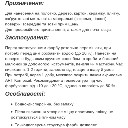
Призначення:
Для нанесення на полотно, дерево, картон, кераміку, плитку,
заґрунтовані металеві та мінеральні (зокрема, гіпсові)
поверхні всередині та зовні приміщень.
Для професійного призначення, а також для початківців.
Застосування:
Перед застосуванням фарбу ретельно перемішати, при
потребі перед цим розбавити водою (до 10 %). Нанести на
поверхню будь-яким зручним способом та зробити бажаний
малюнок за допомогою інструментів, пензля чи мастихіну. Час
висихання: 1-2 години, залежно від товщини шару й умов.
При потребі, через 1 добу, можливо покрити лаком акриловим
ART Kompozit. Рекомендована температура під час
фарбування від +10 до +20 °С, відносна вологість до 80 %.
Особливості:
Водно-дисперсійна, без запаху
Після висихання утворює міцну еластичну плівку, не
розтріскується з плином часу
Тонкодисперсна структура фарби дозволяє