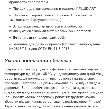
працювати аерографом
Підходить для використання в технології FLUID ART
Широка кольорова гамма: 60 (з них 15 з ефектом
«металік» та 4 флуоресцентних)
Всі кольори легко змішуються між собою та
комбінуються з іншими матеріалами ART Kompozit
Для внутрішніх та зовнішніх робіт
Безпечна для дитячих іграшок (Протокол випробувань
№ 2813/21-згідно ДСТУ EN 71-3:2018
Умови зберігання і безпека:
Зберігати й транспортувати у фірмовій герметичній тарі за
температури від +5 до +35 °С, у недоступному для дітей місці.
Берегти від дії прямих сонячних променів і нагрівальних
приладів. Застосування дітьми можливе лише під наглядом
дорослих! Вологі робочі інструмент очистити від залишків
фарби, не допускаючи висихання, і ретельно промити водою
(при короткочасних перервах у роботі інструмент можна
зберегти від засихання, загорнувши у поліетиленовий пакет).
Тара та залишки продукту після висихання утилізуються як