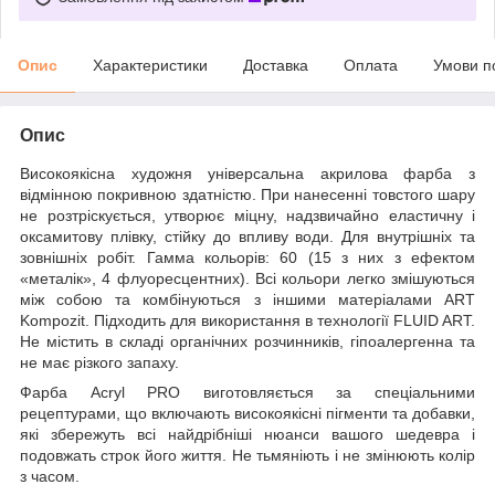
Опис
Характеристики
Доставка
Оплата
Умови п
Опис
Високоякісна художня універсальна акрилова фарба з
відмінною покривною здатністю. При нанесенні товстого шару
не розтріскується, утворює міцну, надзвичайно еластичну і
оксамитову плівку, стійку до впливу води. Для внутрішніх та
зовнішніх робіт. Гамма кольорів: 60 (15 з них з ефектом
«металік», 4 флуоресцентних). Всі кольори легко змішуються
між собою та комбінуються з іншими матеріалами ART
Kompozit. Підходить для використання в технології FLUID ART.
Не містить в складі органічних розчинників, гіпоалергенна та
не має різкого запаху.
Фарба Acryl PRO виготовляється за спеціальними
рецептурами, що включають високоякісні пігменти та добавки,
які збережуть всі найдрібніші нюанси вашого шедевра і
подовжать строк його життя. Не тьмяніють і не змінюють колір
з часом.