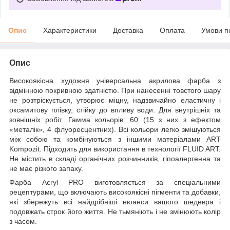
Опис
Характеристики
Доставка
Оплата
Умови п
Опис
Високоякісна художня універсальна акрилова фарба з
відмінною покривною здатністю. При нанесенні товстого шару
не розтріскується, утворює міцну, надзвичайно еластичну і
оксамитову плівку, стійку до впливу води. Для внутрішніх та
зовнішніх робіт. Гамма кольорів: 60 (15 з них з ефектом
«металік», 4 флуоресцентних). Всі кольори легко змішуються
між собою та комбінуються з іншими матеріалами ART
Kompozit. Підходить для використання в технології FLUID ART.
Не містить в складі органічних розчинників, гіпоалергенна та
не має різкого запаху.
Фарба Acryl PRO виготовляється за спеціальними
рецептурами, що включають високоякісні пігменти та добавки,
які збережуть всі найдрібніші нюанси вашого шедевра і
подовжать строк його життя. Не тьмяніють і не змінюють колір
з часом.