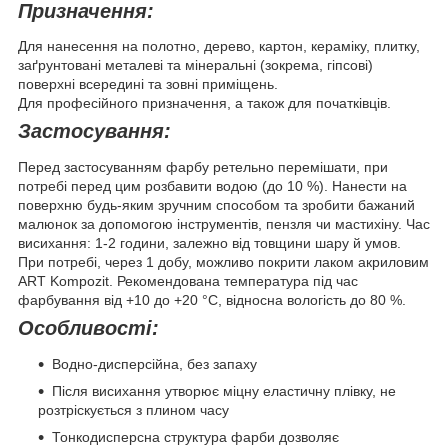
Призначення:
Для нанесення на полотно, дерево, картон, кераміку, плитку,
заґрунтовані металеві та мінеральні (зокрема, гіпсові)
поверхні всередині та зовні приміщень.
Для професійного призначення, а також для початківців.
Застосування:
Перед застосуванням фарбу ретельно перемішати, при
потребі перед цим розбавити водою (до 10 %). Нанести на
поверхню будь-яким зручним способом та зробити бажаний
малюнок за допомогою інструментів, пензля чи мастихіну. Час
висихання: 1-2 години, залежно від товщини шару й умов.
При потребі, через 1 добу, можливо покрити лаком акриловим
ART Kompozit. Рекомендована температура під час
фарбування від +10 до +20 °С, відносна вологість до 80 %.
Особливості:
Водно-дисперсійна, без запаху
Після висихання утворює міцну еластичну плівку, не
розтріскується з плином часу
Тонкодисперсна структура фарби дозволяє