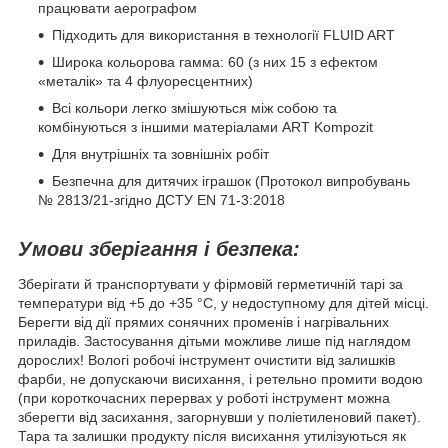
працювати аерографом
Підходить для використання в технології FLUID ART
Широка кольорова гамма: 60 (з них 15 з ефектом
«металік» та 4 флуоресцентних)
Всі кольори легко змішуються між собою та
комбінуються з іншими матеріалами ART Kompozit
Для внутрішніх та зовнішніх робіт
Безпечна для дитячих іграшок (Протокол випробувань
№ 2813/21-згідно ДСТУ EN 71-3:2018
Умови зберігання і безпека:
Зберігати й транспортувати у фірмовій герметичній тарі за
температури від +5 до +35 °С, у недоступному для дітей місці.
Берегти від дії прямих сонячних променів і нагрівальних
приладів. Застосування дітьми можливе лише під наглядом
дорослих! Вологі робочі інструмент очистити від залишків
фарби, не допускаючи висихання, і ретельно промити водою
(при короткочасних перервах у роботі інструмент можна
зберегти від засихання, загорнувши у поліетиленовий пакет).
Тара та залишки продукту після висихання утилізуються як