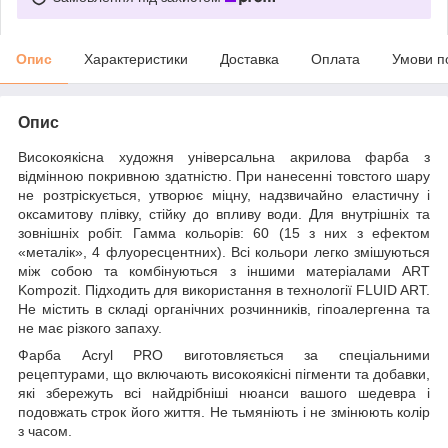
Опис
Характеристики
Доставка
Оплата
Умови п
Опис
Високоякісна художня універсальна акрилова фарба з
відмінною покривною здатністю. При нанесенні товстого шару
не розтріскується, утворює міцну, надзвичайно еластичну і
оксамитову плівку, стійку до впливу води. Для внутрішніх та
зовнішніх робіт. Гамма кольорів: 60 (15 з них з ефектом
«металік», 4 флуоресцентних). Всі кольори легко змішуються
між собою та комбінуються з іншими матеріалами ART
Kompozit. Підходить для використання в технології FLUID ART.
Не містить в складі органічних розчинників, гіпоалергенна та
не має різкого запаху.
Фарба Acryl PRO виготовляється за спеціальними
рецептурами, що включають високоякісні пігменти та добавки,
які збережуть всі найдрібніші нюанси вашого шедевра і
подовжать строк його життя. Не тьмяніють і не змінюють колір
з часом.