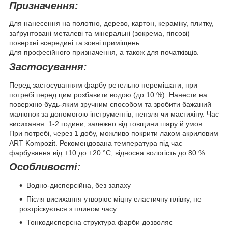
Призначення:
Для нанесення на полотно, дерево, картон, кераміку, плитку,
заґрунтовані металеві та мінеральні (зокрема, гіпсові)
поверхні всередині та зовні приміщень.
Для професійного призначення, а також для початківців.
Застосування:
Перед застосуванням фарбу ретельно перемішати, при
потребі перед цим розбавити водою (до 10 %). Нанести на
поверхню будь-яким зручним способом та зробити бажаний
малюнок за допомогою інструментів, пензля чи мастихіну. Час
висихання: 1-2 години, залежно від товщини шару й умов.
При потребі, через 1 добу, можливо покрити лаком акриловим
ART Kompozit. Рекомендована температура під час
фарбування від +10 до +20 °С, відносна вологість до 80 %.
Особливості:
Водно-дисперсійна, без запаху
Після висихання утворює міцну еластичну плівку, не
розтріскується з плином часу
Тонкодисперсна структура фарби дозволяє