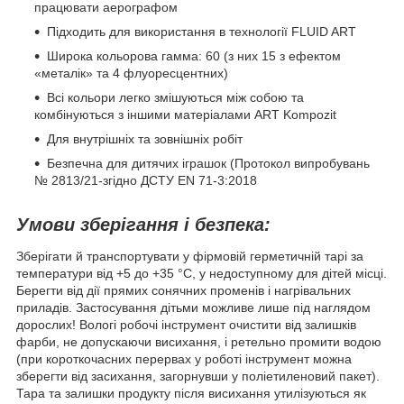
працювати аерографом
Підходить для використання в технології FLUID ART
Широка кольорова гамма: 60 (з них 15 з ефектом
«металік» та 4 флуоресцентних)
Всі кольори легко змішуються між собою та
комбінуються з іншими матеріалами ART Kompozit
Для внутрішніх та зовнішніх робіт
Безпечна для дитячих іграшок (Протокол випробувань
№ 2813/21-згідно ДСТУ EN 71-3:2018
Умови зберігання і безпека:
Зберігати й транспортувати у фірмовій герметичній тарі за
температури від +5 до +35 °С, у недоступному для дітей місці.
Берегти від дії прямих сонячних променів і нагрівальних
приладів. Застосування дітьми можливе лише під наглядом
дорослих! Вологі робочі інструмент очистити від залишків
фарби, не допускаючи висихання, і ретельно промити водою
(при короткочасних перервах у роботі інструмент можна
зберегти від засихання, загорнувши у поліетиленовий пакет).
Тара та залишки продукту після висихання утилізуються як