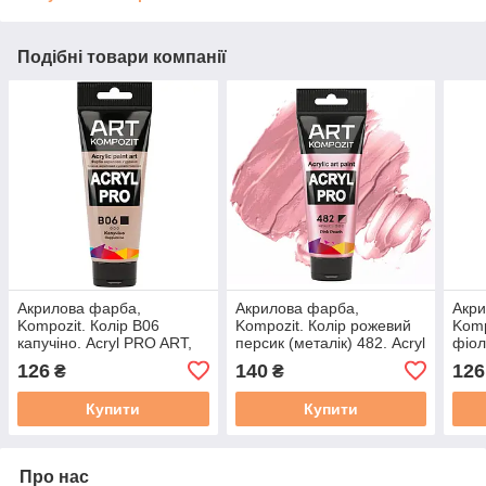
Подібні товари компанії
Акрилова фарба,
Акрилова фарба,
Акри
Kompozit. Колір B06
Kompozit. Колір рожевий
Komp
капучіно. Acryl PRO ART,
персик (металік) 482. Acryl
фіол
туба 75 мл
PRO ART, туба 75 мл
Acry
126
140
126
₴
₴
Купити
Купити
Про нас