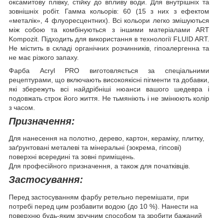
оксамитову плівку, стійку до впливу води. Для внутрішніх та
зовнішніх робіт. Гамма кольорів: 60 (15 з них з ефектом
«металік», 4 флуоресцентних). Всі кольори легко змішуються
між собою та комбінуються з іншими матеріалами ART
Kompozit. Підходить для використання в технології FLUID ART.
Не містить в складі органічних розчинників, гіпоалергенна та
не має різкого запаху.
Фарба Acryl PRO виготовляється за спеціальними
рецептурами, що включають високоякісні пігменти та добавки,
які збережуть всі найдрібніші нюанси вашого шедевра і
подовжать строк його життя. Не тьмяніють і не змінюють колір
з часом.
Призначення:
Для нанесення на полотно, дерево, картон, кераміку, плитку,
заґрунтовані металеві та мінеральні (зокрема, гіпсові)
поверхні всередині та зовні приміщень.
Для професійного призначення, а також для початківців.
Застосування:
Перед застосуванням фарбу ретельно перемішати, при
потребі перед цим розбавити водою (до 10 %). Нанести на
поверхню будь-яким зручним способом та зробити бажаний