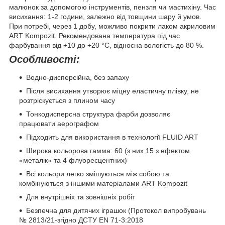
малюнок за допомогою інструментів, пензля чи мастихіну. Час
висихання: 1-2 години, залежно від товщини шару й умов.
При потребі, через 1 добу, можливо покрити лаком акриловим
ART Kompozit. Рекомендована температура під час
фарбування від +10 до +20 °С, відносна вологість до 80 %.
Особливості:
Водно-дисперсійна, без запаху
Після висихання утворює міцну еластичну плівку, не
розтріскується з плином часу
Тонкодисперсна структура фарби дозволяє
працювати аерографом
Підходить для використання в технології FLUID ART
Широка кольорова гамма: 60 (з них 15 з ефектом
«металік» та 4 флуоресцентних)
Всі кольори легко змішуються між собою та
комбінуються з іншими матеріалами ART Kompozit
Для внутрішніх та зовнішніх робіт
Безпечна для дитячих іграшок (Протокол випробувань
№ 2813/21-згідно ДСТУ EN 71-3:2018