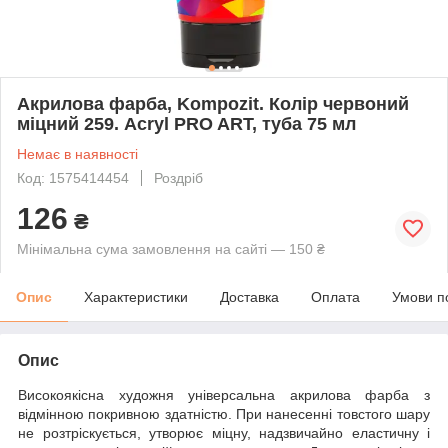
Акрилова фарба, Kompozit. Колір червоний
міцний 259. Acryl PRO ART, туба 75 мл
Немає в наявності
Код: 1575414454
Роздріб
126
₴
Мінімальна сума замовлення на сайті — 150 ₴
Опис
Характеристики
Доставка
Оплата
Умови п
Опис
Високоякісна художня універсальна акрилова фарба з
відмінною покривною здатністю. При нанесенні товстого шару
не розтріскується, утворює міцну, надзвичайно еластичну і