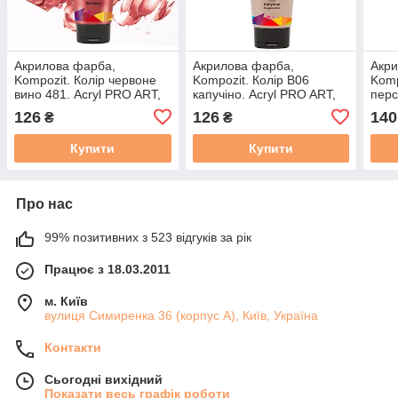
Акрилова фарба,
Акрилова фарба,
Акри
Kompozit. Колір червоне
Kompozit. Колір B06
Komp
вино 481. Acryl PRO ART,
капучіно. Acryl PRO ART,
перс
туба 75 мл
туба 75 мл
PRO 
126
126
140
₴
₴
Купити
Купити
Про нас
99% позитивних з 523 відгуків за рік
Працює з 18.03.2011
м. Київ
вулиця Симиренка 36 (корпус А), Київ, Україна
Контакти
Сьогодні вихідний
Показати весь графік роботи