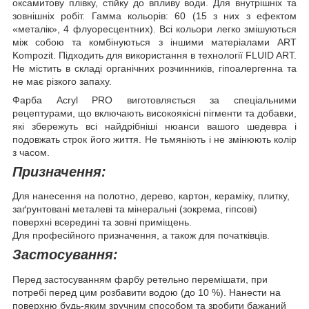
оксамитову плівку, стійку до впливу води. Для внутрішніх та
зовнішніх робіт. Гамма кольорів: 60 (15 з них з ефектом
«металік», 4 флуоресцентних). Всі кольори легко змішуються
між собою та комбінуються з іншими матеріалами ART
Kompozit. Підходить для використання в технології FLUID ART.
Не містить в складі органічних розчинників, гіпоалергенна та
не має різкого запаху.
Фарба Acryl PRO виготовляється за спеціальними
рецептурами, що включають високоякісні пігменти та добавки,
які збережуть всі найдрібніші нюанси вашого шедевра і
подовжать строк його життя. Не тьмяніють і не змінюють колір
з часом.
Призначення:
Для нанесення на полотно, дерево, картон, кераміку, плитку,
заґрунтовані металеві та мінеральні (зокрема, гіпсові)
поверхні всередині та зовні приміщень.
Для професійного призначення, а також для початківців.
Застосування:
Перед застосуванням фарбу ретельно перемішати, при
потребі перед цим розбавити водою (до 10 %). Нанести на
поверхню будь-яким зручним способом та зробити бажаний