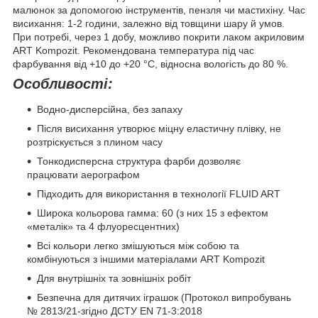
малюнок за допомогою інструментів, пензля чи мастихіну. Час
висихання: 1-2 години, залежно від товщини шару й умов.
При потребі, через 1 добу, можливо покрити лаком акриловим
ART Kompozit. Рекомендована температура під час
фарбування від +10 до +20 °С, відносна вологість до 80 %.
Особливості:
Водно-дисперсійна, без запаху
Після висихання утворює міцну еластичну плівку, не
розтріскується з плином часу
Тонкодисперсна структура фарби дозволяє
працювати аерографом
Підходить для використання в технології FLUID ART
Широка кольорова гамма: 60 (з них 15 з ефектом
«металік» та 4 флуоресцентних)
Всі кольори легко змішуються між собою та
комбінуються з іншими матеріалами ART Kompozit
Для внутрішніх та зовнішніх робіт
Безпечна для дитячих іграшок (Протокол випробувань
№ 2813/21-згідно ДСТУ EN 71-3:2018