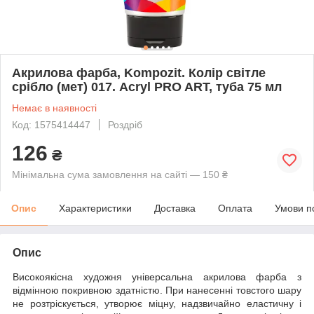
Акрилова фарба, Kompozit. Колір світле
срібло (мет) 017. Acryl PRO ART, туба 75 мл
Немає в наявності
Код: 1575414447
Роздріб
126
₴
Мінімальна сума замовлення на сайті — 150 ₴
Опис
Характеристики
Доставка
Оплата
Умови п
Опис
Високоякісна художня універсальна акрилова фарба з
відмінною покривною здатністю. При нанесенні товстого шару
не розтріскується, утворює міцну, надзвичайно еластичну і