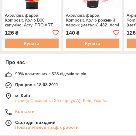
Акрилова фарба,
Акрилова фарба,
Акри
Kompozit. Колір B06
Kompozit. Колір рожевий
Komp
капучіно. Acryl PRO ART,
персик (металік) 482. Acryl
(мет
туба 75 мл
PRO ART, туба 75 мл
туба
126
140
126
₴
₴
Купити
Купити
Про нас
99% позитивних з 523 відгуків за рік
Працює з 18.03.2011
м. Київ
вулиця Симиренка 36 (корпус А), Київ, Україна
Контакти
Сьогодні вихідний
Показати весь графік роботи