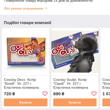
Повернення товару впродовж 14 днів за домовленістю
Всі умови повернення
Подібні товари компанії
Cosclay Deco. Колір
Cosclay Sculpt. Колір
Cosc
"Білий". Уп. 227 г.
"Сірий". Уп. 227 г.
"Біли
Еластична полімерна
Еластична полімерна
Елас
глина для ліплення
глина для ліплення
глин
720
690
1 0
₴
₴
скульптури, мініатюр,
скульптури, мініатюр,
скул
ляльок.
ляльок.
ляль
Купити
Купити