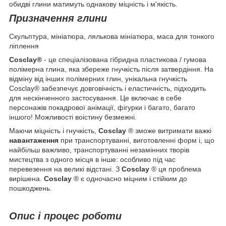
обидві глини матимуть однакову міцність і м'якість.
Призначення глини
Скульптура, мініатюра, лялькова мініатюра, маса для тонкого
ліплення
Cosclay®
- це спеціалізована гібридна пластикова / гумова
полімерна глина, яка збереже гнучкість після затвердіння. На
відміну від інших полімерних глин, унікальна гнучкість
Cosclay® забезпечує довговічність і еластичність, підходить
для нескінченного застосування. Це включає в себе
персонажів покадрової анімації, фігурки і багато, багато
іншого! Можливості воістину безмежні.
Маючи міцність і гнучкість,
Cosclay
® зможе витримати важкі
навантаження
при транспортуванні, виготовленні форм і, що
найбільш важливо, транспортуванні незамінних творів
мистецтва з одного місця в інше: особливо під час
перевезення на великі відстані. З
Cosclay
® ця проблема
вирішена.
Cosclay
® є одночасно міцним і стійким до
пошкоджень.
Опис і процес роботи