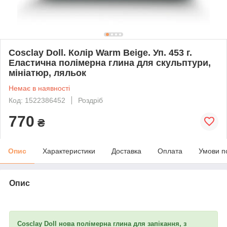
Cosclay Doll. Колір Warm Beige. Уп. 453 г.
Еластична полімерна глина для скульптури,
мініатюр, ляльок
Немає в наявності
Код: 1522386452
Роздріб
770
₴
Опис
Характеристики
Доставка
Оплата
Умови п
Опис
Cosclay Doll нова
полімерна глина д
ля запікання, з