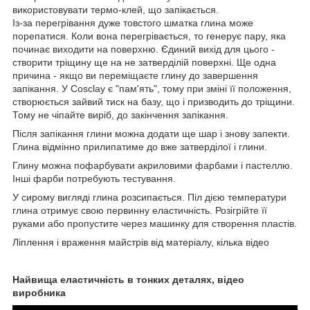
використовувати термо-клей, що запікається.
Із-за перегрівання дуже товстого шматка глина може
порепатися. Коли вона перегрівається, то генерує пару, яка
починає виходити на поверхню. Єдиний вихід для цього -
створити тріщину ще на не затверділій поверхні. Ще одна
причина - якщо ви переміщаєте глину до завершення
запікання. У Cosclay є "пам'ять", тому при зміні її положення,
створюється зайвий тиск на базу, що і призводить до тріщини.
Тому не чіпайте виріб, до закінчення запікання.
Після запікання глини можна додати ще шар і знову запекти.
Глина відмінно прилипатиме до вже затверділої і глини.
Глину можна пофарбувати акриловими фарбами і пастеллю.
Інші фарби потребують тестування.
У сирому вигляді глина розсипається. Піл дією температури
глина отримує свою первинну еластичність. Розігрійте її
руками або пропустите через машинку для створення пластів.
Ліплення і враження майстрів від матеріалу, кілька відео
Найвища еластичність в тонких деталях, відео
виробника