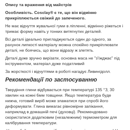
Опису та враження від майстрів
Особливість. Cosclay® є те, що він відмінно
прикріплюється свіжий до запеченого.
Не має відчуття жувальної гуми в ліпленні, відмінно ріжеться і
тримає форму навіть у тонких витягнутих деталей.
Всі деталі ідеально пригладжуються один до одного, за
рахунок липкості матеріалу можна спокійно прикріплювати
деталі, не боячись, що вони відразу ж злетять.
Деталі дуже зручно вирізати, основна маса не "з'їжджає" під
інструментом, матеріал дуже податливий
За жорсткості і відчуттями в роботі нагадує Ливингдолл.
Рекомендації по застосуванню
Твердіння глини відбувається при температурі 135 °З, 30
хвилин на кожні 6мм товщини. Якщо температура буде
нижча, готовий виріб може зламатися при спробі його
деформувати. Глина вимагає рівномірне запікання,
наприклад в домашній печі (духовці). Рекомендовано
скористатися додатковим (незалежним) термометром для
калібрування температури.