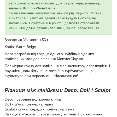
залишковою еластичністю. Для скульптури, мініатюр,
ляльок. Колір - Warm Beige.
Після запікання матеріал має неймовірну міцність. Можна
згинати самі найтонші деталі і вони будуть гнутися, не
ламаючись. Податливий в роботі і дозволяє створювати
найміцніші дрібні деталі - пальчики, крила, пелюстки і тд.
Заводська Упаковка 453 г
Колір: Warm Beige
Нова розробка від творців однієї з найбільш відомих
полімерних мас для ліплення MonsterClay tm
Полімерна глина для запікання має залишкову еластичність і
пружність, вам більше не потрібно турбуватись, що
скульптура при пересиланні відламається!
Різниця між лінійками Deco, Doll і Sculpt
Deco - середня полімерна глина
Doll - м'яка полімерна глина
Sculpt - м'яка і середня полімерна глина
Різниця в м'якості тільки в сирому вигляді. При застиганні