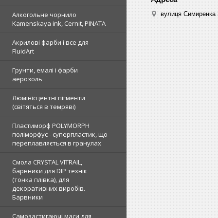
вулиця Симиренка 3
Алкогольне чорнило
Kamenskaya ink, Cernit, PINATA
Акрилові фарби і все для
FluidArt
Грунти, емалі і фарби
аерозоль
Люмінісцентні пігменти
(світяться в темряві)
Пластиморф POLYMORPH
поліморфус - суперпластик, що
переплавляється в гранулах
Смола CRYSTAL VITRAIL,
барвники для DIP технік
(тонка плівка), для
декоративних виробів.
Барвники
Самозастигаючі маси для