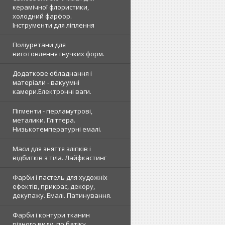
керамічної флористики,
холодний фарфор.
Інструменти для ліплення
Поліуретани для
виготовлення гнучких форм.
Додаткове обладнання і
матеріали - вакуумні
камери.Електронні ваги.
Пігменти - перламутрові,
металики. Гліттера.
Низькотемпературні емалі.
Маси для зняття зліпків і
відбитків з тіла. Лайфкастинг
Фарби і пастель для художніх
ефектів, прикрас, декору,
декупажу. Емалі. Патинування.
Фарби і контури тканин
різного виду, по батіку