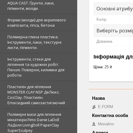
AQUA CAST. Ґрунти, лаки,
Основні атриб
пігменти, молди.
Колір
Форми (молди) для акрилового
композита, гіпса, бетона
Виберіть розмі
Полімерна глина пластика.
Довжина
Інструменти, лаки, текстурні
листи, пігменти.
Інформація дл
Інструменти, стеки для
ліплення та художніх робіт.
Ціна:
25 ₴
Пензлі. Поверхні, килимки для
роботи.
Пластилін для ліплення
MONSTER CLAY NSP ДеЛюкс.
CosClay. Пластилін.
Епоксидний самозастигаючий
E.FORM
Полімерні маси для ліплення
мініатюри.Fimo Darwi LaDoll
Михайло
ЛаДолл LivingDoll PaperClay
SuperSculpey