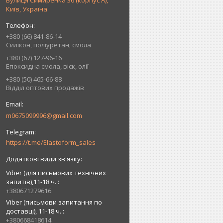
вулиця Симиренка 36 (корпус А),
Київ, Україна
+380 (66) 841-86-14
Силікон, поліуретан, смола
+380 (67) 127-96-16
Епоксидна смола, віск, олії
+380 (50) 465-66-88
Відділ оптових продажів
m0675099996@gmail.com
https://t.me/Elastoform_sales
Viber (для письмових технічних
запитів),11-18 ч.
+380671279616
Viber (письмови запитання по
доставці), 11-18 ч.
+380668418614