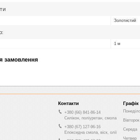
ути
Золотистий
р:
1 м
я замовлення
Графік
Понеділ
+380 (66) 841-86-14
Силікон, поліуретан, смола
Вівторок
+380 (67) 127-96-16
Середа
Епоксидна смола, віск, олії
Четвер