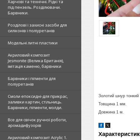
Харчові та технічні. Рідкі та
під пензель. Розділювачи.
Барвники.
Розділові і захисні засоби для
силіконів і поліуретанів
Модельні литні пластики
Акриловий композит
Jesmonite (Велика Британія),
імітація каменю, барвники
Барвники і пігменти для
поліуретанів
Золотий шнур тонкий 
Смоли епоксидні-для прикрас,
заливки картин, стільниць.
Товщина 1 мм.
Барвники, пігменти, молди.
Довжина 1 м.
Все для свічок ручної роботи,
аромадифузорів
Характеристик
Акриловий композит Acrylic 1.