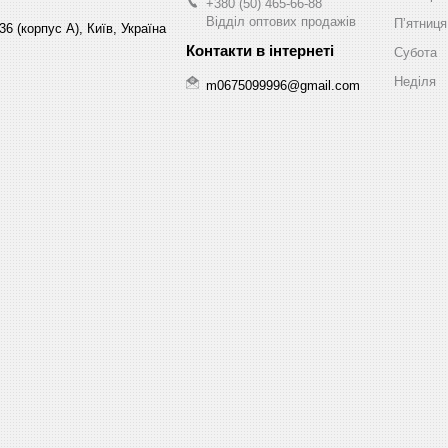
+380 (50) 465-66-88
Відділ оптових продажів
Пʼятниця
6 (корпус А), Київ, Україна
Субота
Неділя
m0675099996@gmail.com