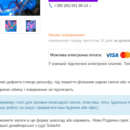
+380 (66) 841-86-14
повернення товару протягом 14 днів
за домо
У компанії підключені електронні платежі. Те
еликі дефекти глянцю рельєфу, під покриття фінішним шаром смоли або 
цінкою обміну і поверненню не підлягають.
мовому стилі для заливки епоксидної смоли, пластика, гіпсу. Ідеально пі
ашу роботу на шнур і прикрасити ваш будинок або офіс)
 можете залити в цю форму шоколад або карамель. Нова Різдвяна серія 2
шої дизайнерської студії SolarArt