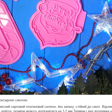
поксидною смолою.
кісний харчовий платиновий силікон, без запаху, стійкий до смол. Відл
на робота, розміри можуть відрізнятися на 1-2 мм Терміни і вид відправк