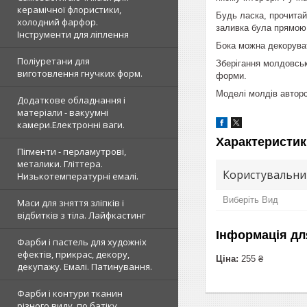
керамічної флористики,
Будь ласка, прочитай
холодний фарфор.
заливка була прямою
Інструменти для ліплення
Бока можна декорува
Поліуретани для
Зберігання молдовсько
виготовлення гнучких форм.
форми.
Моделі молдів авторс
Додаткове обладнання і
матеріали - вакуумні
камери.Електронні ваги.
Характеристик
Пігменти - перламутрові,
металики. Гліттера.
Користувальни
Низькотемпературні емалі.
Виберіть Вид
Маси для зняття зліпків і
відбитків з тіла. Лайфкастинг
Інформація дл
Фарби і пастель для художніх
ефектів, прикрас, декору,
Ціна:
255 ₴
декупажу. Емалі. Патинування.
Фарби і контури тканин
різного виду, по батіку