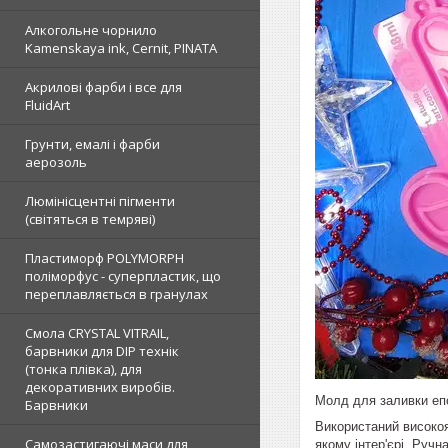
Алкогольне чорнило
Kamenskaya ink, Cernit, PINATA
Акрилові фарби і все для
FluidArt
Грунти, емалі і фарби
аерозоль
Люмінісцентні пігменти
(світяться в темряві)
Пластиморф POLYMORPH
поліморфус - суперпластик, що
переплавляється в гранулах
Смола CRYSTAL VITRAIL,
барвники для DIP технік
(тонка плівка), для
декоративних виробів.
Молд для заливки е
Барвники
Використаний високоя
Самозастигаючі маси для
якому інтер'єрі. Руч