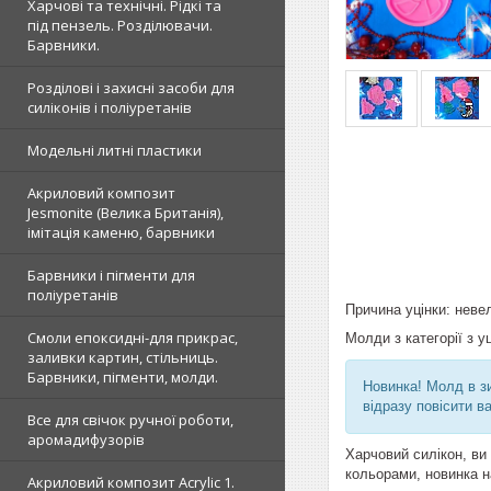
Харчові та технічні. Рідкі та
під пензель. Розділювачи.
Барвники.
Розділові і захисні засоби для
силіконів і поліуретанів
Модельні литні пластики
Акриловий композит
Jesmonite (Велика Британія),
імітація каменю, барвники
Барвники і пігменти для
поліуретанів
Причина уцінки: нев
Смоли епоксидні-для прикрас,
Молди з категорії з у
заливки картин, стільниць.
Барвники, пігменти, молди.
Новинка! Молд в зи
відразу повісити в
Все для свічок ручної роботи,
аромадифузорів
Харчовий силікон, ви
кольорами, новинка на
Акриловий композит Acrylic 1.