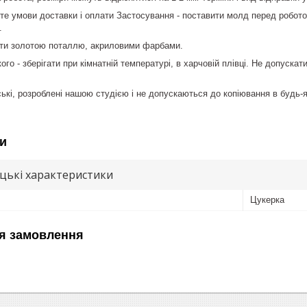
те умови доставки і оплати Застосування - поставити молд перед робот
.
ти золотою поталлю, акриловими фарбами.
го - зберігати при кімнатній температурі, в харчовій плівці. Не допуска
ькі, розроблені нашою студією і не допускаються до копіювання в будь-я
и
цькі характеристики
Цукерка
я замовлення