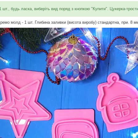
 1 шт., будь ласка, виберіть вид поряд з кнопкою "Купити". Цукерка-трост
ремо молд - 1 шт. Глибина заливки (висота виробу) стандартна, при. 8 м