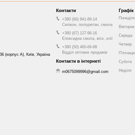
Графік
Понеділ
+380 (66) 841-86-14
Силікон, поліуретан, смола
Вівторок
+380 (67) 127-96-16
Середа
Епоксидна смола, віск, олії
Четвер
+380 (50) 465-66-88
Відділ оптових продажів
Пʼятниця
6 (корпус А), Київ, Україна
Субота
Неділя
m0675099996@gmail.com