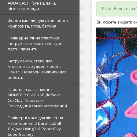
AQUA CAST. Ґрунти, лаки,
пігменти, молди.
Увага! Вартість за
Форми (молди) для акрилового
Ви можете вибрати ок
композита, гіпса, бетона
Полімерна глина пластика.
Інструменти, лаки, текстурні
листи, пігменти.
Інструменти, стеки для
ліплення та художніх робіт.
Пензлі. Поверхні, килимки для
роботи.
Пластилін для ліплення
MONSTER CLAY NSP ДеЛюкс.
CosClay. Пластилін.
Епоксидний самозастигаючий
Полімерні маси для ліплення
мініатюри.Fimo Darwi LaDoll
ЛаДолл LivingDoll PaperClay
SuperSculpey