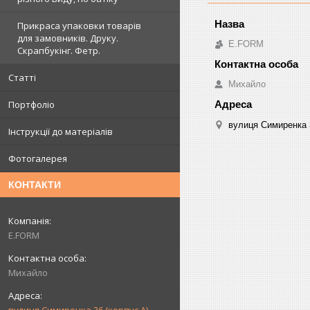
Прикраса упаковки товарів
для замовників. Друку.
E.FORM
Скрапбукінг. Фетр.
Статті
Михайло
Портфоліо
вулиця Симиренка 3
Інструкції до матеріалів
Фотогалерея
КОНТАКТИ
E.FORM
Михайло