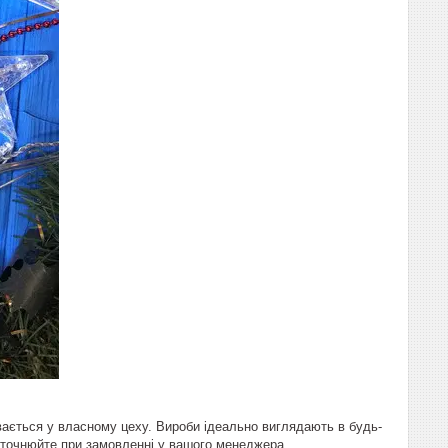
ивається у власному цеху. Вироби ідеально виглядають в будь-
и уточнюйте при замовленні у вашого менеджера