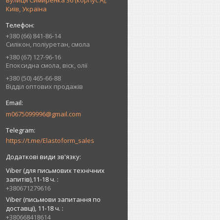
вулиця Симиренка 36 (корпус А),
Київ, Україна
+380 (66) 841-86-14
Силікон, поліуретан, смола
+380 (67) 127-96-16
Епоксидна смола, віск, олії
+380 (50) 465-66-88
Відділ оптових продажів
m0675099996@gmail.com
https://t.me/Elastoform_sales
Viber (для письмових технічних
запитів),11-18 ч.
+380671279616
Viber (письмови запитання по
доставці), 11-18 ч.
+380668418614