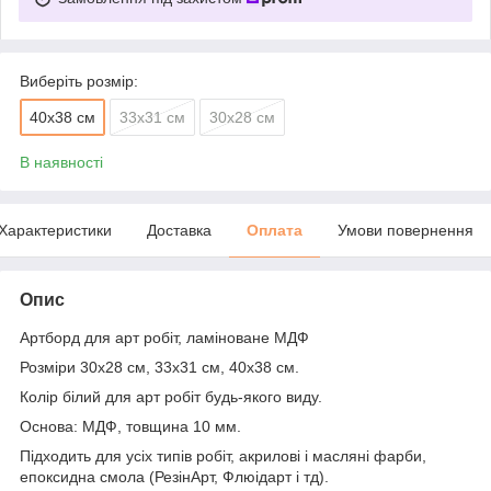
Виберіть розмір:
40х38 см
33х31 см
30х28 см
В наявності
Характеристики
Доставка
Оплата
Умови повернення
Опис
Артборд для арт робіт, ламіноване МДФ
Розміри 30х28 см, 33х31 см, 40х38 см.
Колір білий для арт робіт будь-якого виду.
Основа: МДФ, товщина 10 мм.
Підходить для усіх типів робіт, акрилові і масляні фарби,
епоксидна смола (РезінАрт, Флюідарт і тд).