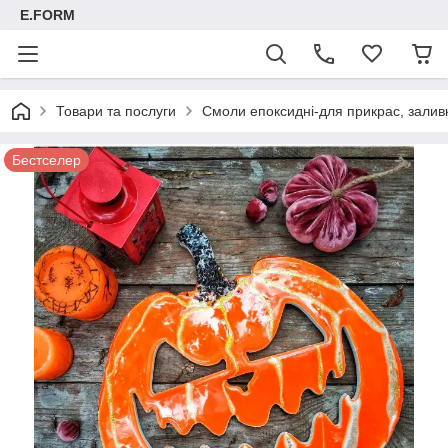
E.FORM
Товари та послуги
Смоли епоксидні-для прикрас, заливк
Бестселер