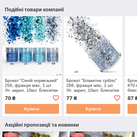
Подібні товари компанії
Брокат "Синій норвезький"
Брокат "Блакитне срібло"
Брок
258, фракція мікс, 1 шт.
288, фракція мікс, 1 шт.
#70 
Уп. акрил, 10мл. Блискітки
Уп. акрил, 10мл. Блискітки
блис
для 
70
77
87
₴
₴
мл
Купити
Купити
Акційні пропозиції та новинки
–25%
–25%