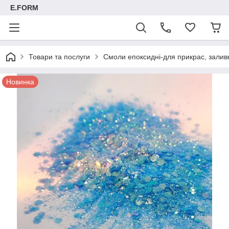
E.FORM
Товари та послуги
Смоли епоксидні-для прикрас, заливк
Новинка