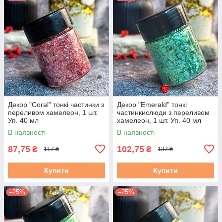
Декор "Coral" тонкі частинки з
Декор "Emerald" тонкі
переливом хамелеон, 1 шт.
частинкислюди з переливом
Уп. 40 мл
хамелеон, 1 шт. Уп. 40 мл
В наявності
В наявності
87,75
102,75
₴
₴
117 ₴
137 ₴
Купити
Купити
–25%
–25%