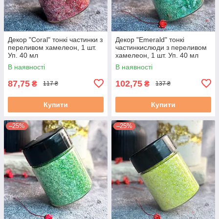
Декор "Coral" тонкі частинки з
Декор "Emerald" тонкі
переливом хамелеон, 1 шт.
частинкислюди з переливом
Уп. 40 мл
хамелеон, 1 шт. Уп. 40 мл
В наявності
В наявності
87,75
102,75
₴
₴
117 ₴
137 ₴
Купити
Купити
–25%
–25%