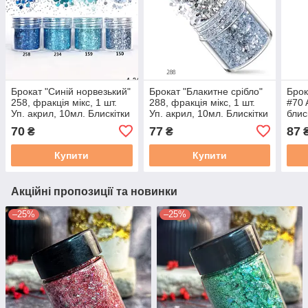
Брокат "Синій норвезький"
Брокат "Блакитне срібло"
Брок
258, фракція мікс, 1 шт.
288, фракція мікс, 1 шт.
#70 
Уп. акрил, 10мл. Блискітки
Уп. акрил, 10мл. Блискітки
блис
для 
70
77
87
₴
₴
мл
Купити
Купити
Акційні пропозиції та новинки
–25%
–25%