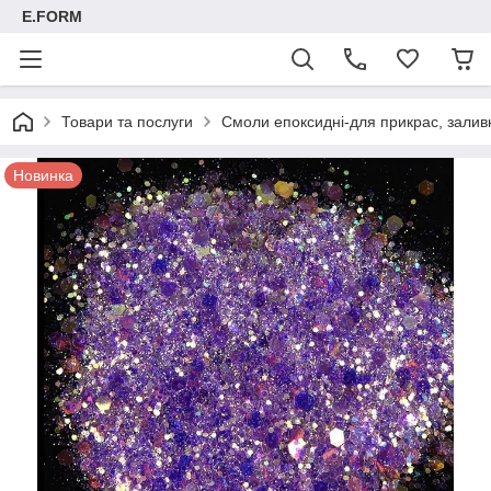
E.FORM
Товари та послуги
Смоли епоксидні-для прикрас, заливк
Новинка