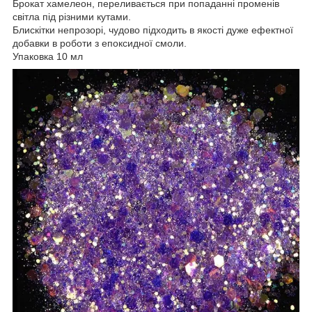
Брокат хамелеон, переливається при попаданні променів
світла під різними кутами.
Блискітки непрозорі, чудово підходить в якості дуже ефектної
добавки в роботи з епоксидної смоли.
Упаковка 10 мл