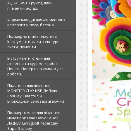
AQUA CAST. Ґрунти, лаки,
пігменти, молди.
Форми (молди) для акрилового
композита, гіпса, бетона
Полімерна глина пластика.
Інструменти, лаки, текстурні
листи, пігменти.
Інструменти, стеки для
ліплення та художніх робіт.
Пензлі. Поверхні, килимки для
роботи.
Пластилін для ліплення
MONSTER CLAY NSP ДеЛюкс.
CosClay. Пластилін.
Епоксидний самозастигаючий
Полімерні маси для ліплення
мініатюри.Fimo Darwi LaDoll
ЛаДолл LivingDoll PaperClay
SuperSculpey