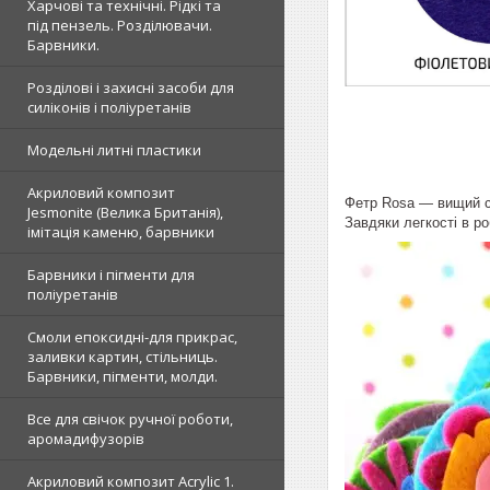
Харчові та технічні. Рідкі та
під пензель. Розділювачи.
Барвники.
Розділові і захисні засоби для
силіконів і поліуретанів
Модельні литні пластики
Акриловий композит
Фетр Rosa ― вищий со
Jesmonite (Велика Британія),
Завдяки легкості в ро
імітація каменю, барвники
Барвники і пігменти для
поліуретанів
Смоли епоксидні-для прикрас,
заливки картин, стільниць.
Барвники, пігменти, молди.
Все для свічок ручної роботи,
аромадифузорів
Акриловий композит Acrylic 1.