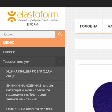
E.FORM
ГОЛОВНА
Ч
Новини
Товари і послуги
УЦІНКА КІНЦЕВА РОЗПРОДАЖ
АКЦІЯ
ЗНИЖКИ НА НОВИНКИ по всім
категоріям: нові колекцїї та
надходження. Тимчасові
знижки на новинки.
Силікони на олові та платині.