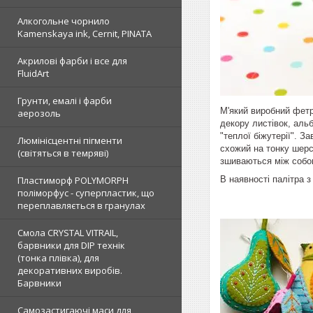
Алкогольне чорнило
Kamenskaya ink, Cernit, PINATA
Акрилові фарби і все для
FluidArt
Грунти, емалі і фарби
М'який виробний фетр
аерозоль
декору листівок, альб
"теплої біжутерії". З
Люмінісцентні пігменти
схожий на тонку шерс
(світяться в темряві)
зшиваються між собою
В наявності палітра з
Пластиморф POLYMORPH
поліморфус - суперпластик, що
переплавляється в гранулах
Смола CRYSTAL VITRAIL,
барвники для DIP технік
(тонка плівка), для
декоративних виробів.
Барвники
Самозастигаючі маси для