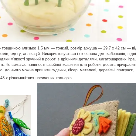
 товщиною близько 1,5 мм ― тонкий, розмір аркуша ― 29,7 х 42 см ― відм
омів, одягу, аплікацій. Використовується і як основа для кабошонів, підв
авдяки м'якості зручний в роботі з дрібними деталями, багатошарових ігра
ть.Не вимагає наявності швейної машинки для роботи, досить прикрасити п
, до нього можна пришити ґудзики, бісер, металеві, дерев'яні прикраси
 43-х різноманітних насичених кольорів.