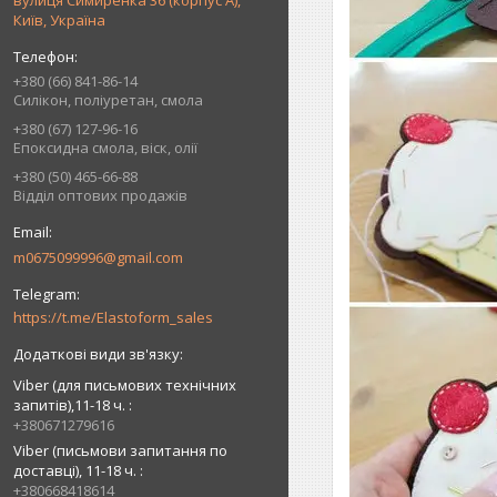
вулиця Симиренка 36 (корпус А),
Київ, Україна
+380 (66) 841-86-14
Силікон, поліуретан, смола
+380 (67) 127-96-16
Епоксидна смола, віск, олії
+380 (50) 465-66-88
Відділ оптових продажів
m0675099996@gmail.com
https://t.me/Elastoform_sales
Viber (для письмових технічних
запитів),11-18 ч.
+380671279616
Viber (письмови запитання по
доставці), 11-18 ч.
+380668418614