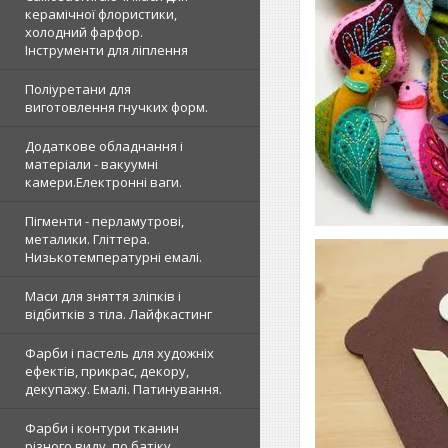
керамічної флористики,
холодний фарфор.
Інструменти для ліплення
Поліуретани для
виготовлення гнучких форм.
Додаткове обладнання і
матеріали - вакуумні
камери.Електронні ваги.
Пігменти - перламутрові,
металики. Гліттера.
Низькотемпературні емалі.
Маси для зняття зліпків і
відбитків з тіла. Лайфкастинг
Фарби і пастель для художніх
ефектів, прикрас, декору,
декупажу. Емалі. Патинування.
Фарби і контури тканин
різного виду, по батіку