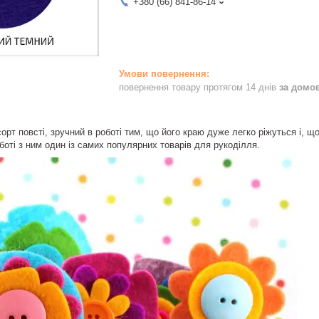
+380 (66) 841-86-14
повернення товару протягом 14 днів
за домо
рт повсті, зручний в роботі тим, що його краю дуже легко ріжуться і, що
боті з ним один із самих популярних товарів для рукоділля.