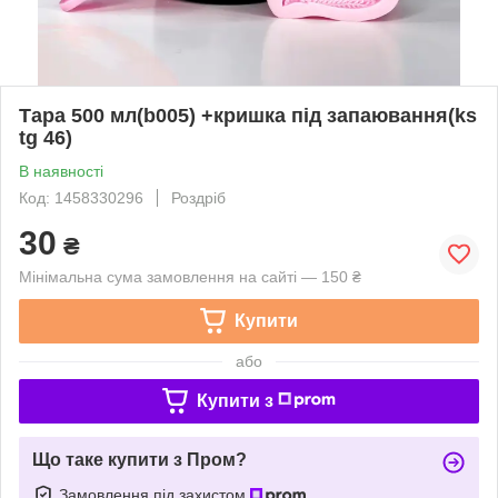
Тара 500 мл(b005) +кришка під запаювання(ks
tg 46)
В наявності
Код: 1458330296
Роздріб
30
₴
Мінімальна сума замовлення на сайті — 150 ₴
Купити
або
Купити з
Що таке купити з Пром?
Замовлення під захистом