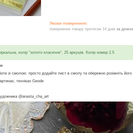
повернення товару протягом 14 днів
за домо
ркальна, колір "золото класичне", 25 аркушів. Колір номер 2.5
см
оти зі смолою: просто додайте лист в смолу та обережно розімніть його 
артинах, техніках Geode
художника @anasta_cha_art