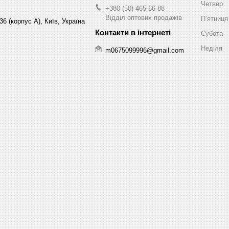
Четвер
+380 (50) 465-66-88
Відділ оптових продажів
Пʼятниця
6 (корпус А), Київ, Україна
Субота
Неділя
m0675099996@gmail.com