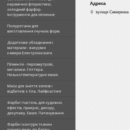
керамічної флористики,
холодний фарфор.
вулиця Симиренка 3
Інструменти для ліплення
Поліуретани для
виготовлення гнучких форм.
Додаткове обладнання і
матеріали - вакуумні
камери.Електронні ваги.
Пігменти - перламутрові,
металики. Гліттера.
Низькотемпературні емалі.
Маси для зняття зліпків і
відбитків з тіла. Лайфкастинг
Фарби і пастель для художніх
ефектів, прикрас, декору,
декупажу. Емалі. Патинування.
Фарби і контури тканин
різного виду, по батіку