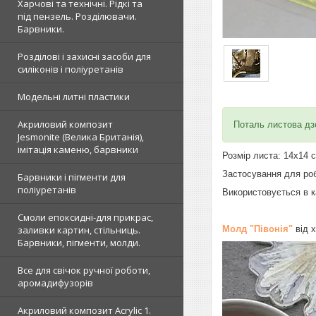
Харчові та технічні. Рідкі та
під пензель. Розділювачи.
Барвники.
Розділові і захисні засоби для
силіконів і поліуретанів
Модельні литні пластики
Акриловий композит
Поталь листова дзе
Jesmonite (Велика Британія),
імітація каменю, барвники
Розмір листа: 14х14 
Застосування для роб
Барвники і пігменти для
поліуретанів
Використовується в к
Смоли епоксидні-для прикрас,
Молд "Півонія"
від 
заливки картин, стільниць.
Барвники, пігменти, молди.
Все для свічок ручної роботи,
аромадифузорів
Акриловий композит Acrylic 1.