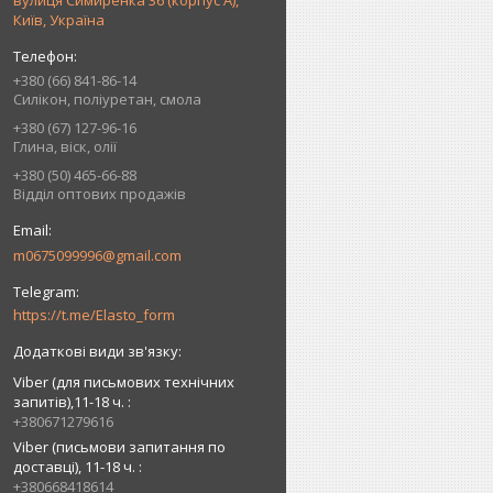
вулиця Симиренка 36 (корпус А),
Київ, Україна
+380 (66) 841-86-14
Силікон, поліуретан, смола
+380 (67) 127-96-16
Глина, віск, олії
+380 (50) 465-66-88
Відділ оптових продажів
m0675099996@gmail.com
https://t.me/Elasto_form
Viber (для письмових технічних
запитів),11-18 ч.
+380671279616
Viber (письмови запитання по
доставці), 11-18 ч.
+380668418614