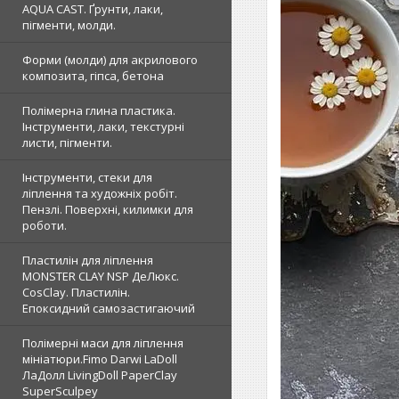
AQUA CAST. Ґрунти, лаки,
пігменти, молди.
Форми (молди) для акрилового
композита, гіпса, бетона
Полімерна глина пластика.
Інструменти, лаки, текстурні
листи, пігменти.
Інструменти, стеки для
ліплення та художніх робіт.
Пензлі. Поверхні, килимки для
роботи.
Пластилін для ліплення
MONSTER CLAY NSP ДеЛюкс.
CosClay. Пластилін.
Епоксидний самозастигаючий
Полімерні маси для ліплення
мініатюри.Fimo Darwi LaDoll
ЛаДолл LivingDoll PaperClay
SuperSculpey