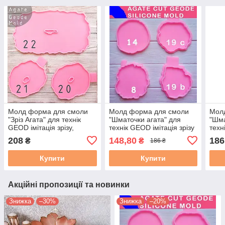
Молд форма для смоли
Молд форма для смоли
Мол
"Зріз Агата" для технік
"Шматочки агата" для
"Шма
GEOD імітація зрізу,
технік GEOD імітація зрізу
техн
коастер 20
каменю. Модель з 19
каме
208
148,80
186
₴
₴
186 ₴
Купити
Купити
Акційні пропозиції та новинки
Знижка
–30%
Знижка
–20%