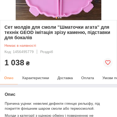
Сет молдів для смоли "Шматочки агата" для
технік GEOD імітація зрізу каменю, підставки
для бокалів
Немає в наявності
Код: 1456495779
Роздріб
1 038
₴
Опис
Характеристики
Доставка
Оплата
Умови п
Опис
Причина уцінки: невеликі дефекти глянцю рельєфу, під
покриття фінішним шаром смоли або термосмолой.
Молди з категорії з уцінкою обміну і поверненню не