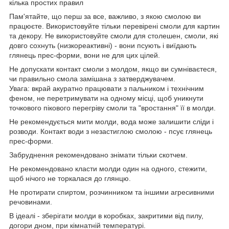
кілька простих правил
Пам'ятайте, що перш за все, важливо, з якою смолою ви
працюєте. Використовуйте тільки перевірені смоли для картин
та декору. Не використовуйте смоли для столешен, смоли, які
довго сохнуть (низкореактивні) - вони псують і виїдають
глянець прес-форми, вони не для цих цілей.
Не допускати контакт смоли з молдом, якщо ви сумніваєтеся,
чи правильно смола замішана з затверджувачем.
Увага: вкрай акуратно працювати з пальником і технічним
феном, не перетримувати на одному місці, щоб уникнути
точкового пікового перегріву смоли та "вростання" її в молди.
Не рекомендується мити молди, вода може залишити сліди і
розводи. Контакт води з незастиглою смолою - псує глянець
прес-форми.
Забруднення рекомендовано знімати тільки скотчем.
Не рекомендовано класти молди один на одного, стежити,
щоб нічого не торкалася до глянцю.
Не протирати спиртом, розчинником та іншими агресивними
речовинами.
В ідеалі - зберігати молди в коробках, закритими від пилу,
догори дном, при кімнатній температурі.