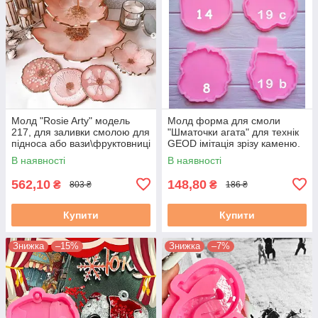
Молд "Rosie Arty" модель
Молд форма для смоли
217, для заливки смолою для
"Шматочки агата" для технік
підноса або вази\фруктовниці
GEOD імітація зрізу каменю.
ResinArt, Geode,
Модель з 19
В наявності
В наявності
562,10
148,80
₴
₴
803 ₴
186 ₴
Купити
Купити
Знижка
–15%
Знижка
–7%