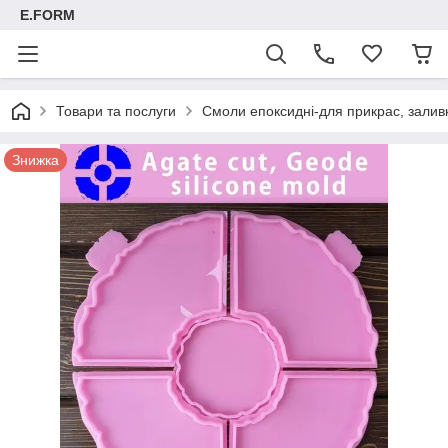
E.FORM
Товари та послуги
Смоли епоксидні-для прикрас, заливк
Знижка