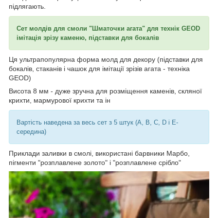
підлягають.
Сет молдів для смоли "Шматочки агата" для технік GEOD
імітація зрізу каменю, підставки для бокалів
Ця ультрапопулярна форма молд для декору (підставки для
бокалів, стаканів і чашок для імітації зрізів агата - техніка
GEOD)
Висота 8 мм - дуже зручна для розміщення каменів, скляної
крихти, мармурової крихти та ін
Вартість наведена за весь сет з 5 штук (А, B, С, D і Е-
середина)
Приклади заливки в смолі, використані барвники Марбо,
пігменти "розплавлене золото" і "розплавлене срібло"