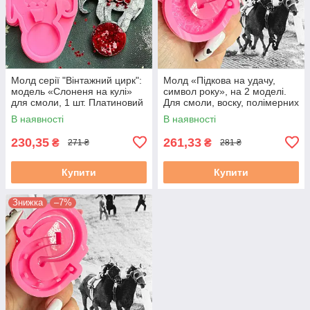
Молд серії "Вінтажний цирк":
Молд «Підкова на удачу,
модель «Слоненя на кулі»
символ року», на 2 моделі.
для смоли, 1 шт. Платиновий
Для смоли, воску, полімерних
силікон, SolarArt studio
мас, гіпсу. М. 1
В наявності
В наявності
230,35
261,33
₴
₴
271 ₴
281 ₴
Купити
Купити
Знижка
–7%