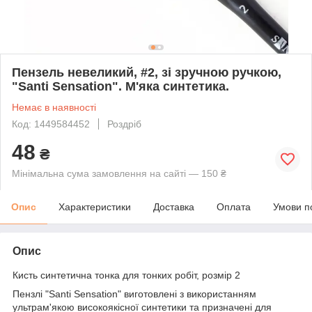
Пензель невеликий, #2, зі зручною ручкою,
"Santi Sensation". М'яка синтетика.
Немає в наявності
Код: 1449584452
Роздріб
48
₴
Мінімальна сума замовлення на сайті — 150 ₴
Опис
Характеристики
Доставка
Оплата
Умови п
Опис
Кисть синтетична тонка для тонких робіт, розмір 2
Пензлі "Santi Sensation" виготовлені з використанням
ультрам'якою високоякісної синтетики та призначені для