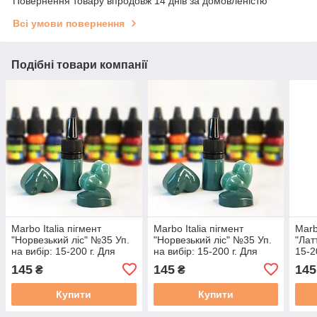
Повернення товару впродовж 14 днів за домовленістю
Всі умови повернення
Подібні товари компанії
Marbo Italia пігмент
Marbo Italia пігмент
Marb
"Норвезький ліс" №35 Уп.
"Норвезький ліс" №35 Уп.
"Лат
на вибір: 15-200 г. Для
на вибір: 15-200 г. Для
15-2
поліуретанів та смол. 15
поліуретанів та смол. 15
та с
145
145
145
₴
₴
мл
мл
Купити
Купити