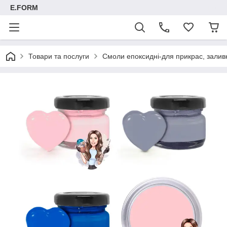
E.FORM
Товари та послуги
Смоли епоксидні-для прикрас, заливк