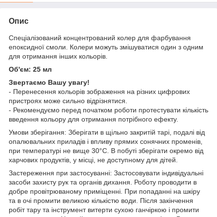
Опис
Спеціалізований концентрований колер для фарбування
епоксидної смоли. Колери можуть змішуватися один з одним
для отримання інших кольорів.
Об'єм: 25 мл
Звертаємо Вашу увагу!
- Перенесення кольорів зображення на різних цифрових
пристроях може сильно відрізнятися.
- Рекомендуємо перед початком роботи протестувати кількість
введення кольору для отримання потрібного ефекту.
Умови зберігання: Зберігати в щільно закритій тарі, подалі від
опалювальних приладів і впливу прямих сонячних променів,
при температурі не вище 30°С. В побуті зберігати окремо від
харчових продуктів, у місці, не доступному для дітей.
Застереження при застосуванні: Застосовувати індивідуальні
засоби захисту рук та органів дихання. Роботу проводити в
добре провітрюваному приміщенні. При попаданні на шкіру
та в очі промити великою кількістю води. Після закінчення
робіт тару та інструмент витерти сухою ганчіркою і промити