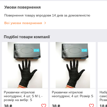
Умови повернення
Повернення товару впродовж 14 днів за домовленістю
Всі умови повернення
Подібні товари компанії
Рукавички нітрилові
Рукавички нітрилові
Набі
неопудрені, 4 шт, S M L -
неопудрені, 4 шт. Розмір S
само
розмір на вибір: S
Розм
звор
38
38
18
₴
₴