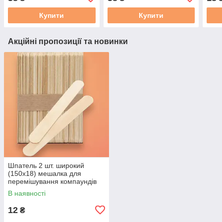
підсв
Купити
Купити
Акційні пропозиції та новинки
Шпатель 2 шт. широкий
(150х18) мешалка для
перемішування компаундів
(смола, силікон). Дерево
В наявності
12
₴