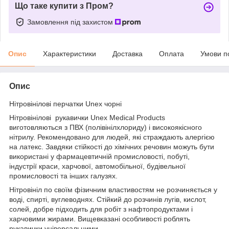
Що таке купити з Пром?
Замовлення під захистом
Опис
Характеристики
Доставка
Оплата
Умови п
Опис
Нітровінілові перчатки Unex чорні
Нітровінілові рукавички Unex Medical Products
виготовляються з ПВХ (полівінілхлориду) і високоякісного
нітрилу. Рекомендовано для людей, які страждають алергією
на латекс. Завдяки стійкості до хімічних речовин можуть бути
використані у фармацевтичній промисловості, побуті,
індустрії краси, харчової, автомобільної, будівельної
промисловості та інших галузях.
Нітровініл по своїм фізичним властивостям не розчиняється у
воді, спирті, вуглеводнях. Стійкий до розчинів лугів, кислот,
солей, добре підходить для робіт з нафтопродуктами і
харчовими жирами. Вищевказані особливості роблять
рукавички універсальними.