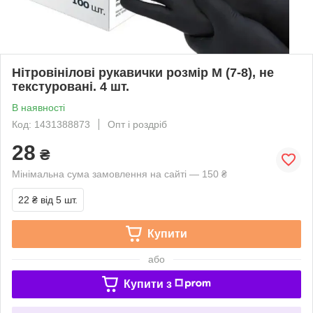
Нітровінілові рукавички розмір M (7-8), не
текстуровані. 4 шт.
В наявності
Код: 1431388873
Опт і роздріб
28
₴
Мінімальна сума замовлення на сайті — 150 ₴
22 ₴
від 5 шт.
Купити
або
Купити з