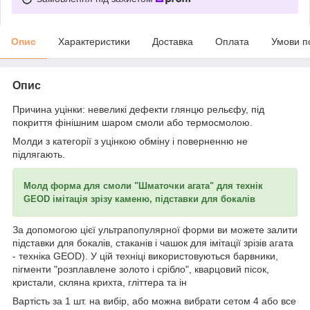
Опис
Характеристики
Доставка
Оплата
Умови п
Опис
Причина уцінки: невеликі дефекти глянцю рельєфу, під
покриття фінішним шаром смоли або термосмолою.
Молди з категорії з уцінкою обміну і поверненню не
підлягають.
Молд форма для смоли "Шматочки агата" для технік
GEOD імітація зрізу каменю, підставки для бокалів
За допомогою цієї ультрапопулярної форми ви можете залити
підставки для бокалів, стаканів і чашок для імітації зрізів агата
- техніка GEOD). У цій техніці використовуються барвники,
пігменти "розплавлене золото і срібло", кварцовий пісок,
кристали, скляна крихта, гліттера та ін
Вартість за 1 шт. на вибір, або можна вибрати сетом 4 або все