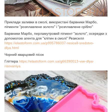
Приклади заливки в смолі, використані барвники Марбо,
пігменти "розплавлене золото" і "розплавлене срібло"
Барвники Марбо, перламутровий пігмент "золото", осередки з
допомогою агента для "клітин в смолі" Резиселл
https://elastoform.com.ua/p995786037-resicell-sredstvo-
dlya.html
Чорний кварцовий пісок
Гліттера
https://elastoform.com.ua/g66390013-vse-dlya-
risovaniya