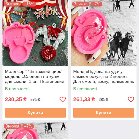
Знижка
–15%
Знижка
–7%
Молд серії "Вінтажний цирк":
Молд «Підкова на удачу,
модель «Слоненя на кулі»
символ року», на 2 моделі.
для смоли, 1 шт. Платиновий
Для смоли, воску, полімерних
силікон, SolarArt studio
мас, гіпсу. М. 1
В наявності
В наявності
230,35
261,33
₴
₴
271 ₴
281 ₴
Купити
Купити
Знижка
–7%