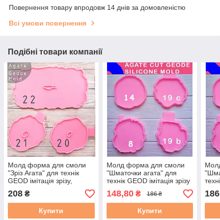
Повернення товару впродовж 14 днів за домовленістю
Всі умови повернення
Подібні товари компанії
Молд форма для смоли
Молд форма для смоли
Мол
"Зріз Агата" для технік
"Шматочки агата" для
"Шма
GEOD імітація зрізу,
технік GEOD імітація зрізу
техн
коастер 20
каменю. Модель з 19
каме
208
148,80
186
₴
₴
186 ₴
Купити
Купити