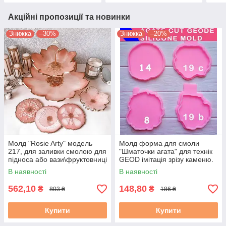
Акційні пропозиції та новинки
Знижка
–30%
Знижка
–20%
Молд "Rosie Arty" модель
Молд форма для смоли
217, для заливки смолою для
"Шматочки агата" для технік
підноса або вази\фруктовниці
GEOD імітація зрізу каменю.
ResinArt, Geode,
Модель з 19
В наявності
В наявності
562,10
148,80
₴
₴
803 ₴
186 ₴
Купити
Купити