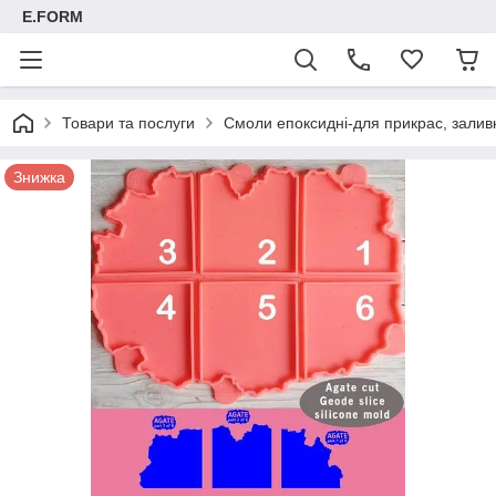
E.FORM
Товари та послуги
Смоли епоксидні-для прикрас, заливк
Знижка