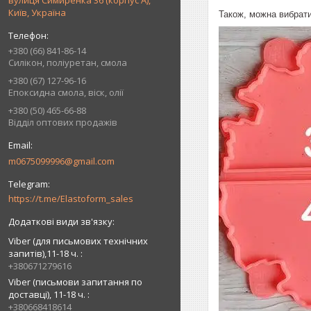
вулиця Симиренка 36 (корпус А),
Київ, Україна
Також, можна вибрати 
+380 (66) 841-86-14
Силікон, поліуретан, смола
+380 (67) 127-96-16
Епоксидна смола, віск, олії
+380 (50) 465-66-88
Відділ оптових продажів
m0675099996@gmail.com
https://t.me/Elastoform_sales
Viber (для письмових технічних
запитів),11-18 ч.
+380671279616
Viber (письмови запитання по
доставці), 11-18 ч.
+380668418614