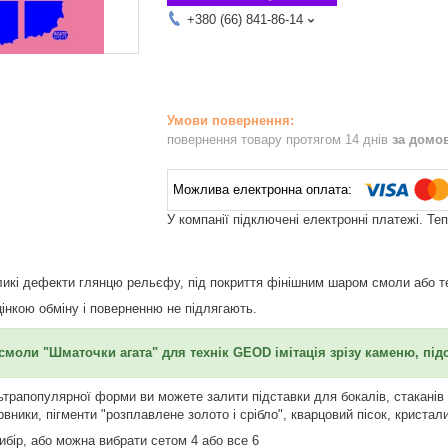
+380 (66) 841-86-14
повернення товару протягом 14 днів
за домо
У компанії підключені електронні платежі. Те
еликі дефекти глянцю рельєфу, під покриття фінішним шаром смоли або 
цінкою обміну і поверненню не підлягають.
моли "Шматочки агата" для технік GEOD імітація зрізу каменю, під
трапопулярної форми ви можете залити підставки для бокалів, стаканів і ч
ники, пігменти "розплавлене золото і срібло", кварцовий пісок, кристали,
вибір, або можна вибрати сетом 4 або все 6