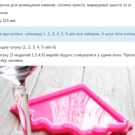
ручна для розміщення каменів, скляної крихти, мармурової крихти та ін
рхня
у 115 мм
при купівлі - різновид 1, 2, 3, 4, 5, 6 або все набором, 6 штук біля кнопк
дну штуку (1, 2, 3, 4, 5 або 6)
туку (З моделей 1,3,4,6) вироби будуть стикуватися у єдине коло. Проте
стику заливки.