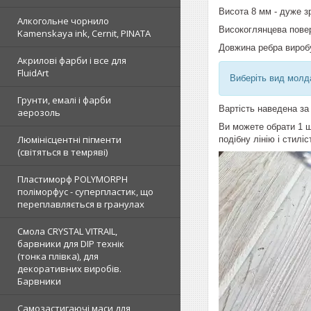
Висота 8 мм - дуже з
Алкогольне чорнило
Високоглянцева пове
Kamenskaya ink, Cernit, PINATA
Довжина ребра вироб
Акрилові фарби і все для
FluidArt
Виберіть вид молда 
Грунти, емалі і фарби
Вартість наведена за о
аерозоль
Ви можете обрати 1 ш
Люмінісцентні пігменти
подібну лінію і стилі
(світяться в темряві)
Пластиморф POLYMORPH
поліморфус - суперпластик, що
переплавляється в гранулах
Смола CRYSTAL VITRAIL,
барвники для DIP технік
(тонка плівка), для
декоративних виробів.
Барвники
Самозастигаючі маси для