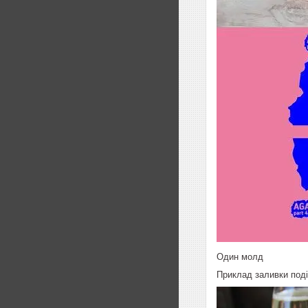
Один молд
Приклад заливки поді