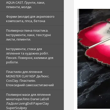
AQUA CAST. Ґрунти, лаки,
пігменти, молди.
Форми (молди) для акрилового
композита, гіпса, бетона
Полімерна глина пластика.
Інструменти, лаки, текстурні
листи, пігменти.
Інструменти, стеки для
ліплення та художніх робіт.
Пензлі. Поверхні, килимки для
роботи.
Пластилін для ліплення
MONSTER CLAY NSP ДеЛюкс.
CosClay. Пластилін.
Епоксидний самозастигаючий
Полімерні маси для ліплення
мініатюри.Fimo Darwi LaDoll
ЛаДолл LivingDoll PaperClay
SuperSculpey