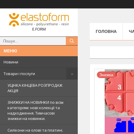
E.FORM
ГОЛОВНА
Ч
Новини
Товари і послуги
Знижка
УЦІНКА КІНЦЕВА РОЗПРОДАЖ
АКЦІЯ
ЗНИЖКИ НА НОВИНКИ по всім
категоріям: нові колекцїї та
надходження. Тимчасові
знижки на новинки.
Силікони на олові та платині.