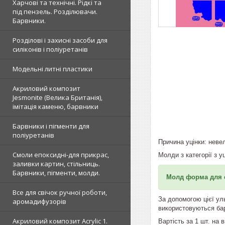
Харчові та технічні. Рідкі та
під пензель. Розділювачи.
Барвники.
Розділові і захисні засоби для
силіконів і поліуретанів
Модельні литні пластики
Акриловий композит
Jesmonite (Велика Британія),
імітація каменю, барвники
Барвники і пігменти для
поліуретанів
Причина уцінки: нев
Смоли епоксидні-для прикрас,
Молди з категорії з у
заливки картин, стільниць.
Барвники, пігменти, молди.
Молд форма для с
Все для свічок ручної роботи,
За допомогою цієї уль
аромадифузорів
використовуються барв
Акриловий композит Acrylic 1.
Вартість за 1 шт. на 