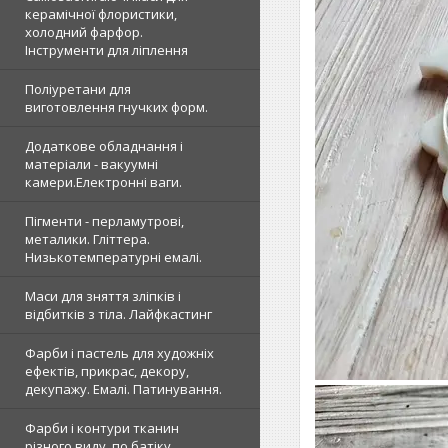
керамічної флористики,
холодний фарфор.
Інструменти для ліплення
Поліуретани для
виготовлення гнучких форм.
Додаткове обладнання і
матеріали - вакуумні
камери.Електронні ваги.
Пігменти - перламутрові,
металики. Гліттера.
Низькотемпературні емалі.
Маси для зняття зліпків і
відбитків з тіла. Лайфкастинг
Фарби і пастель для художніх
ефектів, прикрас, декору,
декупажу. Емалі. Патинування.
Фарби і контури тканин
різного виду, по батіку