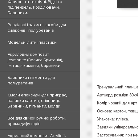
Харчові та технічні. Рідкі та
під пензель. Розділювачи.
Барвники.
Розділові і захисні засоби для
силіконів і поліуретанів
Модельні литні пластики
Акриловий композит
Jesmonite (Велика Британія),
імітація каменю, барвники
Барвники і пігменти для
поліуретанів
Тренувальний планшет
Смоли епоксидні-для прикрас,
Артборд розміри 30х4
заливки картин, стільниць.
Колір чорний для арт 
Барвники, пігменти, молди.
Основа: картон, товщ
Все для свічок ручної роботи,
Упаковка: плівка.
аромадифузорів
Завдяки універсально
Застосування: при не
Акриловий композит Acrylic 1.