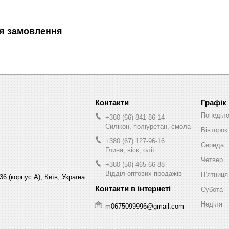
я замовлення
Графік
Понеділ
+380 (66) 841-86-14
Силікон, поліуретан, смола
Вівторок
+380 (67) 127-96-16
Середа
Глина, віск, олії
Четвер
+380 (50) 465-66-88
Відділ оптових продажів
Пʼятниця
6 (корпус А), Київ, Україна
Субота
Неділя
m0675099996@gmail.com