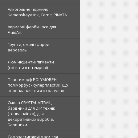
Алкогольне чорнило
Kamenskaya ink, Cernit, PINATA
Акрилові фарби і все для
FluidArt
Грунти, емалі і фарби
аерозоль
Люмінісцентні пігменти
(світяться в темряві)
Пластиморф POLYMORPH
поліморфус - суперпластик, що
переплавляється в гранулах
Смола CRYSTAL VITRAIL,
барвники для DIP технік
(тонка плівка), для
декоративних виробів.
Барвники
Самозастигаючі маси для