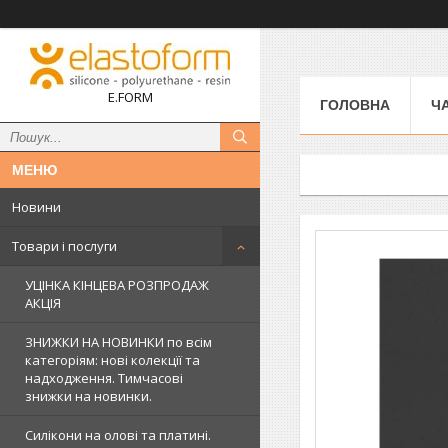
E.FORM
ГОЛОВНА
Ч
Новини
Товари і послуги
УЦІНКА КІНЦЕВА РОЗПРОДАЖ
АКЦІЯ
ЗНИЖКИ НА НОВИНКИ по всім
категоріям: нові колекцїї та
надходження. Тимчасові
знижки на новинки.
Силікони на олові та платині.