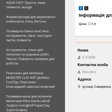
AQUA CAST. Ґрунти, лаки,
пігменти, молди.
Інформація дл
Форми (молди) для акрилового
композита, гіпса, бетона
Ціна:
174 ₴
Полімерна глина пластика.
Інструменти, лаки, текстурні
листи, пігменти.
Інструменти, стеки для
ліплення та художніх робіт.
E.FORM
Пензлі. Поверхні, килимки для
роботи.
Михайло
Пластилін для ліплення
MONSTER CLAY NSP ДеЛюкс.
CosClay. Пластилін.
Епоксидний самозастигаючий
вулиця Симиренка 3
Полімерні маси для ліплення
мініатюри.Fimo Darwi LaDoll
ЛаДолл LivingDoll PaperClay
SuperSculpey