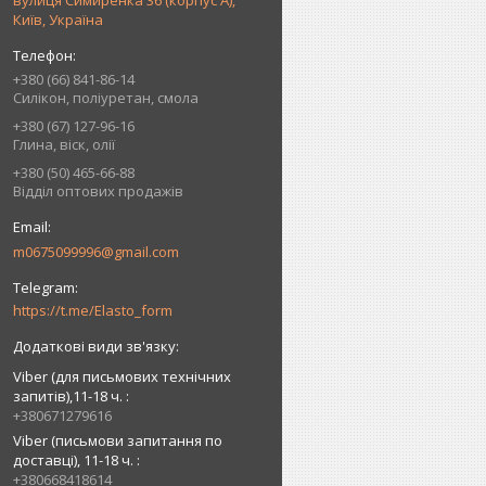
вулиця Симиренка 36 (корпус А),
Київ, Україна
+380 (66) 841-86-14
Силікон, поліуретан, смола
+380 (67) 127-96-16
Глина, віск, олії
+380 (50) 465-66-88
Відділ оптових продажів
m0675099996@gmail.com
https://t.me/Elasto_form
Viber (для письмових технічних
запитів),11-18 ч.
+380671279616
Viber (письмови запитання по
доставці), 11-18 ч.
+380668418614