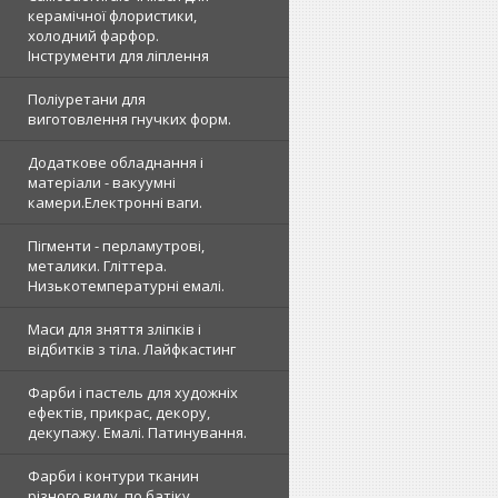
керамічної флористики,
холодний фарфор.
Інструменти для ліплення
Поліуретани для
виготовлення гнучких форм.
Додаткове обладнання і
матеріали - вакуумні
камери.Електронні ваги.
Пігменти - перламутрові,
металики. Гліттера.
Низькотемпературні емалі.
Маси для зняття зліпків і
відбитків з тіла. Лайфкастинг
Фарби і пастель для художніх
ефектів, прикрас, декору,
декупажу. Емалі. Патинування.
Фарби і контури тканин
різного виду, по батіку