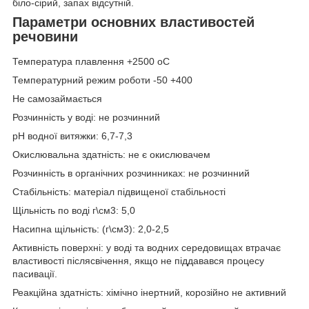
біло-сірий, запах відсутній.
Параметри основних властивостей
речовини
Температура плавлення +2500 оС
Температурний режим роботи -50 +400
Не самозаймається
Розчинність у воді: не розчинний
pH водної витяжки: 6,7-7,3
Окислювальна здатність: не є окислювачем
Розчинність в органічних розчинниках: не розчинний
Стабільність: матеріал підвищеної стабільності
Щільність по воді г\см3: 5,0
Насипна щільність: (г\см3): 2,0-2,5
Активність поверхні: у воді та водних середовищах втрачає
властивості післясвічення, якщо не піддавався процесу
пасивації.
Реакційна здатність: хімічно інертний, корозійно не активний