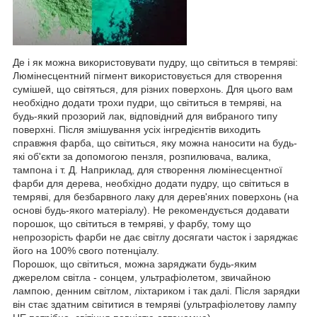
Де і як можна використовувати пудру, що світиться в темряві:
Люмінесцентний пігмент використовується для створення
сумішей, що світяться, для різних поверхонь. Для цього вам
необхідно додати трохи пудри, що світиться в темряві, на
будь-який прозорий лак, відповідний для вибраного типу
поверхні. Після змішування усіх інгредієнтів виходить
справжня фарба, що світиться, яку можна наносити на будь-
які об'єкти за допомогою пензля, розпилювача, валика,
тампона і т. Д. Наприклад, для створення люмінесцентної
фарби для дерева, необхідно додати пудру, що світиться в
темряві, для безбарвного лаку для дерев'яних поверхонь (на
основі будь-якого матеріалу). Не рекомендується додавати
порошок, що світиться в темряві, у фарбу, тому що
непрозорість фарби не дає світлу досягати часток і заряджає
його на 100% свого потенціалу.
Порошок, що світиться, можна заряджати будь-яким
джерелом світла - сонцем, ультрафіолетом, звичайною
лампою, денним світлом, ліхтариком і так далі. Після зарядки
він стає здатним світитися в темряві (ультрафіолетову лампу