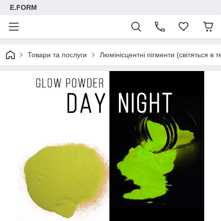
E.FORM
Товари та послуги
Люмінісцентні пігменти (світяться в т