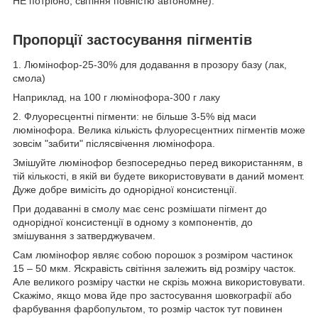
НЕ потрібно, світіння повністю автономне).
Пропорції застосування пігментів
1. Люмінофор-25-30% для додавання в прозору базу (лак,
смола)
Наприклад, на 100 г люмінофора-300 г лаку
2. Флуоресцентні пігменти: не більше 3-5% від маси
люмінофора. Велика кількість флуоресцентних пігментів може
зовсім "забити" післясвічення люмінофора.
Змішуйте люмінофор безпосередньо перед використанням, в
тій кількості, в якій ви будете використовувати в даний момент.
Дуже добре вимісіть до однорідної консистенції.
При додаванні в смолу має сенс розмішати пігмент до
однорідної консистенції в одному з компонентів, до
змішування з затверджувачем.
Сам люмінофор являє собою порошок з розміром частинок
15 – 50 мкм. Яскравість світіння залежить від розміру часток.
Але великого розміру частки не скрізь можна використовувати.
Скажімо, якщо мова йде про застосування шовкографії або
фарбування фарбопультом, то розмір часток тут повинен