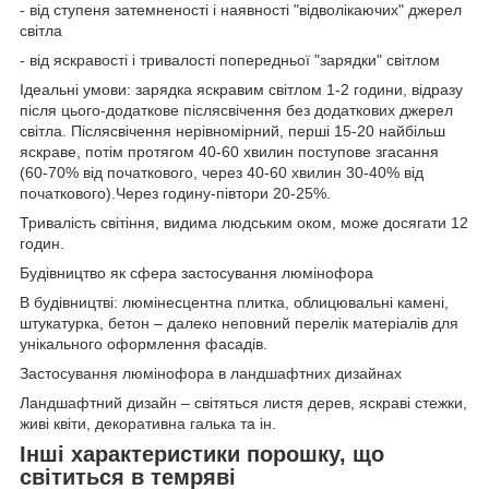
- від ступеня затемненості і наявності "відволікаючих" джерел
світла
- від яскравості і тривалості попередньої "зарядки" світлом
Ідеальні умови: зарядка яскравим світлом 1-2 години, відразу
після цього-додаткове післясвічення без додаткових джерел
світла. Післясвічення нерівномірний, перші 15-20 найбільш
яскраве, потім протягом 40-60 хвилин поступове згасання
(60-70% від початкового, через 40-60 хвилин 30-40% від
початкового).Через годину-півтори 20-25%.
Тривалість світіння, видима людським оком, може досягати 12
годин.
Будівництво як сфера застосування люмінофора
В будівництві: люмінесцентна плитка, облицювальні камені,
штукатурка, бетон – далеко неповний перелік матеріалів для
унікального оформлення фасадів.
Застосування люмінофора в ландшафтних дизайнах
Ландшафтний дизайн – світяться листя дерев, яскраві стежки,
живі квіти, декоративна галька та ін.
Інші характеристики порошку, що
світиться в темряві