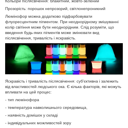
Кольори післясвічення: блакитний, жовто-зелений
Прозорість: порошок непрозорий, світлонепроникний
Люмінофор можна додатково підфарбовувати
флуоресцентним пігментом. При неоднорідному змішуванні
колір світіння може бути неоднорідним. Слід розуміти, що
введення будь-яких пігментів може змінювати вид
післясвічення, тривалість і яскравість.
Яскравість і тривалість післясвічення: суб'єктивна і залежить
від властивостей людського ока. Є кілька факторів, які можуть
впливати на цей процес:
- тип люмінофора
- температура навколишнього середовища,
- наявність домішок у складі
- індивідуальних можливостей зору