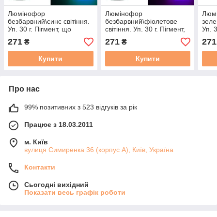
Люмінофор
Люмінофор
Люм
безбарвний\синє світіння.
безбарвний\фіолетове
зеле
Уп. 30 г. Пігмент, що
світіння. Уп. 30 г. Пігмент,
Уп. 
світиться в темряві.
що світиться в темряві.
світ
271
271
271
₴
₴
Купити
Купити
Про нас
99% позитивних з 523 відгуків за рік
Працює з 18.03.2011
м. Київ
вулиця Симиренка 36 (корпус А), Київ, Україна
Контакти
Сьогодні вихідний
Показати весь графік роботи