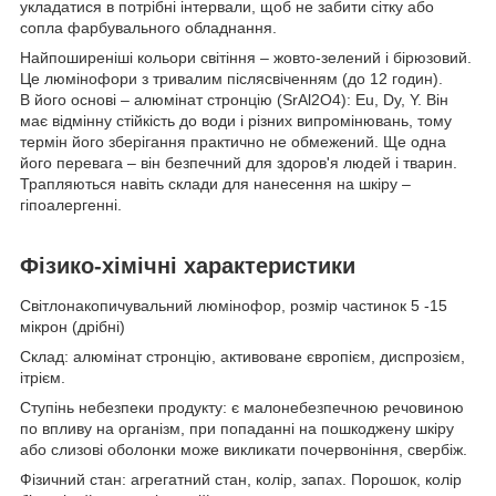
укладатися в потрібні інтервали, щоб не забити сітку або
сопла фарбувального обладнання.
Найпоширеніші кольори світіння – жовто-зелений і бірюзовий.
Це люмінофори з тривалим післясвіченням (до 12 годин).
В його основі – алюмінат стронцію (SrAl2O4): Eu, Dy, Y. Він
має відмінну стійкість до води і різних випромінювань, тому
термін його зберігання практично не обмежений. Ще одна
його перевага – він безпечний для здоров'я людей і тварин.
Трапляються навіть склади для нанесення на шкіру –
гіпоалергенні.
Фізико-хімічні характеристики
Світлонакопичувальний люмінофор, розмір частинок 5 -15
мікрон (дрібні)
Склад: алюмінат стронцію, активоване європієм, диспрозієм,
ітрієм.
Ступінь небезпеки продукту: є малонебезпечною речовиною
по впливу на організм, при попаданні на пошкоджену шкіру
або слизові оболонки може викликати почервоніння, свербіж.
Фізичний стан: агрегатний стан, колір, запах. Порошок, колір